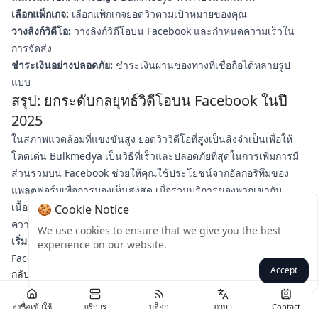
เลือกแพ็กเกจ:
เลือกแพ็กเกจยอดวิวตามเป้าหมายของคุณ
วางลิงก์วิดีโอ:
วางลิงก์วิดีโอบน Facebook และกำหนดความเร็วใน
การจัดส่ง
ชำระเงินอย่างปลอดภัย:
ชำระเงินผ่านช่องทางที่เชื่อถือได้หลายรูป
แบบ
สรุป: ยกระดับกลยุทธ์วิดีโอบน Facebook ในปี
2025
ในสภาพแวดล้อมที่แข่งขันสูง ยอดวิววิดีโอที่สูงเป็นสิ่งจำเป็นเพื่อให้
โดดเด่น Bulkmedya เป็นวิธีที่เร็วและปลอดภัยที่สุดในการเพิ่มการมี
ส่วนร่วมบน Facebook ช่วยให้คุณใช้ประโยชน์จากอัลกอริทึมของ
แพลตฟอร์มเพื่อการมองเห็นสูงสุด เมื่อรวมบริการของพวกเขากับ
เนื้อหาที่แข็งแกร่ง คุณจะเห็นผลลัพธ์ที่ชัดเจน—การเข้าถึงที่มากขึ้น
🍪 Cookie Notice
ความน่าเชื่อถือ และอัตราการแปลงที่สูงขึ้น
We use cookies to ensure that we give you the best
เริ่มต้นตอนนี้:
เยี่ยมชม
Bulkmedya.com
เพื่อเริ่มเพิ่มยอดวิววิดีโอบน
experience on our website.
Facebook วันนี้!
Accept
กลับ
ลงชื่อเข้าใช้
บริการ
บล็อก
ภาษา
Contact