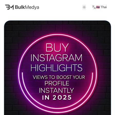
🇹🇭 Thai