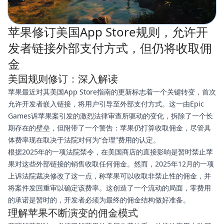
苹果修订美国App Store规则，允许开
发者链接外部支付方式，但仍将收取佣
金
美国规则修订：深入解读
苹果最近对其美国App Store指南的更新标志着一个关键转变，首次
允许开发者嵌入链接，将用户引导至外部支付方式。这一由Epic
Games诉苹果案引发的激烈法律审查所驱动的变化，拆除了一个长
期存在的壁垒，但附带了一个警告：苹果仍打算收取佣金，尽管具
体费率现在取决于法院对何为“合理”费用的认定。
根据2025年的一项法院禁令，在美国商店的直接影响是暂时禁止苹
果对这些外部链接的销售收取任何佣金。然而，2025年12月的一项
上诉法院裁决修改了这一点，称苹果可以收取非禁止性的佣金，并
将案件发回重审以确定该费率。这创造了一个流动的局面，零费用
的承诺是暂时的，开发者必须为最终的佣金结构做好准备。
理解苹果不断演变的佣金模式