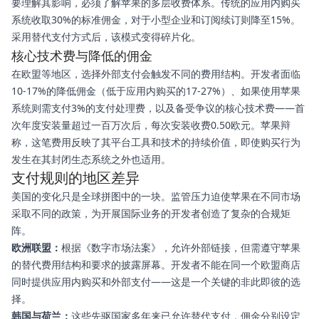
要理解其影响，必须了解苹果的多层收费体系。传统的应用内购买
系统收取30%的标准佣金，对于小型企业和订阅续订则降至15%。
采用替代支付方式后，该模式变得碎片化。
核心技术费与降低的佣金
在欧盟等地区，选择外部支付会触发不同的费用结构。开发者面临
10-17%的降低佣金（低于应用内购买的17-27%）、如果使用苹果
系统则需支付3%的支付处理费，以及备受争议的核心技术费——首
次年度安装量超过一百万次后，每次安装收费0.50欧元。苹果辩
称，这笔费用反映了其平台工具和技术的持续价值，即使购买行为
发生在其封闭生态系统之外也适用。
支付规则的地区差异
美国的变化只是全球拼图中的一块。监管压力迫使苹果在不同市场
采取不同的政策，为开展国际业务的开发者创造了复杂的合规矩
阵。
欧洲联盟：
根据《数字市场法案》，允许外部链接，但需遵守苹果
的替代费用结构和要求的披露屏幕。开发者不能在同一个欧盟商店
同时提供应用内购买和外部支付——这是一个关键的非此即彼的选
择。
韩国与荷兰：
这些先驱国家多年来已允许替代支付，佣金分别设定