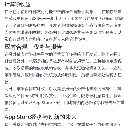
计算净收益
在欧盟，使用外部支付可能带来的净节省微乎其微——在扣除苹果
的替代费用后为0-8%——相比之下，美国的收益则更为明确。这需
要一个细致的财务模型。开发者必须权衡佣金节省与用户离开应用
支付可能带来的摩擦、外部购买导致家庭共享等集成功能丧失，以
及自行处理支付和客户支持所带来的管理负担。
应对合规、税务与报告
选择外部支付路径将重大的运营责任转移给了开发者。除了选择支
付处理器外，您还需独自承担所有税务合规责任。这包括确定应税
性、收取适用的增值税或销售税，并将其汇缴给税务机关——这与
苹果管理的应用内购买系统形成鲜明对比，后者由苹果处理税务征
收。
此外，苹果保留审计权，以核实您报告的外部销售额的准确性，确
保应付的佣金和费用得以支付。延迟付款可能导致利息费用、资金
被扣留，甚至从App Store下架，因此细致的记录保存和报告至关重
要。
App Store经济与创新的未来
这一关键时刻超越了费用结构本身；它正在重塑平台与创作者之间