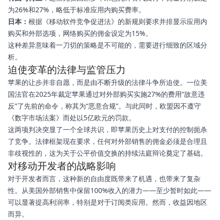
为26%和27%，略低于标准应用内购买费率。
日本：
根据《移动软件竞争促进法》的新规则要求并排显示应用内
购买和外部选项，网络购买的佣金设定为15%。
这种差异意味着一刀切的策略是不可能的，需要进行细致的区域分
析。
迫使变革的法律与监管压力
苹果的让步并非自愿，而是由不断升级的法律斗争所迫使。一位美
国法官在2025年裁定苹果通过对外部购买实施27%的费用“故意违
反”了先前的命令，称其为“恶意合规”。与此同时，欧盟因不遵守
《数字市场法案》而处以5亿欧元的罚款。
这两项判决突显了一个全球共识，即苹果历史上对支付的控制扼杀
了竞争。法律框架现在要求，任何对外部销售的佣金必须是合理且
非歧视性的，这为关于公平价值交换的持续法庭辩论奠定了基础。
对移动开发者的战略影响
对于开发者而言，这种新的自由度既带来了机遇，也带来了复杂
性。从美国外部销售中保留100%收入的潜力——至少暂时如此——
可以显著提高利润率，特别是对于订阅类应用。然而，收益因地区
而异。