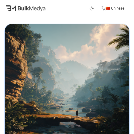
🇨🇳 Chinese