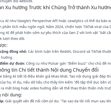
chuyển đổi website.
n Xu hướng Trước khi Chúng Trở thành Xu hướn
cụ AI như Google’s Perspective API hoặc Lexalytics có thể dự báo 
 phân tích mẫu ngôn ngữ. Năm 2024, chiến lược TikTok viral của 
ng AI để phát hiện sớm sự yêu thích của Gen Z với linh vật "bất 
 lượt theo dõi.
ược:
 cộng đồng nhỏ:
Các bình luận trên Reddit, Discord và TikTok thườ
 hướng.
điểm dự đoán:
Công cụ như Pulsar gán "điểm buzz" cho chủ đề mớ
hông tin Chi tiết thành Nội dung Chuyển đổi
 bằng AI tiết lộ điều khán giả khao khát. Tạo nội dung giải đáp t
của họ. Ví dụ, nếu dữ liệu cho thấy tìm kiếm "đồ tập thể dục bền v
 ra mắt blog hoặc video hướng dẫn về thể thao thân thiện môi trư
 nội dung:
áp:
Giải quyết vấn đề nổi cộm (ví dụ: "Tại sao da tôi nổi mụn sau kh