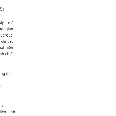
ổi
ề cập—mà
hời gian
 Sprout
chi tiết
hát hiện
ỉnh chiến
úng đạt
m.
hư
diện hình