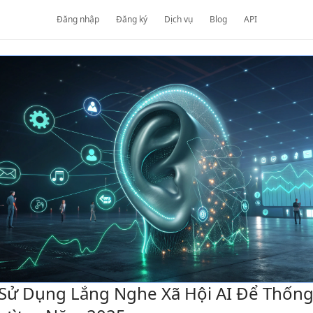
Đăng nhập
Đăng ký
Dịch vụ
Blog
API
Sử Dụng Lắng Nghe Xã Hội AI Để Thống