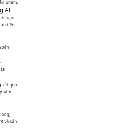
sản phẩm.
g AI
ình luận
ưu tiên
m sản
.
ội
g kết quả
n phẩm
lóng).
PR và sản