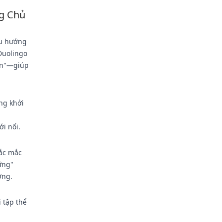
g Chủ
xu hướng
Duolingo
cần"—giúp
ng khởi
i nổi.
hắc mắc
ững"
ờng.
i tập thể