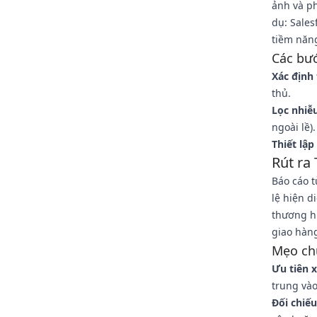
ảnh và ph
dụ: Sale
tiềm năn
Các bướ
Xác định
thủ.
Lọc nhiễu
ngoài lề).
Thiết lập
Rút ra 
Báo cáo t
lệ hiện d
thương hi
giao hàn
Mẹo ch
Ưu tiên 
trung và
Đối chiếu