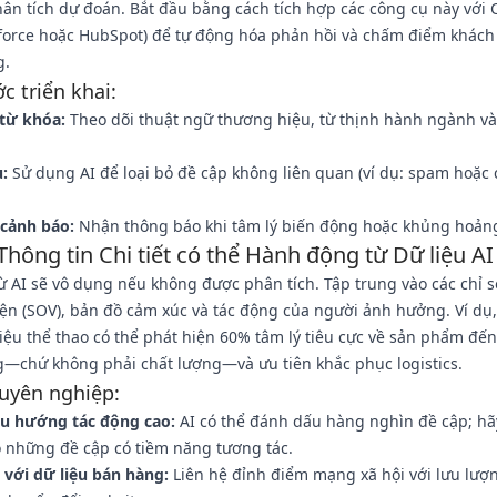
ân tích dự đoán. Bắt đầu bằng cách tích hợp các công cụ này với 
sforce hoặc HubSpot) để tự động hóa phản hồi và chấm điểm khác
g.
c triển khai:
 từ khóa:
Theo dõi thuật ngữ thương hiệu, từ thịnh hành ngành và
:
Sử dụng AI để loại bỏ đề cập không liên quan (ví dụ: spam hoặc
 cảnh báo:
Nhận thông báo khi tâm lý biến động hoặc khủng hoảng
Thông tin Chi tiết có thể Hành động từ Dữ liệu AI
ừ AI sẽ vô dụng nếu không được phân tích. Tập trung vào các chỉ s
iện (SOV), bản đồ cảm xúc và tác động của người ảnh hưởng. Ví dụ
ệu thể thao có thể phát hiện 60% tâm lý tiêu cực về sản phẩm đế
g—chứ không phải chất lượng—và ưu tiên khắc phục logistics.
uyên nghiệp:
xu hướng tác động cao:
AI có thể đánh dấu hàng nghìn đề cập; hã
o những đề cập có tiềm năng tương tác.
 với dữ liệu bán hàng:
Liên hệ đỉnh điểm mạng xã hội với lưu lượn