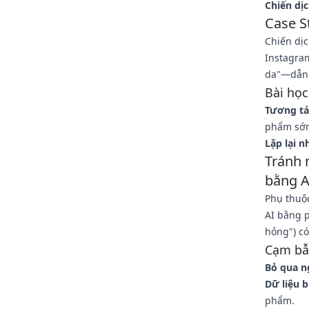
Chiến dị
Case S
Chiến dịc
Instagra
da"—dẫn đ
Bài học
Tương tá
phẩm sớ
Lặp lại n
Tránh 
bằng A
Phụ thuộ
AI bằng p
hỏng") có
Cạm bẫy
Bỏ qua n
Dữ liệu b
phẩm.