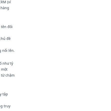
CRM (ví
h hàng
 tên đối
 chủ đề
 nổi lên.
ố như tỷ
, một
n từ chậm
y tập
g truy