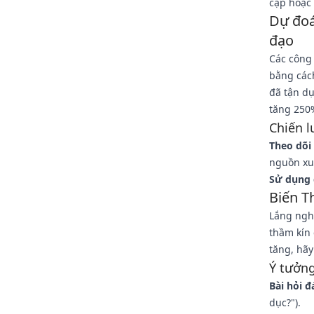
cập hoặc 
Dự đoá
đạo
Các công 
bằng cách
đã tận dụ
tăng 250%
Chiến l
Theo dõi
nguồn xu
Sử dụng 
Biến T
Lắng nghe
thầm kín 
tăng, hãy
Ý tưởng
Bài hỏi đ
dục?").