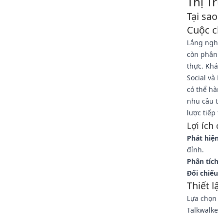
Thị 
Tại sa
Cuộc c
Lắng ngh
còn phân 
thực. Kh
Social và
có thể h
nhu cầu t
lược tiếp 
Lợi ích 
Phát hiệ
đỉnh.
Phân tích
Đối chiếu
Thiết 
Lựa chọn
Talkwalke