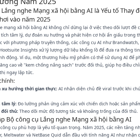
Trường Năm 2025
o Lắng nghe Mạng xã hội bằng AI là Yếu tố Thay đ
hơi vào năm 2025
e mạng xã hội bằng AI không chỉ dừng lại ở việc theo dõi lượt đ
tích tâm lý, dự đoán xu hướng và phát hiện cơ hội ẩn giấu trong t
ác với phương pháp truyền thống, các công cụ AI như Brandwatch,
 Hootsuite Insights xử lý lượng dữ liệu khổng lồ để đưa ra thông tin 
ành động. Ví dụ, một thương hiệu mỹ phẩm có thể sử dụng AI để p
ăng cao về "kem chống nắng sạch" trước đối thủ, giúp họ điều ch
thị ngay lập tức.
chính:
n xu hướng thời gian thực:
AI nhận diện chủ đề viral trước khi ch
 tâm lý:
Đo lường phản ứng cảm xúc với chiến dịch hoặc sản phẩ
 đối thủ:
Theo dõi mức độ tương tác và khoảng trống của đối thủ.
lập Bộ công cụ Lắng nghe Mạng xã hội bằng AI
 công cụ phù hợp là yếu tố quan trọng. Năm 2025, các nền tảng n
r, Meltwater và NetBase Quid dẫn đầu với tính năng AI như nhận 