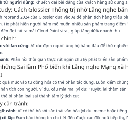
ch từ người dùng:
Khuếch đại bài đăng của khách hàng sử dụng 
tudy: Cách Glossier Thống trị nhờ Lắng nghe bằn
h rebrand 2024 của Glossier dựa vào AI để phân tích hàng triệu b
m. Họ phát hiện người hâm mộ muốn nhiều sản phẩm trang điểm "
ến đợt tái ra mắt Cloud Paint viral, giúp tăng 40% doanh thu.
 chính:
c với fan cứng:
AI xác định người ủng hộ hàng đầu để thử nghiệ
m.
hanh:
Phản hồi thời gian thực rút ngắn chu kỳ phát triển sản phẩm
những Sai lầm Phổ biến khi Lắng nghe Mạng xã h
I
c quá mức vào tự động hóa có thể phản tác dụng. Luôn kiểm chứn
hân tích con người. Ví dụ, câu mỉa mai (ví dụ: "Tuyệt, lại thêm sả
 thể bị phân loại sai thành tâm lý tích cực.
 cần tránh:
gữ cảnh:
AI có thể bỏ sót sắc thái văn hóa (ví dụ: meme hoặc tiếng 
ị cô lập:
Đảm bảo thông tin chi tiết đến được các đội ngũ tiếp thị, 