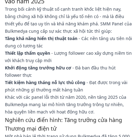
vào năm 2025
Trong bối cảnh kỹ thuật số cạnh tranh khốc liệt hiện nay,
bằng chứng xã hội không chỉ là yếu tố nên có - mà là điều
thiết yếu để tạo uy tín và khả năng khám phá. SMM Panel của
Bulkmedya cung cấp sự xác thực xã hội tức thì giúp:
Tăng khả năng hiển thị thuật toán
- Các nền tảng ưu tiên nội
dung có tương tác
Thiết lập thẩm quyền
- Lượng follower cao xây dựng niềm tin
với khách truy cập mới
Khởi động tăng trưởng hữu cơ
- Đà ban đầu thu hút
follower thực
Tiết kiệm hàng tháng nỗ lực thủ công
- Đạt được trong vài
phút những gì thường mất hàng tuần
Khác với các panel lỗi thời từ năm 2020, nền tảng 2025 của
Bulkmedya mang lại mô hình tăng trưởng trông tự nhiên,
hòa quyện liền mạch với hoạt động hữu cơ.
Nghiên cứu điển hình: Tăng trưởng cửa hàng
Thương mại điện tử
Một nhà bán lẻ thời trang sử dụng Bulkmedya đã tăng 5.000