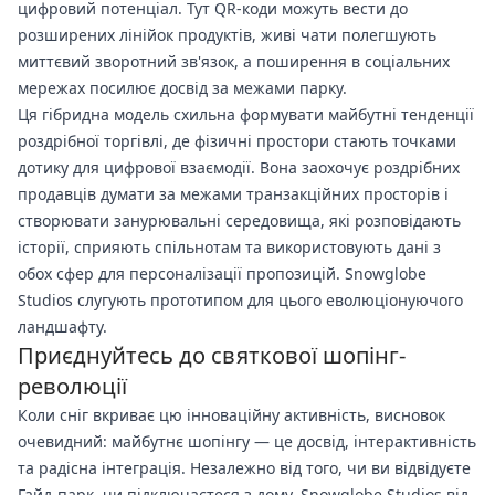
цифровий потенціал. Тут QR-коди можуть вести до
розширених лінійок продуктів, живі чати полегшують
миттєвий зворотний зв'язок, а поширення в соціальних
мережах посилює досвід за межами парку.
Ця гібридна модель схильна формувати майбутні тенденції
роздрібної торгівлі, де фізичні простори стають точками
дотику для цифрової взаємодії. Вона заохочує роздрібних
продавців думати за межами транзакційних просторів і
створювати занурювальні середовища, які розповідають
історії, сприяють спільнотам та використовують дані з
обох сфер для персоналізації пропозицій. Snowglobe
Studios слугують прототипом для цього еволюціонуючого
ландшафту.
Приєднуйтесь до святкової шопінг-
революції
Коли сніг вкриває цю інноваційну активність, висновок
очевидний: майбутнє шопінгу — це досвід, інтерактивність
та радісна інтеграція. Незалежно від того, чи ви відвідуєте
Гайд-парк, чи підключаєтеся з дому, Snowglobe Studios від