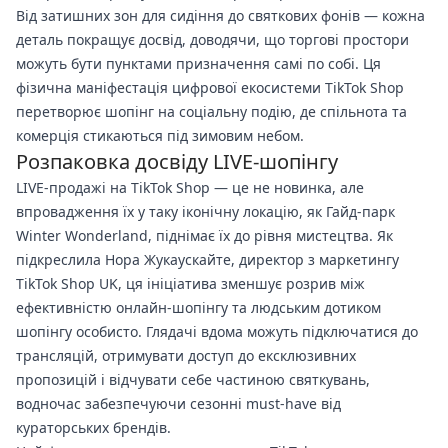
Від затишних зон для сидіння до святкових фонів — кожна
деталь покращує досвід, доводячи, що торгові простори
можуть бути пунктами призначення самі по собі. Ця
фізична маніфестація цифрової екосистеми TikTok Shop
перетворює шопінг на соціальну подію, де спільнота та
комерція стикаються під зимовим небом.
Розпаковка досвіду LIVE-шопінгу
LIVE-продажі на TikTok Shop — це не новинка, але
впровадження їх у таку іконічну локацію, як Гайд-парк
Winter Wonderland, піднімає їх до рівня мистецтва. Як
підкреслила Нора Жукаускайте, директор з маркетингу
TikTok Shop UK, ця ініціатива зменшує розрив між
ефективністю онлайн-шопінгу та людським дотиком
шопінгу особисто. Глядачі вдома можуть підключатися до
трансляцій, отримувати доступ до ексклюзивних
пропозицій і відчувати себе частиною святкувань,
водночас забезпечуючи сезонні must-have від
кураторських брендів.