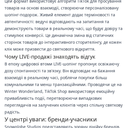
Цей формат використовує алгоритм TikTok для просування
товарів на основі взаємодії, створюючи персоналізовану
шопінг-подорож. Живий елемент додає терміновості та
автентичності: ведучі відповідають на запитання та
демонструють товари в реальному часі, що будує довіру та
стимулює конверсії. Це динамічна зміна від статичних
сторінок товарів до інтерактивного сторителінгу, де кожен
клік може призвести до святкового відкриття.
Чому LIVE-продажі знаходять відгук
В епоху цифрової втоми LIVE-шопінг пропонує освіжаючу
дозу спонтанності та зв'язку. Він відповідає на бажання
взаємодії в реальному часі, роблячи покупки більш
комунальними та менш транзакційними. Проводячи це на
Winter Wonderland, TikTok Shop використовує емоційну
привабливість події, перетворюючи випадкових
переглядачів на залучених клієнтів через спільну святкову
радість.
У центрі уваги: бренди-учасники
Snowglobe Studios представляють зоряну лінійку брендів,