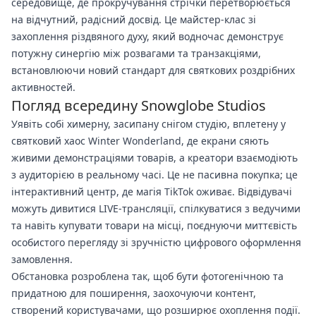
середовище, де прокручування стрічки перетворюється
на відчутний, радісний досвід. Це майстер-клас зі
захоплення різдвяного духу, який водночас демонструє
потужну синергію між розвагами та транзакціями,
встановлюючи новий стандарт для святкових роздрібних
активностей.
Погляд всередину Snowglobe Studios
Уявіть собі химерну, засипану снігом студію, вплетену у
святковий хаос Winter Wonderland, де екрани сяють
живими демонстраціями товарів, а креатори взаємодіють
з аудиторією в реальному часі. Це не пасивна покупка; це
інтерактивний центр, де магія TikTok оживає. Відвідувачі
можуть дивитися LIVE-трансляції, спілкуватися з ведучими
та навіть купувати товари на місці, поєднуючи миттєвість
особистого перегляду зі зручністю цифрового оформлення
замовлення.
Обстановка розроблена так, щоб бути фотогенічною та
придатною для поширення, заохочуючи контент,
створений користувачами, що розширює охоплення події.