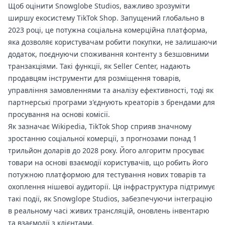
Щоб оцінити Snowglobe Studios, важливо зрозуміти
ширшу екосистему TikTok Shop. Запущений глобально в
2023 році, це потужна соціальна комерційна платформа,
яка дозволяє користувачам робити покупки, не залишаючи
додаток, поєднуючи споживання контенту з безшовними
транзакціями. Такі функції, як Seller Center, надають
продавцям інструменти для розміщення товарів,
управління замовленнями та аналізу ефективності, тоді як
партнерські програми з'єднують креаторів з брендами для
просування на основі комісії.
Як зазначає Wikipedia, TikTok Shop сприяв значному
зростанню соціальної комерції, з прогнозами понад 1
трильйон доларів до 2028 року. Його алгоритм просуває
товари на основі взаємодії користувачів, що робить його
потужною платформою для тестування нових товарів та
охоплення нішевої аудиторії. Ця інфраструктура підтримує
такі події, як Snowglope Studios, забезпечуючи інтеграцію
в реальному часі живих трансляцій, оновлень інвентарю
та взаємодії з клієнтами.