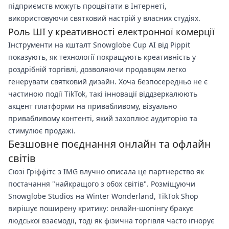
підприємств можуть процвітати в Інтернеті,
використовуючи святковий настрій у власних студіях.
Роль ШІ у креативності електронної комерції
Інструменти на кшталт Snowglobe Cup AI від Pippit
показують, як технології покращують креативність у
роздрібній торгівлі, дозволяючи продавцям легко
генерувати святковий дизайн. Хоча безпосередньо не є
частиною події TikTok, такі інновації віддзеркалюють
акцент платформи на привабливому, візуально
привабливому контенті, який захоплює аудиторію та
стимулює продажі.
Безшовне поєднання онлайн та офлайн
світів
Сюзі Гріффітс з IMG влучно описала це партнерство як
постачання "найкращого з обох світів". Розміщуючи
Snowglobe Studios на Winter Wonderland, TikTok Shop
вирішує поширену критику: онлайн-шопінгу бракує
людської взаємодії, тоді як фізична торгівля часто ігнорує