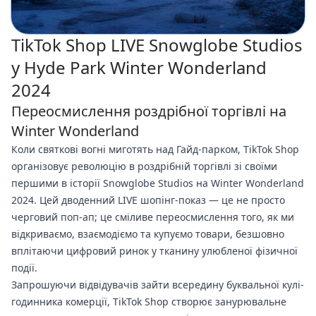
TikTok Shop LIVE Snowglobe Studios
у Hyde Park Winter Wonderland
2024
Переосмислення роздрібної торгівлі на
Winter Wonderland
Коли святкові вогні миготять над Гайд-парком, TikTok Shop
організовує революцію в роздрібній торгівлі зі своїми
першими в історії Snowglobe Studios на Winter Wonderland
2024. Цей дводенний LIVE шопінг-показ — це не просто
черговий поп-ап; це сміливе переосмислення того, як ми
відкриваємо, взаємодіємо та купуємо товари, безшовно
вплітаючи цифровий ринок у тканину улюбленої фізичної
події.
Запрошуючи відвідувачів зайти всередину буквальної кулі-
годинника комерції, TikTok Shop створює занурювальне