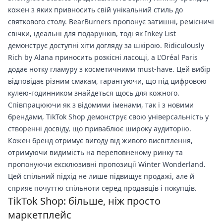
кожен з яких привносить свій унікальний стиль до
святкового столу. BearBurners пропонує затишні, ремісничі
свічки, ідеальні для подарунків, тоді як Inkey List
демонструє доступні хіти догляду за шкірою. Ridiculously
Rich by Alana приносить розкісні ласощі, а L’Oréal Paris
додає нотку гламуру з косметичними must-have. Цей вибір
відповідає різним смакам, гарантуючи, що під цифровою
кулею-годинником знайдеться щось для кожного.
Співпрацюючи як з відомими іменами, так і з новими
брендами, TikTok Shop демонструє свою універсальність у
створенні досвіду, що приваблює широку аудиторію.
Кожен бренд отримує вигоду від живого висвітлення,
отримуючи видимість на переповненому ринку та
пропонуючи ексклюзивні пропозиції Winter Wonderland.
Цей спільний підхід не лише підвищує продажі, але й
сприяє почуттю спільноти серед продавців і покупців.
TikTok Shop: більше, ніж просто
маркетплейс