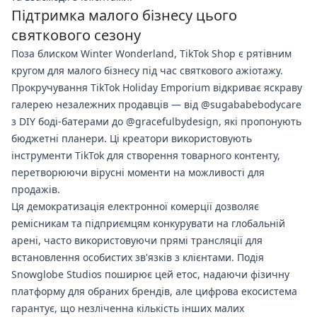
Підтримка малого бізнесу цього
святкового сезону
Поза блиском Winter Wonderland, TikTok Shop є рятівним
кругом для малого бізнесу під час святкового ажіотажу.
Прокручування TikTok Holiday Emporium відкриває яскраву
галерею незалежних продавців — від @sugababebodycare
з DIY боді-батерами до @gracefulbydesign, які пропонують
бюджетні планери. Ці креатори використовують
інструменти TikTok для створення товарного контенту,
перетворюючи вірусні моменти на можливості для
продажів.
Ця демократизація електронної комерції дозволяє
ремісникам та підприємцям конкурувати на глобальній
арені, часто використовуючи прямі трансляції для
встановлення особистих зв'язків з клієнтами. Подія
Snowglobe Studios поширює цей етос, надаючи фізичну
платформу для обраних брендів, але цифрова екосистема
гарантує, що незліченна кількість інших малих