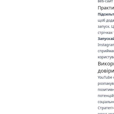
веб-сайт 
Практич
Підсильт
щоб дода
запуск. 
стрічках 
Запуска
Instagra
сприйман
користув
Викор
довір
YouTube 
розпакув
позитивн
потенційн
соціальн
Стратегі
може зро