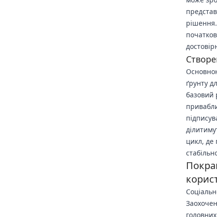
представ
рішення.
початков
достовір
Створе
Основною
ґрунту д
базовий 
привабли
підписув
ділитиму
цикл, де
стабільн
Покращ
корис
Соціальн
Заохочен
головних