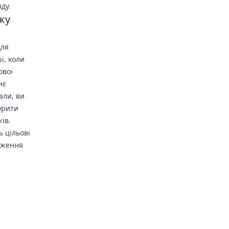
ду.
ку
для
і, коли
ової
нє
али, ви
орити
ів.
ь цільові
дження