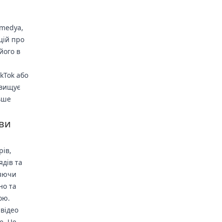
kmedya,
цій про
його в
kTok або
двищує
ьше
ови
рів,
ядів та
няючи
но та
ою.
відео
e. Це