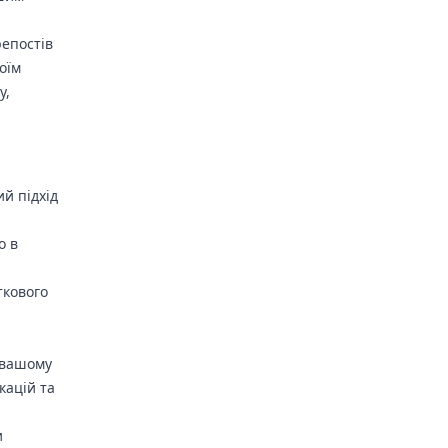
репостів
оїм
у,
й підхід
о в
ткового
 вашому
кацій та
и