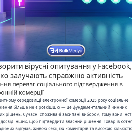
ворити вірусні опитування у Facebook,
ко залучають справжню активність
іння переваг соціального підтвердження в
онній комерції
ентному середовищі електронної комерції 2025 року соціальне
ження більше не є розкішшю — це фундаментальний чинник
их рішень. Сучасні споживачі засипані вибором, тому вони інс
досвід інших, щоб підтвердити власний рішення. Товар із сотн
дібних відгуків, живою секцією коментарів та високою кількіст