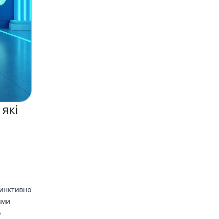
 які
тинктивно
ями
ю