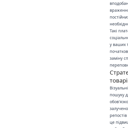
вподобан
враження
постійни
необхідн
Такі пла
соціальн
у ваших 
початков
заміну с
переповн
Страте
товарі
Візуальн
пошуку д
обов'язк
залучено
репостів
це підви