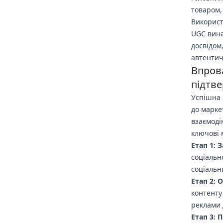
товаром,
Використ
UGC вина
досвідом
автентич
Впрова
підтв
Успішна 
до марке
взаємоді
ключові 
Етап 1: 
соціальн
соціальн
Етап 2: 
контенту
реклами 
Етап 3: 