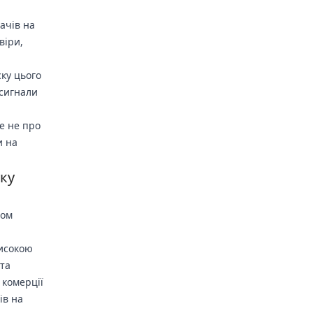
ачів на
віри,
ку цього
 сигнали
е не про
и на
уку
мом
високою
 та
 комерції
ів на