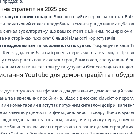
і продажів.
на стратегія на 2025 рік:
е запуск нових товарів:
Використовуйте сервіс на кшталт Bul
ти початковий сплеск вподобань і коментарів до ваших публіка
Це сигналізує алгоритму, що ваш контент є цінним, поширюючи 
та на сторінках "Explore" більшої кількості користувачів.
йте відеокампанії з можливістю покупки:
Покращуйте ваші Ti
m Reels, додавши базовий рівень переглядів та взаємодії. Це пі
у популярність ваших демонстраційних відео, спонукаючи біл
ачів натискати на тег товару та купувати безпосередньо з відео.
истання YouTube для демонстрацій та побуд
и
слугує потужною платформою для детальних демонстрацій това
ань та навчальних посібників. Відео з високою кількістю перегл
ими коментарями виступає потужним сигналом довіри, запев
их клієнтів у цінності та функціональності товару. Воно візуаль
о відповідає на їхні запитання, знижуючи тривогу перед покупк
чне збільшення кількості переглядів на ваших демонстраційних 
бити їх більш ймовірними для рекомендації алгоритмом YouTub