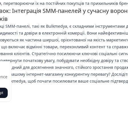
, перетворюючи їх на постійних покупців та прихильників брен
ок: Інтеграція SMM-панелей у сучасну ворон
жів
оці SMM-панелі, такі як Bulkmedya, є складними інструментами 
видимості та довіри в електронній комерції. Вони найефективніш
овуються як частина ширшої, орієнтованої на якість маркетинг
ї, що включає відмінні товари, переконливий контент та справж
ування клієнтів. Стратегічно посилюючи ключові соціальні сигн
ривернути початкову увагу, побудувати необхідну довіру та ств
 необхідний для досягнення значного, стійкого зростання продаж
адати вашому інтернет-магазину конкурентну перевагу? Дослідіт
ence
на Bulkmedya, щоб почати посилювати ваше соціальне підтвер
одні.
pt