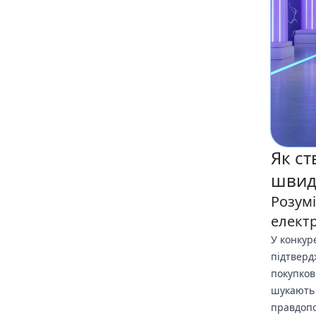
Як ст
швид
Розум
електр
У конкур
підтверд
покупков
шукають 
правдопо