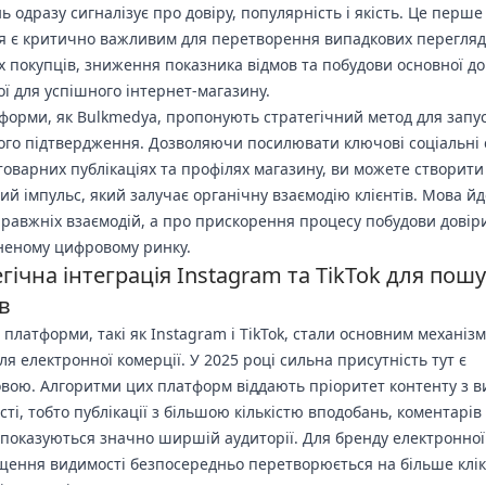
ь одразу сигналізує про довіру, популярність і якість. Це перше
 є критично важливим для перетворення випадкових перегляд
х покупців, зниження показника відмов та побудови основної до
ої для успішного інтернет-магазину.
тформи, як Bulkmedya, пропонують стратегічний метод для запус
ого підтвердження. Дозволяючи посилювати ключові соціальні
товарних публікаціях та профілях магазину, ви можете створити
ий імпульс, який залучає органічну взаємодію клієнтів. Мова йд
правжніх взаємодій, а про прискорення процесу побудови довір
еному цифровому ринку.
гічна інтеграція Instagram та TikTok для пош
в
і платформи, такі як Instagram і TikTok, стали основним механіз
ля електронної комерції. У 2025 році сильна присутність тут є
овою. Алгоритми цих платформ віддають пріоритет контенту з 
сті, тобто публікації з більшою кількістю вподобань, коментарів
 показуються значно ширшій аудиторії. Для бренду електронної
щення видимості безпосередньо перетворюється на більше клік