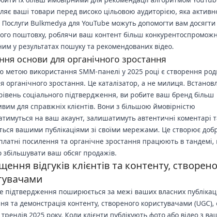
ляє ваші товари перед високо цільовою аудиторією, яка активн
 Послуги Bulkmedya для YouTube можуть допомогти вам досягти
ого поштовху, роблячи ваш контент більш конкурентоспроможн
ним у результатах пошуку та рекомендованих відео.
ння основи для органічного зростання
 метою використання SMM-панелі у 2025 році є створення ро
ля органічного зростання. Це каталізатор, а не милиця. Встано
рівень соціального підтвердження, ви робите ваш бренд більш
вим для справжніх клієнтів. Вони з більшою ймовірністю
атимуться на ваш акаунт, залишатимуть автентичні коментарі т
ться вашими публікаціями зі своїми мережами. Це створює до
 платні посилення та органічне зростання працюють в тандемі,
о збільшувати ваш обсяг продажів.
ення відгуків клієнтів та контенту, створен
тувачами
е підтвердження поширюється за межі ваших власних публікац
ня та демонстрація контенту, створеного користувачами (UGC), 
 трендів 2025 року. Коли клієнти публікують фото або відео з в