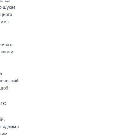
о шукає
 цього
им і
дючого
влюючи
а
брочесний
 щоб
ого
ій.
є одним з
ашим