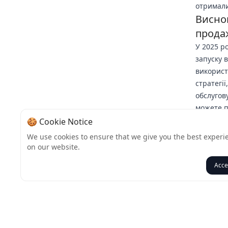
отримали
Виснов
прода
У 2025 р
запуску 
використ
стратегі
обслугов
можете п
імпульс,
🍪 Cookie Notice
Готові н
We use cookies to ensure that we give you the best experi
послуги 
on our website.
вже сьог
Acce
Назад