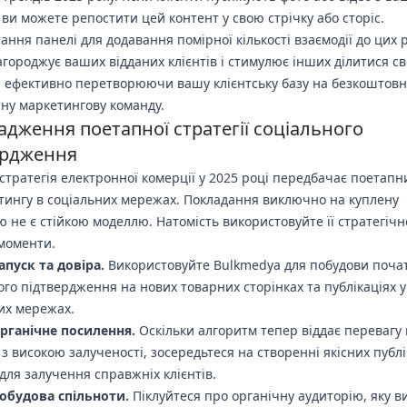
 ви можете репостити цей контент у свою стрічку або сторіс.
ання панелі для додавання помірної кількості взаємодії до цих 
городжує ваших відданих клієнтів і стимулює інших ділитися св
, ефективно перетворюючи вашу клієнтську базу на безкоштовн
ну маркетингову команду.
дження поетапної стратегії соціального
ердження
стратегія електронної комерції у 2025 році передбачає поетапни
тингу в соціальних мережах. Покладання виключно на куплену
ю не є стійкою моделлю. Натомість використовуйте її стратегічн
моменти.
Запуск та довіра.
Використовуйте Bulkmedya для побудови поча
ого підтвердження на нових товарних сторінках та публікаціях у
их мережах.
Органічне посилення.
Оскільки алгоритм тепер віддає перевагу
 з високою залученості, зосередьтеся на створенні якісних публі
для залучення справжніх клієнтів.
Побудова спільноти.
Піклуйтеся про органічну аудиторію, яку в