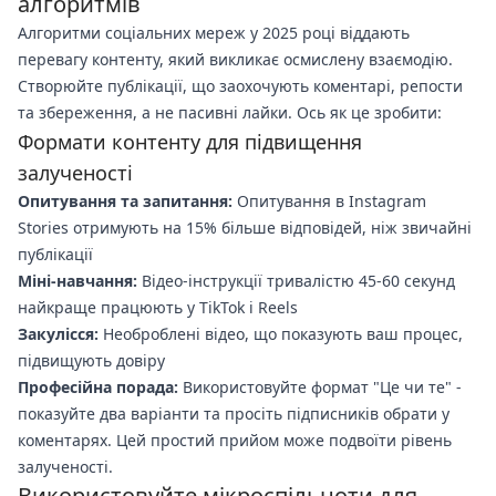
алгоритмів
Алгоритми соціальних мереж у 2025 році віддають
перевагу контенту, який викликає осмислену взаємодію.
Створюйте публікації, що заохочують коментарі, репости
та збереження, а не пасивні лайки. Ось як це зробити:
Формати контенту для підвищення
залученості
Опитування та запитання:
Опитування в Instagram
Stories отримують на 15% більше відповідей, ніж звичайні
публікації
Міні-навчання:
Відео-інструкції тривалістю 45-60 секунд
найкраще працюють у TikTok і Reels
Закулісся:
Необроблені відео, що показують ваш процес,
підвищують довіру
Професійна порада:
Використовуйте формат "Це чи те" -
показуйте два варіанти та просіть підписників обрати у
коментарях. Цей простий прийом може подвоїти рівень
залученості.
Використовуйте мікроспільноти для