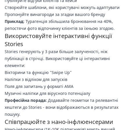
Публікуйте відгуки клієнтів та кейси
Створюйте шаблони, які користувачі можуть адаптувати
Пропонуйте винагороди за згадки вашого бренду
Приклад:
Турагенція збільшила бронювання на 40%,
репостячи фото відпочинку клієнтів за їхньою згодою.
Використовуйте інтерактивні функції
Stories
Stories генерують у 3 рази більше залученості, ніж
публікації в стрічці. Використовуйте ці інтерактивні
елементи:
Вікторини та функцію "Swipe Up"
Наліпки з відліком для запусків
Поля для запитань у форматі AMA
Музичні наліпки для вірусного потенціалу
Професійна порада:
Додавайте геометки та релевантні
хештеги до Stories - вони відображаються в результатах
пошуку.
Співпрацюйте з нано-інфлюенсерами
Нано-інфлюенсери (1К-10К підписників) мають вищий