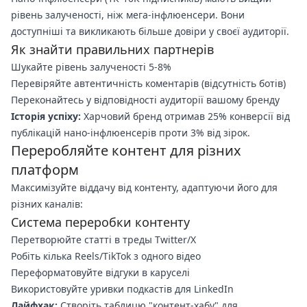
рівень залученості, ніж мега-інфлюенсери. Вони
доступніші та викликають більше довіри у своєї аудиторії.
Як знайти правильних партнерів
Шукайте рівень залученості 5-8%
Перевіряйте автентичність коментарів (відсутність ботів)
Переконайтесь у відповідності аудиторії вашому бренду
Історія успіху:
Харчовий бренд отримав 25% конверсії від
публікацій нано-інфлюенсерів проти 3% від зірок.
Переробляйте контент для різних
платформ
Максимізуйте віддачу від контенту, адаптуючи його для
різних каналів:
Система переробки контенту
Перетворюйте статті в треды Twitter/X
Робіть кілька Reels/TikTok з одного відео
Переформатовуйте відгуки в каруселі
Використовуйте уривки подкастів для LinkedIn
Лайфхак:
Створіть таблицю "контент-хабу" для