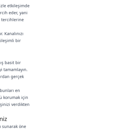
nizle etkileşimde
rcih eder, yani
 tercihlerine
r. Kanalınızı
ileşimli bir
ş basit bir
eyi tamamlayın.
lardan gerçek
 bunları en
nü korumak için
şinizi verdikten
niz
rı sunarak öne