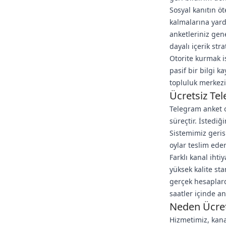
Sosyal kanıtın öt
kalmalarına yardı
anketleriniz gen
dayalı içerik stra
Otorite kurmak is
pasif bir bilgi k
topluluk merkezi
Ücretsiz Tel
Telegram anket o
süreçtir. İstedi
Sistemimiz geris
oylar teslim eder
Farklı kanal iht
yüksek kalite st
gerçek hesaplarda
saatler içinde an
Neden Ücret
Hizmetimiz, kana