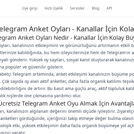
Üye girişi
Hızlı Üyelik
Servisler
Blog
API
Telegram Anket Oyları - Kanallar İçin Ko
legram Anket Oyları Nedir - Kanallar İçin Kolay 
yları, kanalınızın etkileşimini ve görünürlüğünü artırmanın etkili b
etlerinize katıldığında, bu hem izleyicilerinize hem de Telegram'ın 
sinyali gönderir. Yüksek oy sayıları, sosyal kanıt oluşturarak kanalınız
ha popüler ve güvenilir gösterir.
etçi Telegram ortamında, anket etkileşimi kanalınızın büyüme pot
 Çok sayıda oy alan aktif anketler, daha fazla organik katılımı teşv
edilebilirliğini de artırır. Bu basit ama güçlü araç, aktif topluluk kat
alık nişlerde öne çıkmasına yardımcı olur.
Ücretsiz Telegram Anket Oyu Almak İçin Avantajl
rı, kanalınızın algılanan değerini önemli ölçüde iyileştirir. Ziyaretç
 anketleri gördüğünde, içeriğinizi takip etmeye değer bulma olasılı
kolojik etki, yüksek etkileşimin daha fazla organik büyümeye yol açt
ngüsü yaratır.