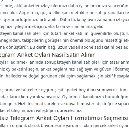
esinde, aktif anketler izleyicilerinizi daha iyi anlamanıza ve içeriği
mcı olur. Algoritma, güçlü etkileşim metriklerine sahip kanalları te
el görünürlüğünüzü artırabilir. Daha fazla oy, aynı zamanda izleyici
tejinizi iyileştirmek için daha fazla veri anlamına gelir.
teyen kanal sahipleri için tutarlı anket katılımı güvenilirlik oluşturu
aynağından, takipçilerin görüşlerinin önemli olduğunu hissettiği etk
ne dönüştürür. Bu derin bağ, uzun vadeli abone sadakatini besler.
egram Anket Oyları Nasıl Satın Alınır
yları edinmek, anında sonuç isteyen kanal sahipleri için tasarlanmı
ğiniz oy paketini seçin, anket bağlantınızı sağlayın ve güvenli ödem
ini halleder ve doğal görünen etkileşim sağlamak için aktif hesap
.
iyaçlarına ve bütçelere uygun çeşitli paket boyutları sunuyoruz, tüm
andartlarını koruyarak yapıyoruz. Oylarımız, kanalınızın bütünlüğü
n gelir. Hızlı teslimat süreleri ve duyarlı müşteri desteği ile sipari
ket etkileşiminizin iyileştiğini göreceksiniz.
siz Telegram Anket Oyları Hizmetimizi Seçmelisi
lların organik olarak büyümesine yardımcı olan gerçek anket oyla