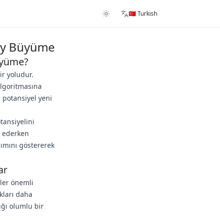
🇹🇷 Turkish
lay Büyüme
Büyüme?
ir yoludur.
algoritmasına
ı potansiyel yeni
ansiyelini
ik ederken
ılımını göstererek
ar
iler önemli
kları daha
ığı olumlu bir