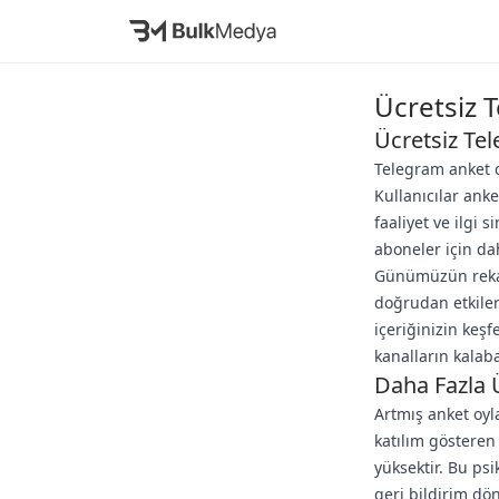
Ücretsiz 
Ücretsiz Te
Telegram anket o
Kullanıcılar ank
faaliyet ve ilgi 
aboneler için da
Günümüzün rekab
doğrudan etkiler.
içeriğinizin keşf
kanalların kalab
Daha Fazla 
Artmış anket oyla
katılım gösteren
yüksektir. Bu psi
geri bildirim dö