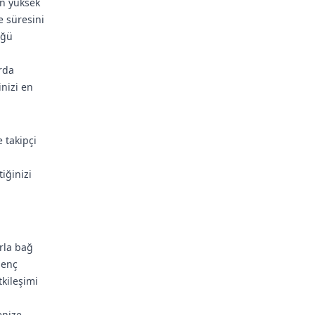
in yüksek
e süresini
üğü
rda
inizi en
 takipçi
iğinizi
arla bağ
genç
tkileşimi
enize