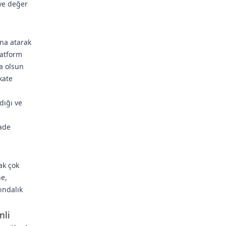
eye değer
ana atarak
latform
sa olsun
kate
dığı ve
ade
ak çok
ne,
ındalık
mli