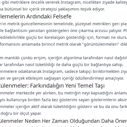
gibi metriklere öncelik vererek Instagram, nicelikten ziyade kalit
 bütünsel bir içerik stratejisi yaklaşımını teşvik ediyor.
lemelerin Ardındaki Felsefe
'ın metrik güncellemesinin temelinde, yüzeysel metrikleri geri pl
tle bağlantısını yansıtan göstergeleri öne çıkarma arzusu yatıyor. P
fedilebilirlikle güçlü bir korelasyon gösterdiği için, formatı ne olur
rformansını anlamada birincil metrik olarak "görüntülenmeleri" dik
m mantıklı çünkü erişim, içeriğin algoritma tarafından nasıl dağıtıl
lar tarafından nasıl tüketildiği ile daha güçlü bir bağlantıya sahip.
nmelere odaklanarak Instagram, sadece takipçi biriktirmekten ziy
ken ve gerçek etkileşim sağlayan içeriği ödüllendirmeyi amaçlıyor.
ülenmeler: Farkındalığın Yeni Temel Taşı
nmeler merkezde yer alırken, bu metriğin neyi kapsadığını anlam
ynı kullanıcıya birden fazla kez gösterimi sayan gösterimlerin aksi
nmeler içeriğin aktif olarak tüketildiğini gösterir ve bu da onu fark
 doğru bir ölçüt yapar.
ülenmeler Neden Her Zaman Olduğundan Daha Öne