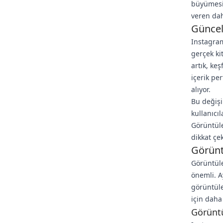
büyümesi 
veren daha
Güncel
Instagram
gerçek ki
artık, keş
içerik pe
alıyor.
Bu değişi
kullanıcı
Görüntüle
dikkat çe
Görünt
Görüntüle
önemli. A
görüntüle
için daha
Görünt