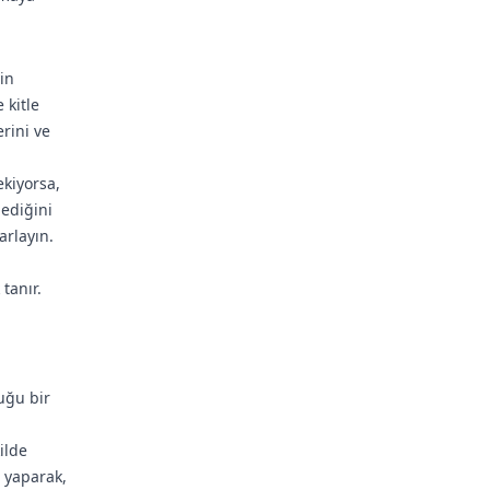
in
 kitle
rini ve
ekiyorsa,
lediğini
arlayın.
a
tanır.
uğu bir
ilde
u yaparak,