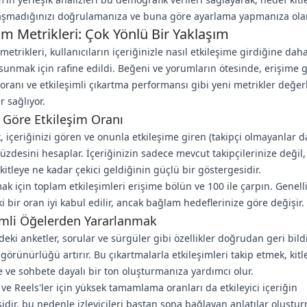
aşmadığınızı doğrulamanıza ve buna göre ayarlama yapmanıza olan
im Metrikleri: Çok Yönlü Bir Yaklaşım
metrikleri, kullanıcıların içeriğinizle nasıl etkileşime girdiğine dah
 sunmak için rafine edildi. Beğeni ve yorumların ötesinde, erişime 
 oranı ve etkileşimli çıkartma performansı gibi yeni metrikler değerl
r sağlıyor.
 Göre Etkileşim Oranı
, içeriğinizi gören ve onunla etkileşime giren (takipçi olmayanlar da
 yüzdesini hesaplar. İçeriğinizin sadece mevcut takipçilerinize değil
 kitleye ne kadar çekici geldiğinin güçlü bir göstergesidir.
k için toplam etkileşimleri erişime bölün ve 100 ile çarpın. Genell
i bir oran iyi kabul edilir, ancak bağlam hedeflerinize göre değişir.
imli Öğelerden Yararlanmak
deki anketler, sorular ve sürgüler gibi özellikler doğrudan geri bild
görünürlüğü artırır. Bu çıkartmalarla etkileşimleri takip etmek, kitle
 ve sohbete dayalı bir ton oluşturmanıza yardımcı olur.
 ve Reels'ler için yüksek tamamlama oranları da etkileyici içeriğin
idir, bu nedenle izleyicileri baştan sona bağlayan anlatılar oluştu