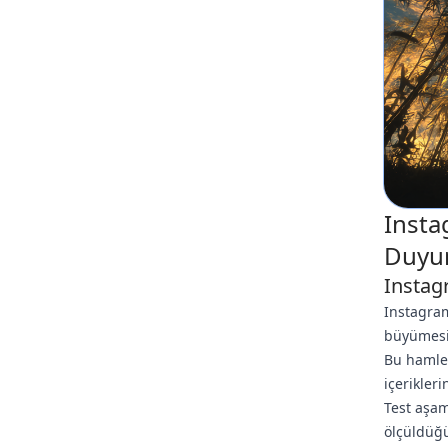
Insta
Duyur
Instag
Instagram
büyümesi
Bu hamle,
içerikler
Test aşam
ölçüldüğü