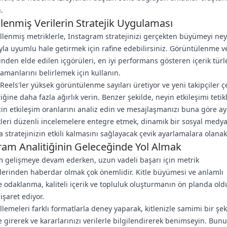
.
lenmiş Verilerin Stratejik Uygulaması
lenmiş metriklerle, Instagram stratejinizi gerçekten büyümeyi ney
yla uyumlu hale getirmek için rafine edebilirsiniz. Görüntülenme ve
den elde edilen içgörüleri, en iyi performans gösteren içerik türle
amanlarını belirlemek için kullanın.
Reels'ler yüksek görüntülenme sayıları üretiyor ve yeni takipçiler ç
iğine daha fazla ağırlık verin. Benzer şekilde, neyin etkileşimi tetik
in etkileşim oranlarını analiz edin ve mesajlaşmanızı buna göre ay
leri düzenli incelemelere entegre etmek, dinamik bir sosyal medy
 stratejinizin etkili kalmasını sağlayacak çevik ayarlamalara olanak 
ram Analitiğinin Geleceğinde Yol Almak
 gelişmeye devam ederken, uzun vadeli başarı için metrik
klerinden haberdar olmak çok önemlidir. Kitle büyümesi ve anlamlı
e odaklanma, kaliteli içerik ve topluluk oluşturmanın ön planda old
işaret ediyor.
lemeleri farklı formatlarla deney yaparak, kitlenizle samimi bir şek
e girerek ve kararlarınızı verilerle bilgilendirerek benimseyin. Bun