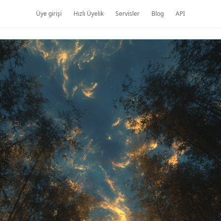
Üye girişi
Hızlı Üyelik
Servisler
Blog
API