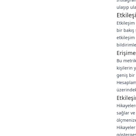
ulaşıp ul
Etkileş
Etkileşim 
bir bakış
etkileşim
bildirimle
Erişime
Bu metrik
kişilerin
geniş bir
Hesaplama
üzerindek
Etkileş
Hikayeler
sağlar ve 
ölçmenize
Hikayeler
gösterges