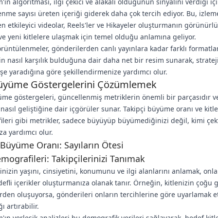
'ın algoritması, ilgi çekici ve alakalı olduğunun sinyalini verdiği iç
nme sayısı üreten içeriği giderek daha çok tercih ediyor. Bu, izlem
en etkileyici videolar, Reels'ler ve Hikayeler oluşturmanın görünürl
ve yeni kitlelere ulaşmak için temel olduğu anlamına geliyor.
örüntülenmeler, gönderilerden canlı yayınlara kadar farklı formatla
zin nasıl karşılık bulduğuna dair daha net bir resim sunarak, stratej
 işe yaradığına göre şekillendirmenize yardımcı olur.
Büyüme Göstergelerini Çözümlemek
üme göstergeleri, güncellenmiş metriklerin önemli bir parçasıdır ve
 nasıl geliştiğine dair içgörüler sunar. Takipçi büyüme oranı ve kitle
leri gibi metrikler, sadece büyüyüp büyümediğinizi değil, kimi çekt
a yardımcı olur.
 Büyüme Oranı: Sayıların Ötesi
emografileri: Takipçilerinizi Tanımak
rinizin yaşını, cinsiyetini, konumunu ve ilgi alanlarını anlamak, onl
efli içerikler oluşturmanıza olanak tanır. Örneğin, kitlenizin çoğu 
erden oluşuyorsa, gönderileri onların tercihlerine göre uyarlamak e
ı artırabilir.
'ın yerleşik analizleri bu demografik verileri sağlayarak, hedef kitl