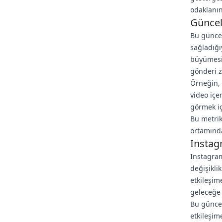
odaklanın
Güncel
Bu güncel
sağladığı
büyümesin
gönderi z
Örneğin, 
video içer
görmek iç
Bu metrik
ortamında
Instag
Instagram
değişikli
etkileşim
geleceğe 
Bu güncel
etkileşim