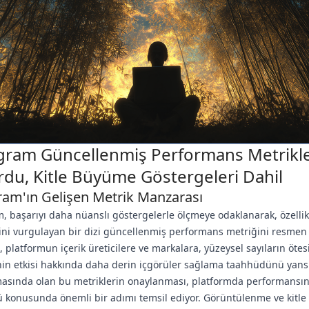
gram Güncellenmiş Performans Metrikle
du, Kitle Büyüme Göstergeleri Dahil
ram'ın Gelişen Metrik Manzarası
, başarıyı daha nüanslı göstergelerle ölçmeye odaklanarak, özellikl
ni vurgulayan bir dizi güncellenmiş performans metriğini resmen
 platformun içerik üreticilere ve markalara, yüzeysel sayıların öte
inin etkisi hakkında daha derin içgörüler sağlama taahhüdünü yansı
asında olan bu metriklerin onaylanması, platformda performansın
 konusunda önemli bir adımı temsil ediyor. Görüntülenme ve kitle