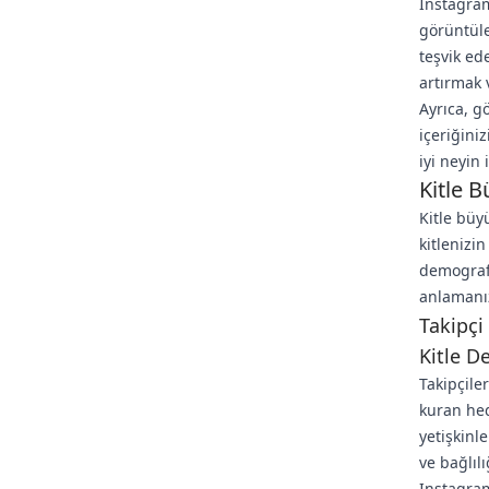
Instagram
görüntüle
teşvik ed
artırmak 
Ayrıca, g
içeriğini
iyi neyin
Kitle 
Kitle büy
kitlenizin
demografi
anlamanız
Takipçi
Kitle D
Takipçile
kuran hed
yetişkinl
ve bağlılığ
Instagram