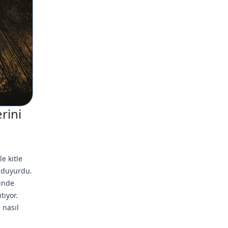
rini
e kitle
 duyurdu.
sinde
tıyor.
 nasıl