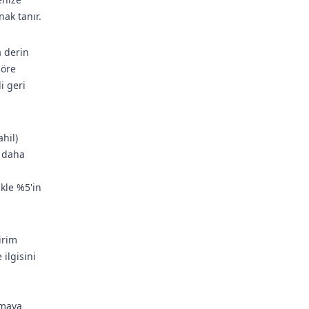
ak tanır.
a derin
göre
i geri
hil)
, daha
ikle %5'in
irim
 ilgisini
rmaya