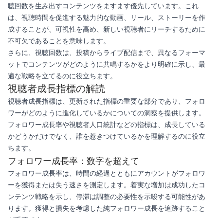
聴回数を生み出すコンテンツをますます優先しています。これ
は、視聴時間を促進する魅力的な動画、リール、ストーリーを作
成することが、可視性を高め、新しい視聴者にリーチするために
不可欠であることを意味します。
さらに、視聴回数は、投稿からライブ配信まで、異なるフォーマ
ットでコンテンツがどのように共鳴するかをより明確に示し、最
適な戦略を立てるのに役立ちます。
視聴者成長指標の解読
視聴者成長指標は、更新された指標の重要な部分であり、フォロ
ワーがどのように進化しているかについての洞察を提供します。
フォロワー成長率や視聴者人口統計などの指標は、成長している
かどうかだけでなく、誰を惹きつけているかを理解するのに役立
ちます。
フォロワー成長率：数字を超えて
フォロワー成長率は、時間の経過とともにアカウントがフォロワ
ーを獲得または失う速さを測定します。着実な増加は成功したコ
ンテンツ戦略を示し、停滞は調整の必要性を示唆する可能性があ
ります。獲得と損失を考慮した純フォロワー成長を追跡すること