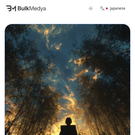
🇯🇵 Japanese