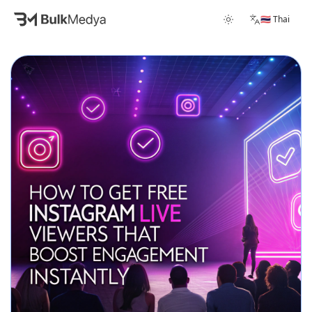
🇹🇭 Thai