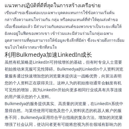
แนวทางปฏิบัติที่ดีที่สุดในการสร้างเครือข่าย
เขียนคำขอเชื่อมต่อแบบเฉพาะบุคคลแทนการใช้ข้อความเริ่มต้น
กล่าวถึงความสนใจร่วมกัน กลุ่ม หรือคอนเทนต์ที่ทำให้คุณส่งคำขอ
เมื่อเชื่อมต่อแล้ว มีส่วนร่วมกับคอนเทนต์ของพวกเขาเป็นระยะเพื่อให้
ยังคงอยู่ในฟีดของพวกเขา เข้าร่วมและมีส่วนร่วมในกลุ่มเฉพาะ
อุตสาหกรรมที่คุณสามารถให้ข้อมูลเชิงลึกที่มีค่า ซึ่งจะช่วยดึงการเยี่ยม
ชมโปรไฟล์จากสมาชิกที่สนใจ
利用Bulkmedya加速LinkedIn成长
虽然有机策略是LinkedIn可持续增长的基础，但有时专业人士需要
初始推动来克服可见性障碍。Bulkmedya的LinkedIn个人资料浏览
量服务通过快速增加您的浏览量来提供这一战略优势，向算法表明
您的个人资料正在获得关注。这种人为的初始推动通常会触发有机
可见性的增加，因为LinkedIn开始向更多相同行业或具有共享连接
的用户展示您的个人资料。
Bulkmedya的服务提供真实、高质量的浏览量，在LinkedIn系统中
显得自然。与某些使用可能危及您个人资料状态的机器人账户的服
务不同，Bulkmedya采用符合平台指南的复杂方法。增加的浏览量
增强了社会认同，使访问者更有可能将您视为所在领域有影响力的