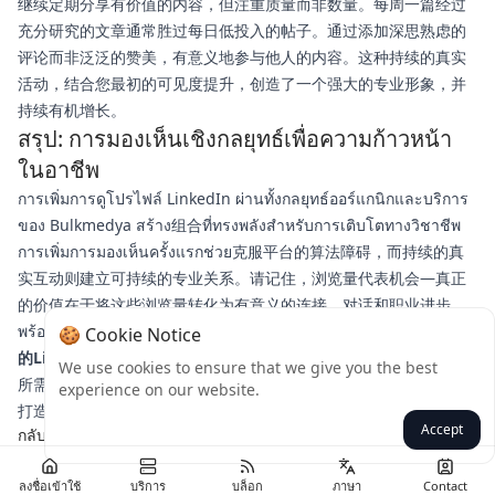
继续定期分享有价值的内容，但注重质量而非数量。每周一篇经过
充分研究的文章通常胜过每日低投入的帖子。通过添加深思熟虑的
评论而非泛泛的赞美，有意义地参与他人的内容。这种持续的真实
活动，结合您最初的可见度提升，创造了一个强大的专业形象，并
持续有机增长。
สรุป: การมองเห็นเชิงกลยุทธ์เพื่อความก้าวหน้า
ในอาชีพ
การเพิ่มการดูโปรไฟล์ LinkedIn ผ่านทั้งกลยุทธ์ออร์แกนิกและบริการ
ของ Bulkmedya สร้าง组合ที่ทรงพลังสำหรับการเติบโตทางวิชาชีพ
การเพิ่มการมองเห็นครั้งแรกช่วย克服平台的算法障碍，而持续的真
实互动则建立可持续的专业关系。请记住，浏览量代表机会—真正
的价值在于将这些浏览量转化为有意义的连接、对话和职业进步。
พร้อมที่จะเร่งการมองเห็นทางวิชาชีพของคุณ了吗？
探索Bulkmedya
🍪 Cookie Notice
的LinkedIn个人资料浏览量服务
，为您在竞争环境中脱颖而出提供
We use cookies to ensure that we give you the best
所需的初始动力。将这一战略推动与持续、有价值的互动相结合，
experience on our website.
打造一个开启新机遇、合作与职业晋升之门的LinkedIn形象。
Accept
กลับ
ลงชื่อเข้าใช้
บริการ
บล็อก
ภาษา
Contact