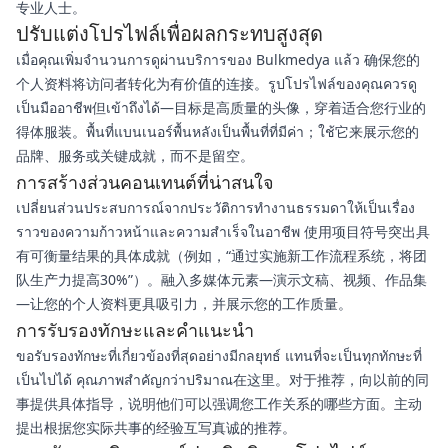
专业人士。
ปรับแต่งโปรไฟล์เพื่อผลกระทบสูงสุด
เมื่อคุณเพิ่มจำนวนการดูผ่านบริการของ Bulkmedya แล้ว 确保您的
个人资料将访问者转化为有价值的连接。รูปโปรไฟล์ของคุณควรดู
เป็นมืออาชีพ但เข้าถึงได้—目标是高质量的头像，穿着适合您行业的
得体服装。พื้นที่แบนเนอร์พื้นหลังเป็นพื้นที่ที่มีค่า；ใช้它来展示您的
品牌、服务或关键成就，而不是留空。
การสร้างส่วนคอนเทนต์ที่น่าสนใจ
เปลี่ยนส่วนประสบการณ์จากประวัติการทำงานธรรมดาให้เป็นเรื่อง
ราวของความก้าวหน้าและความสำเร็จในอาชีพ 使用项目符号突出具
有可衡量结果的具体成就（例如，“通过实施新工作流程系统，将团
队生产力提高30%”）。融入多媒体元素—演示文稿、视频、作品集
—让您的个人资料更具吸引力，并展示您的工作质量。
การรับรองทักษะและคำแนะนำ
ขอรับรองทักษะที่เกี่ยวข้องที่สุดอย่างมีกลยุทธ์ แทนที่จะเป็นทุกทักษะที่
เป็นไปได้ คุณภาพสำคัญกว่าปริมาณ在这里。对于推荐，向以前的同
事提供具体指导，说明他们可以强调您工作关系的哪些方面。主动
提出根据您实际共事的经验互写真诚的推荐。