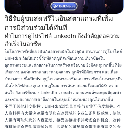
วิธีรับผู้ชมสดฟรีในอินสตาแกรมที่เพิ่ม
การมีส่วนร่วมได้ทันที
ทำไมการดูโปรไฟล์ LinkedIn ถึงสำคัญต่อความ
สำเร็จในอาชีพ
ในโลกวิชาชีพที่แข่งขันกันอย่างหนักในปัจจุบัน จำนวนการดูโปรไฟล์
LinkedIn ถือเป็นตัวชี้วัดที่สำคัญที่สะท้อนความเกี่ยวข้องใน
อุตสาหกรรมและศักยภาพในการสร้างเครือข่าย ยิ่งมีคนดูมากขึ้น ก็ยิ่ง
เพิ่มการมองเห็นจากนักสรรหาบุคลากร ลูกค้าที่มีศักยภาพ และเพื่อน
ร่วมวงการ ซึ่งเปิดประตูสู่โอกาสทางอาชีพและการเชื่อมโยงทางธุรกิจ
เมื่อโปรไฟล์ของคุณปรากฏในผลการค้นหาบ่อยครั้งและได้รับความ
สนใจ อัลกอริทึมของ LinkedIn จะจดจำว่าคอนเทนต์ของคุณมีคุณค่า
และช่วยขยายการเข้าถึงภายในกลุ่มเป้าหมายของคุณได้มากขึ้น
不同于其他社交指标，LinkedIn浏览量直接与专业可信度相关。个
人资料拥有大量浏览量表明您在该领域的专业知识和权威性，使他
人更有可能与您的内容互动、接受连接请求并考虑合作机会。这种
有机验证会产生滚雪球效应，即增加的可见度会带来更有意义的专