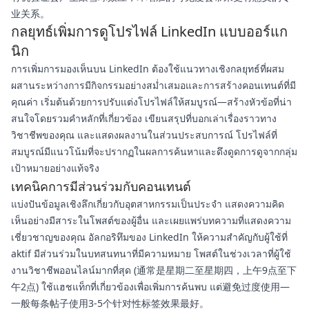
业关系。
กลยุทธ์เพิ่มการดูโปรไฟล์ LinkedIn แบบออร์แก
นิก
การเพิ่มการมองเห็นบน LinkedIn ต้องใช้แนวทางเชิงกลยุทธ์ที่ผสม
ผสานระหว่างการมีกิจกรรมอย่างสม่ำเสมอและการสร้างคอนเทนต์ที่มี
คุณค่า เริ่มต้นด้วยการปรับแต่งโปรไฟล์ให้สมบูรณ์—สร้างหัวข้อที่น่า
สนใจโดยรวมคำหลักที่เกี่ยวข้อง เขียนสรุปที่บอกเล่าเรื่องราวทาง
วิชาชีพของคุณ และแสดงผลงานในส่วนประสบการณ์ โปรไฟล์ที่
สมบูรณ์มีแนวโน้มที่จะปรากฏในผลการค้นหาและดึงดูดการดูจากกลุ่ม
เป้าหมายอย่างแท้จริง
เทคนิคการมีส่วนร่วมกับคอนเทนต์
แบ่งปันข้อมูลเชิงลึกเกี่ยวกับอุตสาหกรรมเป็นประจำ แสดงความคิด
เห็นอย่างมีสาระในโพสต์ของผู้อื่น และเผยแพร่บทความที่แสดงความ
เชี่ยวชาญของคุณ อัลกอริทึมของ LinkedIn ให้ความสำคัญกับผู้ใช้ที่
aktif มีส่วนร่วมในบทสนทนาที่มีความหมาย โพสต์ในช่วงเวลาที่ผู้ใช้
งานวิชาชีพออนไลน์มากที่สุด (通常是星期二至星期四，上午9点至下
午2点) ใช้แฮชแท็กที่เกี่ยวข้องเพื่อเพิ่มการค้นพบ แต่避免过度使用—
一般每条帖子使用3-5个针对性标签效果最好。