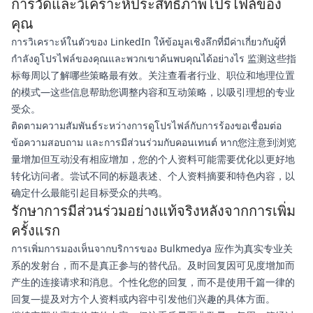
การวัดและวิเคราะห์ประสิทธิภาพโปรไฟล์ของ
คุณ
การวิเคราะห์ในตัวของ LinkedIn ให้ข้อมูลเชิงลึกที่มีค่าเกี่ยวกับผู้ที่
กำลังดูโปรไฟล์ของคุณและพวกเขาค้นพบคุณได้อย่างไร 监测这些指
标每周以了解哪些策略最有效。关注查看者行业、职位和地理位置
的模式—这些信息帮助您调整内容和互动策略，以吸引理想的专业
受众。
ติดตามความสัมพันธ์ระหว่างการดูโปรไฟล์กับการร้องขอเชื่อมต่อ
ข้อความสอบถาม และการมีส่วนร่วมกับคอนเทนต์ หาก您注意到浏览
量增加但互动没有相应增加，您的个人资料可能需要优化以更好地
转化访问者。尝试不同的标题表述、个人资料摘要和特色内容，以
确定什么最能引起目标受众的共鸣。
รักษาการมีส่วนร่วมอย่างแท้จริงหลังจากการเพิ่ม
ครั้งแรก
การเพิ่มการมองเห็นจากบริการของ Bulkmedya 应作为真实专业关
系的发射台，而不是真正参与的替代品。及时回复因可见度增加而
产生的连接请求和消息。个性化您的回复，而不是使用千篇一律的
回复—提及对方个人资料或内容中引发他们兴趣的具体方面。