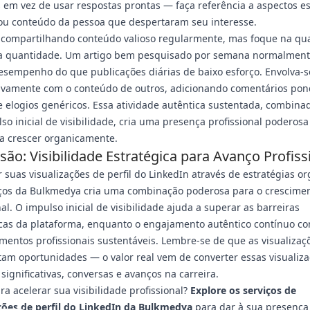
 em vez de usar respostas prontas — faça referência a aspectos es
 ou conteúdo da pessoa que despertaram seu interesse.
 compartilhando conteúdo valioso regularmente, mas foque na qu
a quantidade. Um artigo bem pesquisado por semana normalmen
sempenho do que publicações diárias de baixo esforço. Envolva-s
ativamente com o conteúdo de outros, adicionando comentários po
 elogios genéricos. Essa atividade autêntica sustentada, combin
so inicial de visibilidade, cria uma presença profissional poderos
a crescer organicamente.
são: Visibilidade Estratégica para Avanço Profiss
suas visualizações de perfil do LinkedIn através de estratégias or
iços da Bulkmedya cria uma combinação poderosa para o crescime
nal. O impulso inicial de visibilidade ajuda a superar as barreiras
cas da plataforma, enquanto o engajamento autêntico contínuo co
mentos profissionais sustentáveis. Lembre-se de que as visualizaç
am oportunidades — o valor real vem de converter essas visualiz
significativas, conversas e avanços na carreira.
ra acelerar sua visibilidade profissional?
Explore os serviços de
ações de perfil do LinkedIn da Bulkmedya
para dar à sua presença