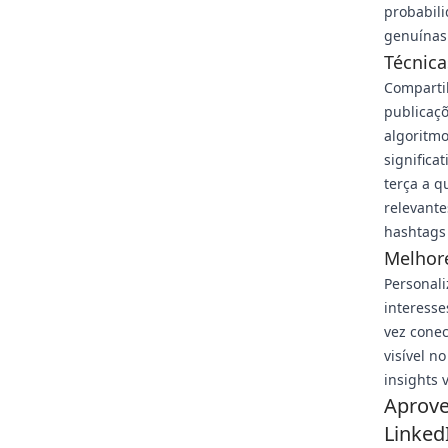
probabili
genuínas 
Técnic
Comparti
publicaçõ
algoritmo
significa
terça a q
relevante
hashtags
Melhore
Personal
interess
vez cone
visível n
insights 
Aprove
Linked