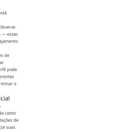
está
 Observe
s — essas
gajamento
es de
ar
rfil pode
ferentes
rminar o
cial
a
não como
tações de
ize suas