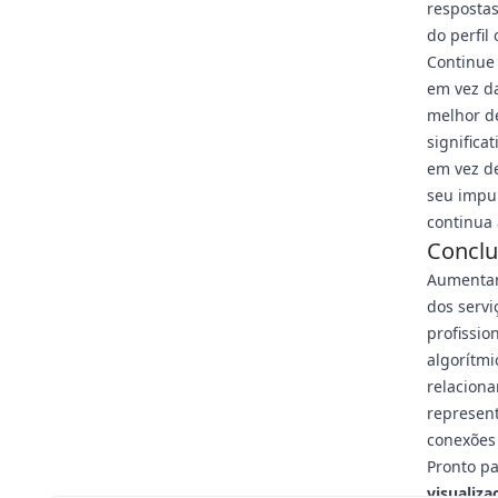
respostas
do perfil
Continue
em vez d
melhor de
signific
em vez de
seu impul
continua 
Conclu
Aumentar 
dos serv
profissio
algorítmi
relaciona
represent
conexões 
Pronto pa
visualiz