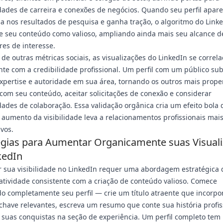
ades de carreira e conexões de negócios. Quando seu perfil apar
a nos resultados de pesquisa e ganha tração, o algoritmo do Link
e seu conteúdo como valioso, ampliando ainda mais seu alcance d
res de interesse.
 de outras métricas sociais, as visualizações do LinkedIn se correl
te com a credibilidade profissional. Um perfil com um público sub
expertise e autoridade em sua área, tornando os outros mais prope
 com seu conteúdo, aceitar solicitações de conexão e considerar
ades de colaboração. Essa validação orgânica cria um efeito bola 
aumento da visibilidade leva a relacionamentos profissionais mai
ivos.
égias para Aumentar Organicamente suas Visual
kedIn
 sua visibilidade no LinkedIn requer uma abordagem estratégica
tividade consistente com a criação de conteúdo valioso. Comece
o completamente seu perfil — crie um título atraente que incorpo
chave relevantes, escreva um resumo que conte sua história profis
suas conquistas na seção de experiência. Um perfil completo tem