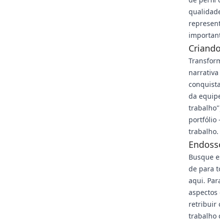
qualidad
represent
important
Criand
Transfor
narrativa
conquista
da equip
trabalho"
portfólio
trabalho.
Endoss
Busque e
de para t
aqui. Par
aspectos 
retribui
trabalho 