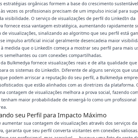
s estratégias orgânicas formem a base do crescimento sustentáve
 às vezes os profissionais precisam de um impulso inicial para sup
da visibilidade. O serviço de visualizações de perfil do LinkedIn da
a fornece essa vantagem estratégica, aumentando rapidamente s
de visualizações, sinalizando ao algoritmo que seu perfil está g
sse impulso artificial inicial geralmente desencadeia maior visibili
 à medida que o LinkedIn começa a mostrar seu perfil para mais u
es semelhantes ou com conexões compartilhadas.
 da Bulkmedya fornece visualizações reais e de alta qualidade qu
para os sistemas do LinkedIn. Diferente de alguns serviços que u
 que podem arriscar a reputação do seu perfil, a Bulkmedya empr
ofisticados que estão alinhados com as diretrizes da plataforma. 
na contagem de visualizações melhora a prova social, fazendo co
s tenham maior probabilidade de enxergá-lo como um profissional 
rea.
ando seu Perfil para Impacto Máximo
 aumentar sua contagem de visualizações através dos serviços da
, garanta que seu perfil converta visitantes em conexões valiosas.
 deve ser profissional, mas acessível — busque uma foto de rosto de