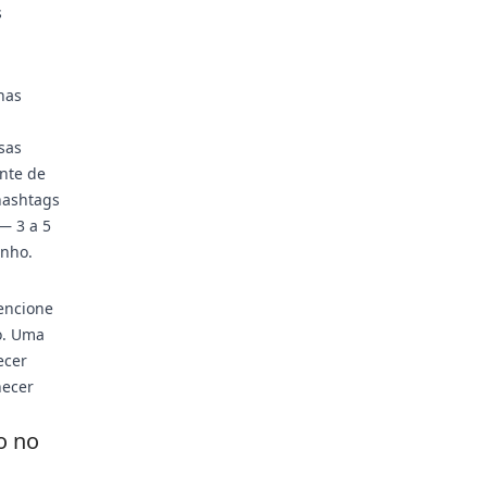
s
nas
sas
ente de
 hashtags
— 3 a 5
enho.
encione
o. Uma
ecer
necer
o no