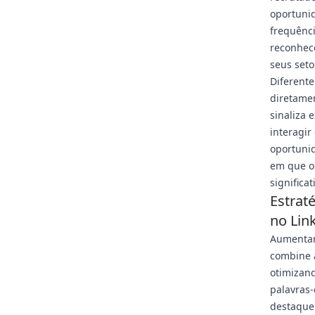
oportunid
frequênci
reconhec
seus seto
Diferente
diretamen
sinaliza 
interagir
oportunid
em que o 
significat
Estrat
no Lin
Aumentar
combine a
otimizand
palavras-
destaque 