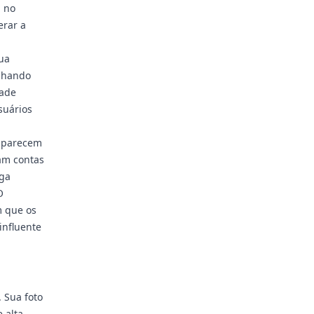
l no
erar a
ua
anhando
dade
suários
e parecem
sam contas
ega
O
m que os
influente
 Sua foto
 alta