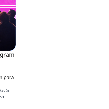
agram
am para
nkedIn
 de