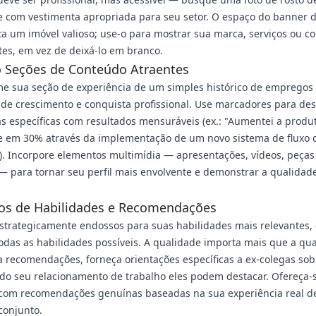
e com vestimenta apropriada para seu setor. O espaço do banner 
a um imóvel valioso; use-o para mostrar sua marca, serviços ou c
es, em vez de deixá-lo em branco.
o Seções de Conteúdo Atraentes
me sua seção de experiência de um simples histórico de emprego
 de crescimento e conquista profissional. Use marcadores para des
s específicas com resultados mensuráveis (ex.: "Aumentei a produ
e em 30% através da implementação de um novo sistema de fluxo 
). Incorpore elementos multimídia — apresentações, vídeos, peças
 — para tornar seu perfil mais envolvente e demonstrar a qualidad
os de Habilidades e Recomendações
strategicamente endossos para suas habilidades mais relevantes,
odas as habilidades possíveis. A qualidade importa mais que a qu
a recomendações, forneça orientações específicas a ex-colegas sob
do seu relacionamento de trabalho eles podem destacar. Ofereça-
r com recomendações genuínas baseadas na sua experiência real d
conjunto.