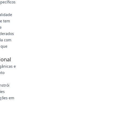
pecíficos
alidade
te tem
e
nderados
ada com
a que
ional
gânicas e
nto
nstrói
ões
ações em