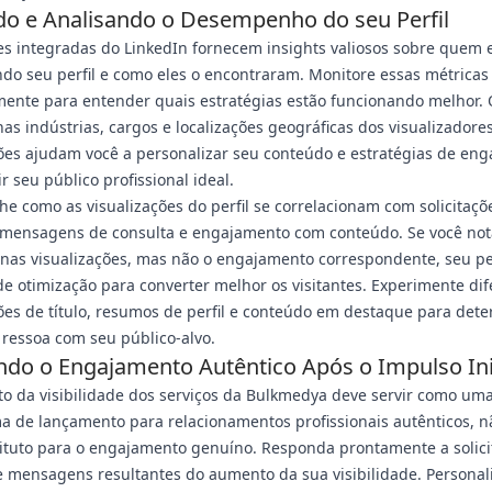
o e Analisando o Desempenho do seu Perfil
es integradas do LinkedIn fornecem insights valiosos sobre quem 
ndo seu perfil e como eles o encontraram. Monitore essas métricas
ente para entender quais estratégias estão funcionando melhor.
as indústrias, cargos e localizações geográficas dos visualizadore
ões ajudam você a personalizar seu conteúdo e estratégias de en
ir seu público profissional ideal.
 como as visualizações do perfil se correlacionam com solicitaçõ
 mensagens de consulta e engajamento com conteúdo. Se você not
nas visualizações, mas não o engajamento correspondente, seu pe
de otimização para converter melhor os visitantes. Experimente di
es de título, resumos de perfil e conteúdo em destaque para dete
ressoa com seu público-alvo.
do o Engajamento Autêntico Após o Impulso Ini
o da visibilidade dos serviços da Bulkmedya deve servir como um
a de lançamento para relacionamentos profissionais autênticos, 
ituto para o engajamento genuíno. Responda prontamente a solici
 mensagens resultantes do aumento da sua visibilidade. Personal