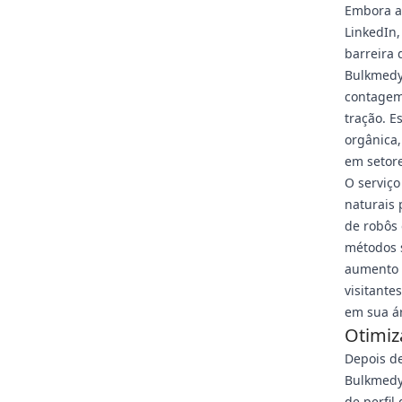
Embora a
LinkedIn,
barreira 
Bulkmedy
contagem 
tração. E
orgânica,
em setor
O serviço
naturais 
de robôs
métodos s
aumento 
visitante
em sua á
Otimiz
Depois de
Bulkmedya
de perfil