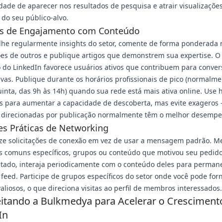
dade de aparecer nos resultados de pesquisa e atrair visualizaçõe
do seu público-alvo.
as de Engajamento com Conteúdo
lhe regularmente insights do setor, comente de forma ponderada 
es de outros e publique artigos que demonstrem sua expertise. O
 do LinkedIn favorece usuários ativos que contribuem para conver
tivas. Publique durante os horários profissionais de pico (normalm
uinta, das 9h às 14h) quando sua rede está mais ativa online. Use
s para aumentar a capacidade de descoberta, mas evite exageros 
 direcionadas por publicação normalmente têm o melhor desemp
s Práticas de Networking
ize solicitações de conexão em vez de usar a mensagem padrão. M
es comuns específicos, grupos ou conteúdo que motivou seu pedid
ctado, interaja periodicamente com o conteúdo deles para perman
o feed. Participe de grupos específicos do setor onde você pode for
valiosos, o que direciona visitas ao perfil de membros interessados.
itando a Bulkmedya para Acelerar o Cresciment
In