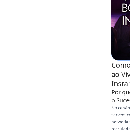
Como 
ao V
Inst
Por qu
o Suce
No cenári
servem co
networkin
recrutado