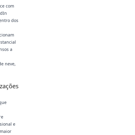
ece com
edIn
entro dos
acionam
stancial
nsos a
de neve,
s
izações
 que
re
sional e
 maior