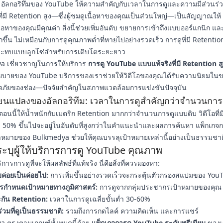
 อัลกอริทึมของ YouTube ให้ความสำคัญกับเวลาในการดูและความมีส่วนร่
ูที่มี Retention สูง—ซึ่งผู้ชมดูเนื้อหาของคุณเป็นส่วนใหญ่—เป็นสัญญาณให
้อหาของคุณมีคุณค่า สิ่งนี้ช่วยเพิ่มอันดับ ขยายการเข้าถึงแบบออร์แกนิก และด
ึ้น ไม่เหมือนกับการดูคุณภาพต่ำที่หายไปอย่างรวดเร็ว การดูที่มี Retentio
ระทบแบบลูกโซ่สำหรับการเติบโตระยะยาว
a เชี่ยวชาญในการให้บริการ
การดู YouTube แบบแท้จริงที่มี Retention ส
ายของ YouTube บริการของเราช่วยให้วิดีโอของคุณได้รับความนิยมในขณ
ภัยของช่อง—ปัจจัยสำคัญในสภาพแวดล้อมการแข่งขันปัจจุบัน
่ยนแปลงของอัลกอริทึม: เวลาในการดูสำคัญกว่าจำนวนการ
อนนี้ให้น้ำหนักกับเมตริก Retention มากกว่าจำนวนการดูแบบดิบ วิดีโอที่ม
 50% ขึ้นไปจะอยู่ในอันดับที่สูงกว่าในคำแนะนำและผลการค้นหา แพ็กเกจ
หมายของ Bulkmedya ช่วยให้คุณบรรลุเป้าหมายเหล่านี้อย่างเป็นธรรมชาต
ระบุผู้ให้บริการการดู YouTube คุณภาพ
ิการการดูที่จะให้ผลลัพธ์ที่แท้จริง นี่คือสิ่งที่ควรมองหา:
ค่อยเป็นค่อยไป:
การเพิ่มขึ้นอย่างรวดเร็วจะกระตุ้นตัวกรองสแปมของ You
ารกำหนดเป้าหมายทางภูมิศาสตร์:
การดูจากกลุ่มประชากรเป้าหมายของคุณ
กัน Retention:
เวลาในการดูเฉลี่ยขั้นต่ำ 30-60%
่วมที่ดูเป็นธรรมชาติ:
รวมถึงการกดไลค์ ความคิดเห็น และการแชร์
 ตรงตามเกณฑ์ทั้งหมดนี้ด้วย
แพ็กเกจการดู YouTube ระดับพรีเมียม
ของเ