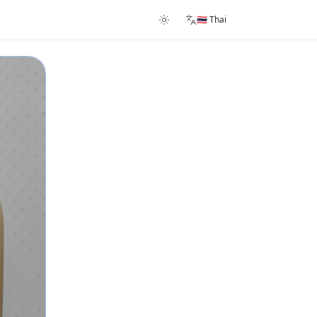
🇹🇭 Thai