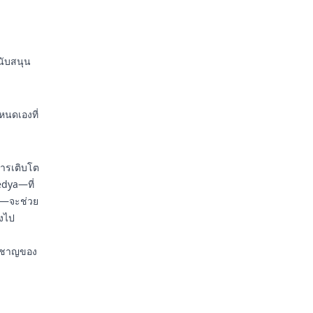
สนับสนุน
นดเองที่
งการเติบโต
edya—ที่
ิง—จะช่วย
ลงไป
่ยวชาญของ