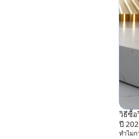
วิธีซื
ปี 20
ทำไมกา