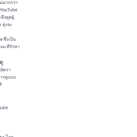
วมมากกว่า
้ YouTube
ึงดูดผู้
n สูงจะ
ูง
ซึ่งเป็น
ะที่รักษา
ดู
ีอัตรา
การดูแบบ
ิ
Tube
รา โดย