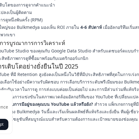
เติบโตของการดูจากคำแนะนำ
ปลงเป็นผู้ติดตาม
ารดูหนึ่งพันครั้ง (RPM)
วนใหญ่ของ Bulkmedya มองเห็น ROI ภายใน
4-6 สัปดาห์
เมื่ออัลกอริทึมเริ่ม
งพวกเขา
บการบูรณาการการวิเคราะห์
 YouTube Studio ของคุณกับ Google Data Studio สำหรับแดชบอร์ดแบบกำห
สิทธิภาพการดูที่ซื้อมาพร้อมกับเมตริกออร์แกนิก
ารเติบโตอย่างยั่งยืนในปี 2025
ube ที่มี Retention สูงยังคงเป็นหนึ่งในวิธีที่มีประสิทธิภาพที่สุดในการเร่
ื่อเลือกใช้อย่างมีความรับผิดชอบ การเลือกบริการระดับพรีเมียมของ Bulkm
คัญกับเวลาในการดู การส่งแบบค่อยเป็นค่อยไป และการมีส่วนร่วมที่แท้จร
เปรียบในการแข่งขันในสภาพแวดล้อมอัลกอริทึมของ YouTube ที่เปลี่ยนแป
ะยกระดับการมีอยู่ของคุณบน YouTube แล้วหรือยัง?
สำรวจ
แพ็กเกจการดูที่มี
ence
 สูง
ของ Bulkmedya วันนี้และเริ่มเห็นผลลัพธ์ที่แท้จริงและยั่งยืน ทีมผู้เชี
อกแบบโซลูชันที่สมบูรณ์แบบสำหรับความต้องการและเป้าหมายของช่องคุณ
pt