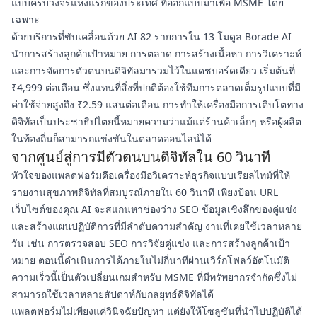
แบบครบวงจรแห่งแรกของประเทศ ที่ออกแบบมาเพื่อ MSME โดย
เฉพาะ
ด้วยบริการที่ขับเคลื่อนด้วย AI 82 รายการใน 13 โมดูล Borade AI
นำการสร้างลูกค้าเป้าหมาย การตลาด การสร้างเนื้อหา การวิเคราะห์
และการจัดการตัวตนบนดิจิทัลมารวมไว้ในแดชบอร์ดเดียว เริ่มต้นที่
₹4,999 ต่อเดือน ซึ่งแทนที่สิ่งที่ปกติต้องใช้ทีมการตลาดเต็มรูปแบบที่มี
ค่าใช้จ่ายสูงถึง ₹2.59 แสนต่อเดือน การทำให้เครื่องมือการเติบโตทาง
ดิจิทัลเป็นประชาธิปไตยนี้หมายความว่าแม้แต่ร้านค้าเล็กๆ หรือผู้ผลิต
ในท้องถิ่นก็สามารถแข่งขันในตลาดออนไลน์ได้
จากศูนย์สู่การมีตัวตนบนดิจิทัลใน 60 วินาที
หัวใจของแพลตฟอร์มคือเครื่องมือวิเคราะห์ธุรกิจแบบเรียลไทม์ที่ให้
รายงานสุขภาพดิจิทัลที่สมบูรณ์ภายใน 60 วินาที เพียงป้อน URL
เว็บไซต์ของคุณ AI จะสแกนหาช่องว่าง SEO ข้อมูลเชิงลึกของคู่แข่ง
และสร้างแผนปฏิบัติการที่มีลำดับความสำคัญ งานที่เคยใช้เวลาหลาย
วัน เช่น การตรวจสอบ SEO การวิจัยคู่แข่ง และการสร้างลูกค้าเป้า
หมาย ตอนนี้ดำเนินการได้ภายในไม่กี่นาทีผ่านเวิร์กโฟลว์อัตโนมัติ
ความเร็วนี้เป็นตัวเปลี่ยนเกมสำหรับ MSME ที่มีทรัพยากรจำกัดซึ่งไม่
สามารถใช้เวลาหลายสัปดาห์กับกลยุทธ์ดิจิทัลได้
แพลตฟอร์มไม่เพียงแค่วินิจฉัยปัญหา แต่ยังให้โซลูชันที่นำไปปฏิบัติได้