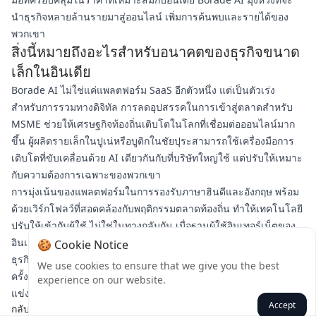
นำธุรกิจหลายล้านรายมาสู่ออนไลน์ เพิ่มการค้นพบและรายได้ของ
พวกเขา
สิ่งนี้หมายถึงอะไรสำหรับอนาคตของธุรกิจขนาด
เล็กในอินเดีย
Borade AI ไม่ใช่แค่แพลตฟอร์ม SaaS อีกตัวหนึ่ง แต่เป็นตัวเร่ง
สำหรับการรวมทางดิจิทัล การลดอุปสรรคในการเข้าสู่ตลาดสำหรับ
MSME ช่วยให้เศรษฐกิจท้องถิ่นเติบโตในโลกที่เชื่อมต่อออนไลน์มาก
ขึ้น ผู้ผลิตรายเล็กในปูเน่หรือบูติกในชัยปุระสามารถใช้เครื่องมือการ
เติบโตที่ขับเคลื่อนด้วย AI เดียวกันกับที่บริษัทใหญ่ใช้ แต่ปรับให้เหมาะ
กับความต้องการเฉพาะของพวกเขา
การมุ่งเน้นของแพลตฟอร์มในการรองรับภาษาฮินดีและอังกฤษ พร้อม
ด้วยเวิร์กโฟลว์ที่สอดคล้องกับพฤติกรรมตลาดท้องถิ่น ทำให้เทคโนโลยี
ปรับให้เข้ากับผู้ใช้ ไม่ใช่ในทางกลับกัน เมื่อฐานผู้ใช้อินเทอร์เน็ตของ
อินเดียเติบโตขึ้น เครื่องมืออย่าง Borade AI จะมีความจำเป็นสำหรับ
🍪 Cookie Notice
ธุรกิจขนาดเล็กในการคว้าส่วนแบ่งของเศรษฐกิจดิจิทัล การเปิดตัว
We use cookies to ensure that we give you the best
ครั้งนี้ถือเป็นก้าวสำคัญสู่อินเดียที่ MSME ทุกแห่งมีโอกาสที่จะเติบโต
experience on our website.
แข่งขัน และประสบความสำเร็จออนไลน์
Accept
กลับ