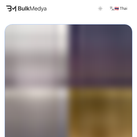
🇹🇭 Thai