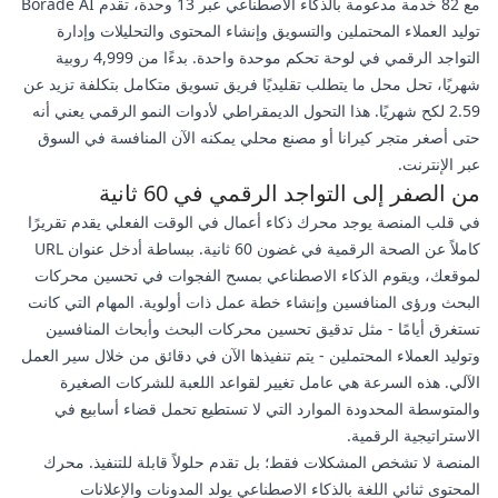
مع 82 خدمة مدعومة بالذكاء الاصطناعي عبر 13 وحدة، تقدم Borade AI
توليد العملاء المحتملين والتسويق وإنشاء المحتوى والتحليلات وإدارة
التواجد الرقمي في لوحة تحكم موحدة واحدة. بدءًا من 4,999 روبية
شهريًا، تحل محل ما يتطلب تقليديًا فريق تسويق متكامل بتكلفة تزيد عن
2.59 لكح شهريًا. هذا التحول الديمقراطي لأدوات النمو الرقمي يعني أنه
حتى أصغر متجر كيرانا أو مصنع محلي يمكنه الآن المنافسة في السوق
عبر الإنترنت.
من الصفر إلى التواجد الرقمي في 60 ثانية
في قلب المنصة يوجد محرك ذكاء أعمال في الوقت الفعلي يقدم تقريرًا
كاملاً عن الصحة الرقمية في غضون 60 ثانية. ببساطة أدخل عنوان URL
لموقعك، ويقوم الذكاء الاصطناعي بمسح الفجوات في تحسين محركات
البحث ورؤى المنافسين وإنشاء خطة عمل ذات أولوية. المهام التي كانت
تستغرق أيامًا - مثل تدقيق تحسين محركات البحث وأبحاث المنافسين
وتوليد العملاء المحتملين - يتم تنفيذها الآن في دقائق من خلال سير العمل
الآلي. هذه السرعة هي عامل تغيير لقواعد اللعبة للشركات الصغيرة
والمتوسطة المحدودة الموارد التي لا تستطيع تحمل قضاء أسابيع في
الاستراتيجية الرقمية.
المنصة لا تشخص المشكلات فقط؛ بل تقدم حلولاً قابلة للتنفيذ. محرك
المحتوى ثنائي اللغة بالذكاء الاصطناعي يولد المدونات والإعلانات