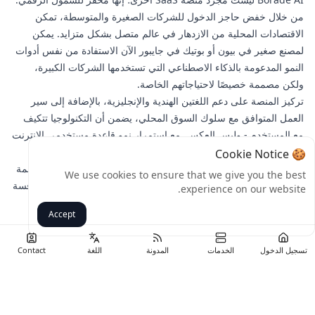
من خلال خفض حاجز الدخول للشركات الصغيرة والمتوسطة، تمكن
الاقتصادات المحلية من الازدهار في عالم متصل بشكل متزايد. يمكن
لمصنع صغير في بيون أو بوتيك في جايبور الآن الاستفادة من نفس أدوات
النمو المدعومة بالذكاء الاصطناعي التي تستخدمها الشركات الكبيرة،
ولكن مصممة خصيصًا لاحتياجاتهم الخاصة.
تركيز المنصة على دعم اللغتين الهندية والإنجليزية، بالإضافة إلى سير
العمل المتوافق مع سلوك السوق المحلي، يضمن أن التكنولوجيا تتكيف
مع المستخدم - وليس العكس. مع استمرار نمو قاعدة مستخدمي الإنترنت
في الهند، ستكون أدوات مثل Borade AI ضرورية للشركات الصغيرة
🍪 Cookie Notice
للحصول على حصتها من الاقتصاد الرقمي. يمثل هذا الإطلاق خطوة مهمة
We use cookies to ensure that we give you the best
نحو الهند حيث كل شركة صغيرة ومتوسطة لديها الفرصة للنمو والمنافسة
experience on our website.
والنجاح عبر الإنترنت.
Accept
رجوع
تسجيل الدخول
الخدمات
المدونة
اللغة
Contact