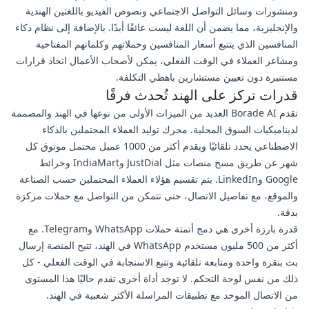
ومنشورات وسائل التواصل الاجتماعي ونصوص الفيديو باللغتين الهندية
والإنجليزية، مما يضمن أن اللغة ليست عائقًا أبدًا. بالإضافة إلى نظام ذكاء
المنافسين الذي يتتبع أسعار المنافسين وحملاتهم وكلماتهم المفتاحية
ومشاعر العملاء في الوقت الفعلي، يمكن لأصحاب الأعمال اتخاذ قرارات
مستنيرة دون تعيين مستشارين باهظي التكلفة.
قدرات تركز على الهند تُحدث فرقًا
تقدم Borade AI العديد من الميزات الأولى من نوعها في الهند والمصممة
لديناميكيات السوق المحلية. محرك توليد العملاء المحتملين بالذكاء
الاصطناعي يحدد تلقائيًا ويقدم أكثر من 1000 عميل محتمل موثوق كل
شهر عن طريق مسح منصات مثل JustDial وIndiaMart وخرائط
Google وLinkedIn. يتم تقسيم هؤلاء العملاء المحتملين حسب الصناعة
والموقع، مع تفاصيل الاتصال، حتى تتمكن من التواصل مع حملات مركزة
بدقة.
قدرة بارزة أخرى هي دمج أتمتة حملات WhatsApp وTelegram. مع
أكثر من 500 مليون مستخدم WhatsApp في الهند، تتيح المنصة إرسال
بث بنقرة واحدة ومتابعة تلقائية وتتبع الاستجابة في الوقت الفعلي - كل
ذلك من نفس لوحة التحكم. لا توجد أداة أخرى تقدم حاليًا هذا المستوى
من الاتصال الموحد مع تطبيقات المراسلة الأكثر شعبية في الهند.