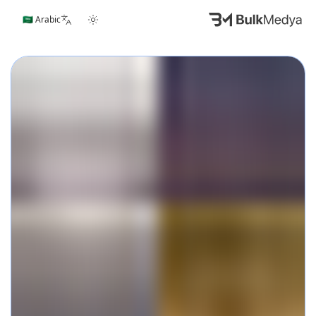
🇸🇦 Arabic