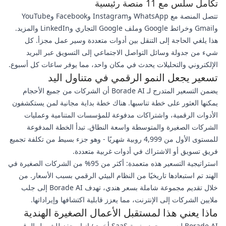
تكامل سلس مع 11 منصة رئيسية
تتصل المنصة مع WhatsApp وInstagram وFacebook وYouTube
وGmail وخرائط Google وملف Google التجاري وLinkedIn والمزيد.
هذا يلغي الحاجة إلى التنقل بين أدوات متعددة وسير عمل مجزأ. كل
شيء من جدولة وسائل التواصل الاجتماعي إلى التسويق عبر البريد
الإلكتروني والتحليلات يحدث في مكان واحد، مما يوفر ساعات كل أسبوع.
تسعير يجعل النمو الرقمي في متناول اليد
يضمن التسعير المتدرج لـ Borade AI أن الشركات من جميع الأحجام
يمكنها العثور على خطة تناسبها. هناك خطة بداية مجانية لمن يستكشفون
الأدوات الرقمية، واشتراكات مدفوعة للمؤسسات المتنامية وعمليات
الشركات الصغيرة والمتوسطة واسعة النطاق. تبدأ الخطة المدفوعة
للمستوى الأول من 4,999 روبية شهريًا - وهو جزء بسيط من تكلفة تجميع
فريق تسويق أو الاشتراك في أدوات غربية متعددة.
استراتيجية التسعير هذه متعمدة: أكثر من 95% من الشركات الصغيرة في
الهند تم استبعادها تاريخيًا من النظام البيئي الرقمي بسبب الأسعار. من
خلال تقديم مجموعة شاملة بسعر هندي، تهدف Borade AI إلى جلب
ملايين الشركات إلى الإنترنت، مما يعزز قابلية اكتشافها وإيراداتها.
ماذا يعني هذا لمستقبل الأعمال الصغيرة الهندية
Borade AI ليست مجرد منصة SaaS أخرى؛ إنها محفز للشمول الرقمي.