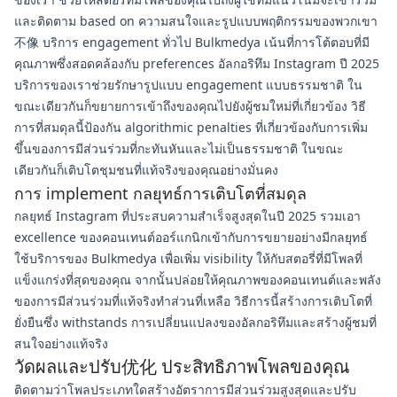
และติดตาม based on ความสนใจและรูปแบบพฤติกรรมของพวกเขา
不像 บริการ engagement ทั่วไป Bulkmedya เน้นที่การโต้ตอบที่มี
คุณภาพซึ่งสอดคล้องกับ preferences อัลกอริทึม Instagram ปี 2025
บริการของเราช่วยรักษารูปแบบ engagement แบบธรรมชาติ ใน
ขณะเดียวกันก็ขยายการเข้าถึงของคุณไปยังผู้ชมใหม่ที่เกี่ยวข้อง วิธี
การที่สมดุลนี้ป้องกัน algorithmic penalties ที่เกี่ยวข้องกับการเพิ่ม
ขึ้นของการมีส่วนร่วมที่กะทันหันและไม่เป็นธรรมชาติ ในขณะ
เดียวกันก็เติบโตชุมชนที่แท้จริงของคุณอย่างมั่นคง
การ implement กลยุทธ์การเติบโตที่สมดุล
กลยุทธ์ Instagram ที่ประสบความสำเร็จสูงสุดในปี 2025 รวมเอา
excellence ของคอนเทนต์ออร์แกนิกเข้ากับการขยายอย่างมีกลยุทธ์
ใช้บริการของ Bulkmedya เพื่อเพิ่ม visibility ให้กับสตอรี่ที่มีโพลที่
แข็งแกร่งที่สุดของคุณ จากนั้นปล่อยให้คุณภาพของคอนเทนต์และพลัง
ของการมีส่วนร่วมที่แท้จริงทำส่วนที่เหลือ วิธีการนี้สร้างการเติบโตที่
ยั่งยืนซึ่ง withstands การเปลี่ยนแปลงของอัลกอริทึมและสร้างผู้ชมที่
สนใจอย่างแท้จริง
วัดผลและปรับ优化 ประสิทธิภาพโพลของคุณ
ติดตามว่าโพลประเภทใดสร้างอัตราการมีส่วนร่วมสูงสุดและปรับ