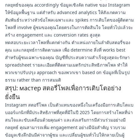
กลยุทธ์ของคุณ accordingly ข้อมูลเชิงลัด native ของ Instagram
ให้ข้อมูลพื้นฐาน แต่สำหรับ advanced analytics ให้สังเกตความ
สัมพันธ์ระหว่างหัวข้อโพลเฉพาะและ spikes การเติบโตของผู้ติดตาม
โพลที่ involve ผู้ชมของคุณโดยตรงในการตัดสินใจ โดยทั่วไปแล้วจะ
สร้าง engagement และ conversion rates สูงสุด
ทดสอบระยะเวลาโพลที่แตกต่างกัน ตำแหน่งภายในลำดับสตอรี่ของ
คุณ และกลยุทธ์การติดตามผล เพื่อ determine สิ่งที่ works best
สำหรับผู้ชมเฉพาะของคุณ บัญชีที่ประสบความสำเร็จสูงสุดจะรักษา
spreadsheet รายละเอียดที่ติดตามเมตริกประสิทธิภาพโพล ทำให้
พวกเขาปรับปรุง approach ของพวกเขา based on ข้อมูลที่เป็นรูป
ธรรม rather than การสมมติ
สรุป: мастер สตอรี่โพลเพื่อการเติบโตอย่าง
ยั่งยืน
Instagram สตอรี่โพล เป็นตัวแทนของหนึ่งในเครื่องมือการเติบโตแบ
บออร์แกนิกที่มีประสิทธิภาพที่สุดที่มีในปี 2025 โดยการสร้างโพลที่น่า
สนใจและขับเคลื่อนด้วยคุณค่า และส่งเสริมการมีส่วนร่วมอย่างมี
กลยุทธ์ คุณสามารถเพิ่ม engagement อย่างมีนัยสำคัญ รวบรวม
ข้อมูลเชิงลึกอันมีค่าจากผู้ชม และเปลี่ยนผู้ชมทั่วไปให้กลายเป็นผู้