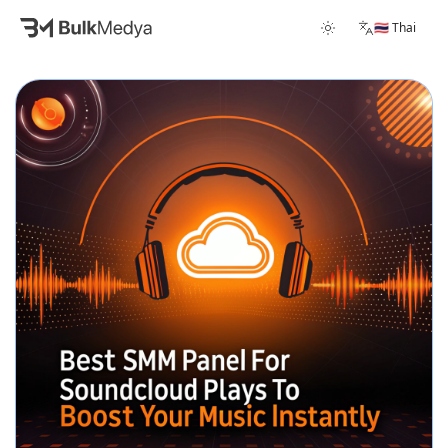
🇹🇭 Thai