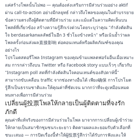
แค่สร้างโพลนั้นไม่พอ — คุณต้องส่งเสริมการมีส่วนร่วมอย่าง aktif
ผ่าน call-to-action อย่างมีกลยุทธ์ กล่าวถึงโพลของคุณในคำบรรยาย
ข้อความตรงถึงผู้ติดตามที่มีส่วนร่วม และแม้แต่ในความคิดเห็นบน
โพสต์ที่เกี่ยวข้อง สร้างความรู้สึกเร่งด่วนโดยระบุว่าคุณ "กำลังตัดสิน
ใจ berdasarkanผลลัพธ์ในอีก 3 ชั่วโมงข้างหน้า" หรือเน้นย้ำว่าผล
โพลครั้งก่อนส่งผล直接影响 ต่อคอนเทนต์หรือผลิตภัณฑ์ของคุณ
อย่างไร
โปรโมตสตอรี่โพล Instagram ของคุณข้ามแพลตฟอร์มอื่นเมื่อเหมาะ
สม การกล่าวถึงบน Twitter หรือ Facebook story แบบเร็วๆ เกี่ยวกับ
"Instagram poll สดที่กำลังตัดสินใจคอนเทนต์ของสัปดาห์นี้"
สามารถขับเคลื่อน traffic จากช่องทางอื่นได้ เพียง确保 การโปรโมต
รู้สึกเป็นธรรมชาติและให้คุณค่าที่ชัดเจน มากกว่าที่จะดูเหมือนหมด
หนทางเพื่อการมีส่วนร่วม
เปลี่ยนผู้投票โพลให้กลายเป็นผู้ติดตามที่จงรัก
ภักดี
คุณค่าที่แท้จริงของการมีส่วนร่วมในโพล มาจากการเปลี่ยนผู้เข้าร่วม
ให้กลายเป็นสมาชิกชุมชนระยะยาว ติดตามผลและยอมรับตัวเลือกที่
ชนะเสมอ — การปิดเรื่องนี้ทำให้ผู้投票รู้สึกว่าได้รับการฟังและให้