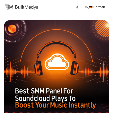
🇩🇪 German