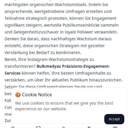
mächtigsten organischen Wachstumstools. Indem Sie
ansprechende, wertgetriebene Umfragen erstellen und
Teilnahme strategisch promoten, können Sie Engagement
signifikant steigern, wertvolle Publikumseinblicke sammeln
und Gelegenheitszuschauer in loyale Follower verwandeln.
Denken Sie daran, dass nachhaltiges Wachstum daraus
entsteht, diese organischen Strategien mit gezielter
Verstärkung bei Bedarf zu kombinieren.
Bereit, Ihre Instagram-Wachstumsstrategie zu
transformieren?
Bulkmedyas Präzisions-Engagement-
Services
können helfen, Ihre besten Umfrageinhalte zu
verstärken, um über Ihr aktuelles Publikum hinauszureichen.
Setzen Sie diese Umfragestrategien heute um und
beobachten Sie, wie Ihre Engagement-Metriken – und
🍪 Cookie Notice
Follower-Zahlen – organisch steigen, während Sie eine
We use cookies to ensure that we give you the best
Community aufbauen, die echt in Ihren Content-Erfolg
experience on our website.
investiert ist.
Accept
Zurück