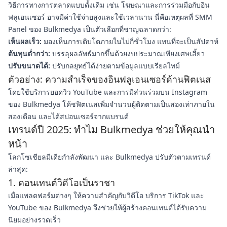
วิธีการทางการตลาดแบบดั้งเดิม เช่น โฆษณาและการร่วมมือกับอิน
ฟลูเอนเซอร์ อาจมีค่าใช้จ่ายสูงและใช้เวลานาน นี่คือเหตุผลที่ SMM
Panel ของ Bulkmedya เป็นตัวเลือกที่ชาญฉลาดกว่า:
เห็นผลเร็ว:
มองเห็นการเติบโตภายในไม่กี่ชั่วโมง แทนที่จะเป็นสัปดาห์
ต้นทุนต่ำกว่า:
บรรลุผลลัพธ์มากขึ้นด้วยงบประมาณเพียงเศษเสี้ยว
ปรับขนาดได้:
ปรับกลยุทธ์ได้ง่ายตามข้อมูลแบบเรียลไทม์
ตัวอย่าง: ความสำเร็จของอินฟลูเอนเซอร์ด้านฟิตเนส
โดยใช้บริการยอดวิว YouTube และการมีส่วนร่วมบน Instagram
ของ Bulkmedya โค้ชฟิตเนสเพิ่มจำนวนผู้ติดตามเป็นสองเท่าภายใน
สองเดือน และได้สปอนเซอร์จากแบรนด์
เทรนด์ปี 2025: ทำไม Bulkmedya ช่วยให้คุณนำ
หน้า
โลกโซเชียลมีเดียกำลังพัฒนา และ Bulkmedya ปรับตัวตามเทรนด์
ล่าสุด:
1. คอนเทนต์วิดีโอเป็นราชา
เมื่อแพลตฟอร์มต่างๆ ให้ความสำคัญกับวิดีโอ บริการ TikTok และ
YouTube ของ Bulkmedya จึงช่วยให้ผู้สร้างคอนเทนต์ได้รับความ
นิยมอย่างรวดเร็ว