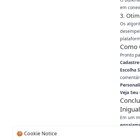
em conexõ
3. Oti
Os algor
desempen
plataform
Como 
Pronto pa
Cadastre-
Escolha S
comentár
Personal
Veja Seu
Conclu
Inigua
Em um mu
engajame
criador d
🍪 Cookie Notice
nas redes