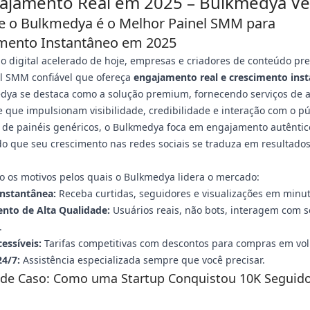
ajamento Real em 2025 – Bulkmedya V
e o Bulkmedya é o Melhor Painel SMM para
mento Instantâneo em 2025
o digital acelerado de hoje, empresas e criadores de conteúdo pr
l SMM confiável que ofereça
engajamento real e crescimento ins
dya se destaca como a solução premium, fornecendo serviços de a
 que impulsionam visibilidade, credibilidade e interação com o pú
 de painéis genéricos, o Bulkmedya foca em engajamento autêntic
o que seu crescimento nas redes sociais se traduza em resultado
.
o os motivos pelos quais o Bulkmedya lidera o mercado:
Instantânea:
Receba curtidas, seguidores e visualizações em minut
nto de Alta Qualidade:
Usuários reais, não bots, interagem com 
.
essíveis:
Tarifas competitivas com descontos para compras em vo
24/7:
Assistência especializada sempre que você precisar.
 de Caso: Como uma Startup Conquistou 10K Seguid