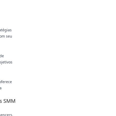
atégias
com seu
 de
bjetivos
oferece
a
éis SMM
uencers,