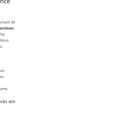
ence
ecisam de
tantâneo
.
lta
blico.
o,
s
os.
seu
lume.
ores em