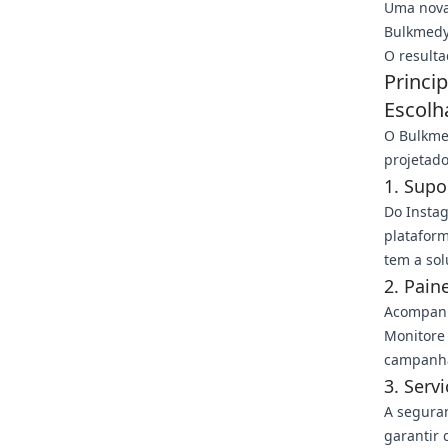
Uma nova
Bulkmedy
O result
Princi
Escolh
O Bulkme
projetado
1. Supo
Do Instag
plataform
tem a sol
2. Pain
Acompanh
Monitore
campanha
3. Serv
A seguran
garantir 