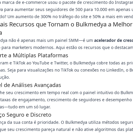
 marca de e-commerce usou o pacote de crescimento do Instagr
a para aumentar seus seguidores de 500 para 10.000 em apenas
ado? Um aumento de 300% no tráfego do site e 50% a mais em vend
pais Recursos que Tornam o Bulkmedya a Melhor
a
dya não é apenas mais um painel SMM—é um
acelerador de cre
 para marketers modernos. Aqui estão os recursos que o destacam
rte a Múltiplas Plataformas
ram e TikTok ao YouTube e Twitter, o Bulkmedya cobre todas as pri
as. Seja para visualizações no TikTok ou conexões no LinkedIn, o 
ução.
el de Análises Avançadas
e seu crescimento em tempo real com o painel intuitivo do Bulkm
 taxas de engajamento, crescimento de seguidores e desempenho
s—tudo em um só lugar.
iço Seguro e Discreto
ça da sua conta é prioridade. O Bulkmedya utiliza métodos segur
que seu crescimento pareça natural e não ative algoritmos das pla