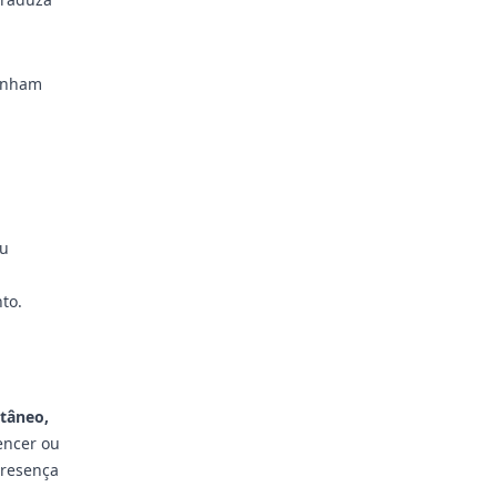
tenham
ou
to.
tâneo,
encer ou
presença