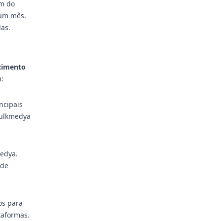
am do
 um mês.
as.
scimento
:
ncipais
Bulkmedya
edya.
 de
os para
taformas.