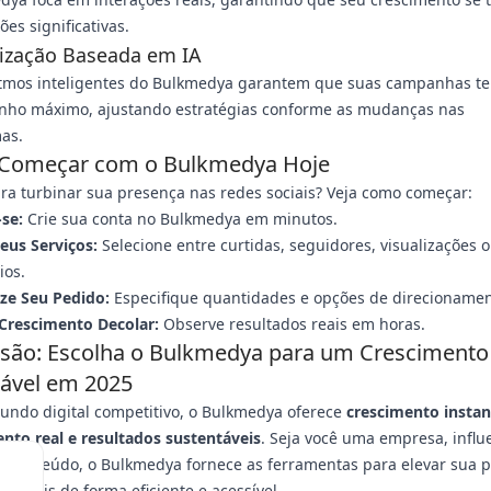
es significativas.
mização Baseada em IA
itmos inteligentes do Bulkmedya garantem que suas campanhas 
ho máximo, ajustando estratégias conforme as mudanças nas
as.
Começar com o Bulkmedya Hoje
ra turbinar sua presença nas redes sociais? Veja como começar:
se:
Crie sua conta no Bulkmedya em minutos.
eus Serviços:
Selecione entre curtidas, seguidores, visualizações 
ios.
ize Seu Pedido:
Especifique quantidades e opções de direcionamen
 Crescimento Decolar:
Observe resultados reais em horas.
são: Escolha o Bulkmedya para um Crescimento
lável em 2025
ndo digital competitivo, o Bulkmedya oferece
crescimento instan
nto real e resultados sustentáveis
. Seja você uma empresa, influ
e conteúdo, o Bulkmedya fornece as ferramentas para elevar sua 
 sociais de forma eficiente e acessível.