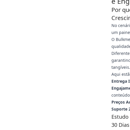
e Eng
Por qu
Cresci
No cenári
um paine
O Bulkme
qualidade
Diferente
garantind
tangíveis
Aqui estã
Entrega 
Engajame
conteúdo
Preços Ac
Suporte 
Estudo
30 Dias