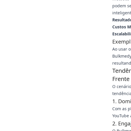
podem ser
inteligen
Resultad
Custos M
Escalabil
Exemplo
Ao usar 
Bulkmedy
resultand
Tendên
Frente
O cenário
tendência
1. Dom
Com as pl
YouTube 
2. Enga
O Bulkmed