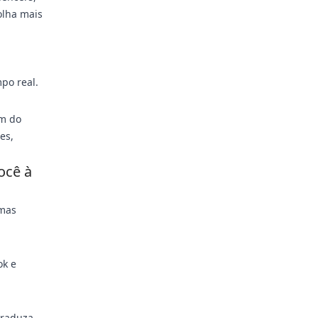
olha mais
po real.
am do
es,
ocê à
imas
ok e
traduza