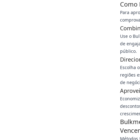
Como M
Para apro
comprova
Combin
Use o Bu
de engaj
público.
Direcio
Escolha o
regiões e
de negóci
Aprove
Economiz
descontos
crescimen
Bulkme
Vence
Métodos t