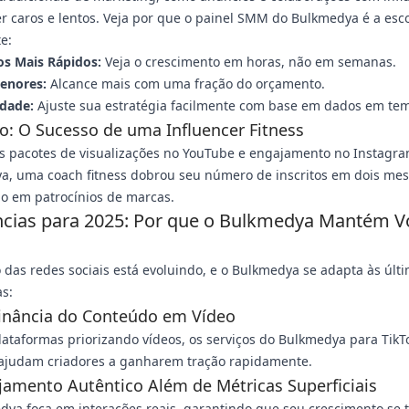
 caros e lentos. Veja por que o painel SMM do Bulkmedya é a esc
te:
os Mais Rápidos:
Veja o crescimento em horas, não em semanas.
enores:
Alcance mais com uma fração do orçamento.
idade:
Ajuste sua estratégia facilmente com base em dados em tem
: O Sucesso de uma Influencer Fitness
os pacotes de visualizações no YouTube e engajamento no Instagr
a, uma coach fitness dobrou seu número de inscritos em dois mes
o em patrocínios de marcas.
cias para 2025: Por que o Bulkmedya Mantém V
 das redes sociais está evoluindo, e o Bulkmedya se adapta às últ
s:
inância do Conteúdo em Vídeo
ataformas priorizando vídeos, os serviços do Bulkmedya para TikT
ajudam criadores a ganharem tração rapidamente.
jamento Autêntico Além de Métricas Superficiais
ya foca em interações reais, garantindo que seu crescimento se 