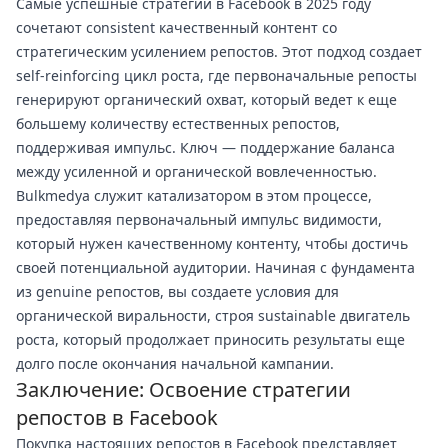
Самые успешные стратегии в Facebook в 2025 году
сочетают consistent качественный контент со
стратегическим усилением репостов. Этот подход создает
self-reinforcing цикл роста, где первоначальные репосты
генерируют органический охват, который ведет к еще
большему количеству естественных репостов,
поддерживая импульс. Ключ — поддержание баланса
между усиленной и органической вовлеченностью.
Bulkmedya служит катализатором в этом процессе,
предоставляя первоначальный импульс видимости,
который нужен качественному контенту, чтобы достичь
своей потенциальной аудитории. Начиная с фундамента
из genuine репостов, вы создаете условия для
органической виральности, строя sustainable двигатель
роста, который продолжает приносить результаты еще
долго после окончания начальной кампании.
Заключение: Освоение стратегии
репостов в Facebook
Покупка настоящих репостов в Facebook представляет