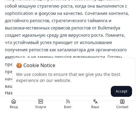
собой мощную стратегию роста, когда она выполняется с
sophistication и фокусом на качество. Сочетание контента,
достойного репостов, стратегического тайминга и
высококачественных сервисов репостов от Bulkmedya
создает идеальную среду для вирусного роста. Помните,
что устойчивый успех приходит от использования
получения репостов как катализатора для органического
импульса, а не замены genuine вовлеченности. Готовы
преобразовать ваше присутствие в Facebook? Исследуйте
🍪 Cookie Notice
премиум-сервисы репостов от Bulkmedya сегодня и
We use cookies to ensure that we give you the best
начните строить вирусный рост, который заслуживает
experience on our website.
ваш контент.
Accept
Назад
Вход
Услуги
Блог
Язык
Contact