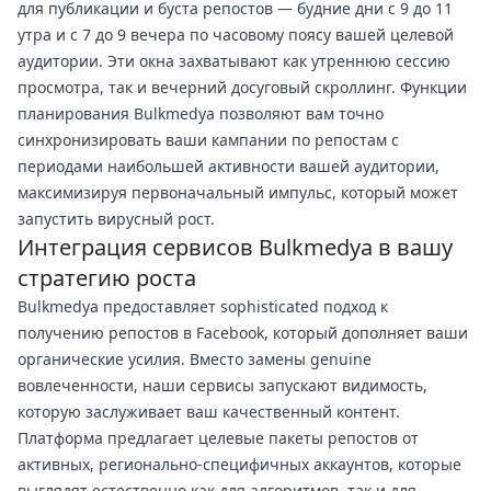
для публикации и буста репостов — будние дни с 9 до 11
утра и с 7 до 9 вечера по часовому поясу вашей целевой
аудитории. Эти окна захватывают как утреннюю сессию
просмотра, так и вечерний досуговый скроллинг. Функции
планирования Bulkmedya позволяют вам точно
синхронизировать ваши кампании по репостам с
периодами наибольшей активности вашей аудитории,
максимизируя первоначальный импульс, который может
запустить вирусный рост.
Интеграция сервисов Bulkmedya в вашу
стратегию роста
Bulkmedya предоставляет sophisticated подход к
получению репостов в Facebook, который дополняет ваши
органические усилия. Вместо замены genuine
вовлеченности, наши сервисы запускают видимость,
которую заслуживает ваш качественный контент.
Платформа предлагает целевые пакеты репостов от
активных, регионально-специфичных аккаунтов, которые
выглядят естественно как для алгоритмов, так и для