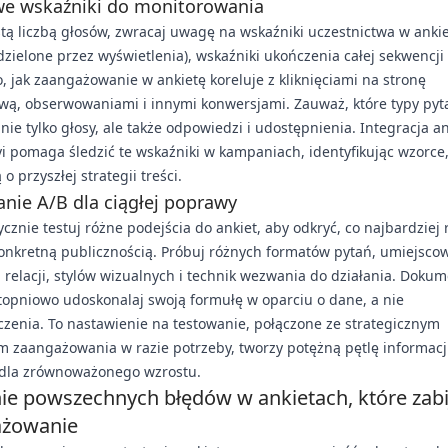
we wskaźniki do monitorowania
tą liczbą głosów, zwracaj uwagę na wskaźniki uczestnictwa w anki
dzielone przez wyświetlenia), wskaźniki ukończenia całej sekwencji 
o, jak zaangażowanie w ankietę koreluje z kliknięciami na stronę
wą, obserwowaniami i innymi konwersjami. Zauważ, które typy pyt
nie tylko głosy, ale także odpowiedzi i udostępnienia. Integracja an
 pomaga śledzić te wskaźniki w kampaniach, identyfikując wzorce,
o przyszłej strategii treści.
nie A/B dla ciągłej poprawy
cznie testuj różne podejścia do ankiet, aby odkryć, co najbardziej
onkretną publicznością. Próbuj różnych formatów pytań, umiejsco
 relacji, stylów wizualnych i technik wezwania do działania. Dokum
stopniowo udoskonalaj swoją formułę w oparciu o dane, a nie
zenia. To nastawienie na testowanie, połączone ze strategicznym
 zaangażowania w razie potrzeby, tworzy potężną pętlę informacj
 dla zrównoważonego wzrostu.
ie powszechnych błędów w ankietach, które zabi
ażowanie