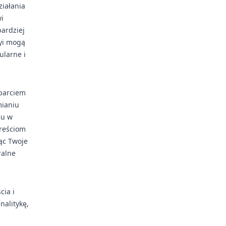
ziałania
i
ardziej
yi mogą
ularne i
sparciem
ianiu
iu w
treściom
ąc Twoje
ralne
cia i
alitykę,