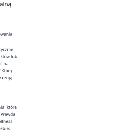
alną
owania.
tycznie
uktów lub
yć na
"Którą
y czują
ia, które
 "Prawda
llness
ebie: