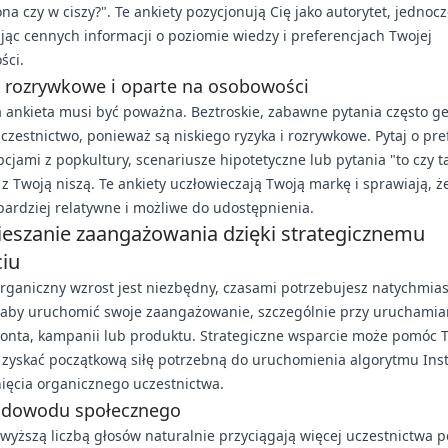
a czy w ciszy?". Te ankiety pozycjonują Cię jako autorytet, jednoc
jąc cennych informacji o poziomie wiedzy i preferencjach Twojej
ści.
 rozrywkowe i oparte na osobowości
 ankieta musi być poważna. Beztroskie, zabawne pytania często g
czestnictwo, ponieważ są niskiego ryzyka i rozrywkowe. Pytaj o pre
cjami z popkultury, scenariusze hipotetyczne lub pytania "to czy 
z Twoją niszą. Te ankiety uczłowieczają Twoją markę i sprawiają, ż
 bardziej relatywne i możliwe do udostępnienia.
ieszanie zaangażowania dzięki strategicznemu
iu
organiczny wzrost jest niezbędny, czasami potrzebujesz natychmi
 aby uruchomić swoje zaangażowanie, szczególnie przy uruchamia
onta, kampanii lub produktu. Strategiczne wsparcie może pomóc
 zyskać początkową siłę potrzebną do uruchomienia algorytmu Ins
ięcia organicznego uczestnictwa.
 dowodu społecznego
 wyższą liczbą głosów naturalnie przyciągają więcej uczestnictwa 