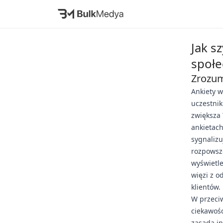
Jak s
społe
Zrozum
Ankiety w
uczestnik
zwiększa
ankietach
sygnalizu
rozpowsze
wyświetle
więzi z o
klientów.
W przeciw
ciekawośc
zasada in