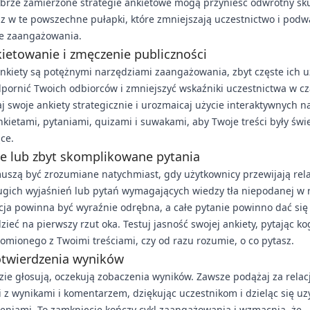
rze zamierzone strategie ankietowe mogą przynieść odwrotny skut
 w te powszechne pułapki, które zmniejszają uczestnictwo i podw
le zaangażowania.
ietowanie i zmęczenie publiczności
nkiety są potężnymi narzędziami zaangażowania, zbyt częste ich 
ornić Twoich odbiorców i zmniejszyć wskaźniki uczestnictwa w cz
j swoje ankiety strategicznie i urozmaicaj użycie interaktywnych n
kietami, pytaniami, quizami i suwakami, aby Twoje treści były świe
ce.
e lub zbyt skomplikowane pytania
uszą być zrozumiane natychmiast, gdy użytkownicy przewijają rela
ugich wyjaśnień lub pytań wymagających wiedzy tła niepodanej w re
ja powinna być wyraźnie odrębna, a całe pytanie powinno dać się
ieć na pierwszy rzut oka. Testuj jasność swojej ankiety, pytając ko
omionego z Twoimi treściami, czy od razu rozumie, o co pytasz.
otwierdzenia wyników
zie głosują, oczekują zobaczenia wyników. Zawsze podążaj za relac
 z wynikami i komentarzem, dziękując uczestnikom i dzieląc się u
eniami. To zamknięcie kończy cykl zaangażowania i wzmacnia, że