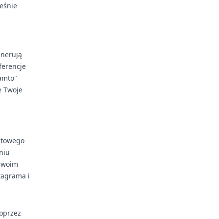
ześnie
enerują
ferencje
tamto"
e Twoje
astowego
niu
 Twoim
tagrama i
poprzez