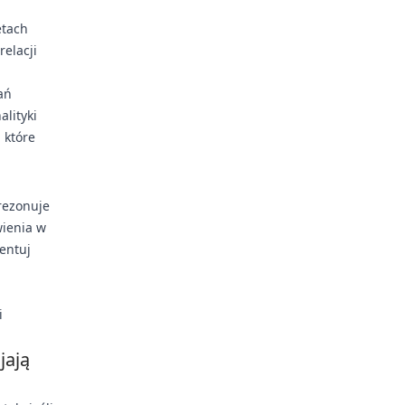
etach
relacji
ań
alityki
 które
 rezonuje
wienia w
entuj
i
jają