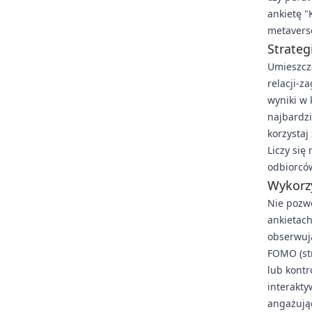
ankietę "
metavers
Strateg
Umieszcza
relacji-z
wyniki w 
najbardzi
korzystaj
Liczy się
odbiorców
Wykorz
Nie pozwó
ankietac
obserwuj
FOMO (str
lub kontr
interakty
angażując