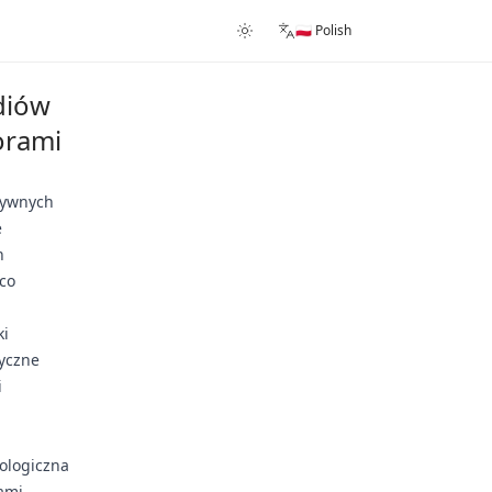
🇵🇱 Polish
diów
orami
tywnych
e
h
 co
ki
tyczne
i
hologiczna
iami