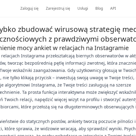
Zaloguj się
Zarejestruj się
Usługi
Blog
API
zybko zbudować wirusową strategię me
cznościowych z prawdziwymi obserwat
ienie mocy ankiet w relacjach na Instagramie
 relacjach Instagrama przekształcają biernych obserwatorów w ak
ów, tworząc bezpośrednią pętlę informacji zwrotnej, która znaczni
 Twoje wskaźniki zaangażowania. Gdy użytkownicy głosują w Twoic
, nie tylko klikają przycisk – inwestują swoją uwagę w Twoje treści,
je algorytmowi Instagrama, że Twoje treści zasługują na szersze
chnienie. Ta prosta funkcja interaktywna może zwiększyć wskaźni
ń Twoich relacji, napędzić więcej wizyt na profilu i stworzyć auten
dbiorcami, które przełożą się na długoterminowych obserwujących 
ieństwie do statycznych postów, ankiety tworzą poczucie pilności i
i, które sprawia, że widzowie wracają, aby sprawdzić wyniki. Psyc
westycji oznacza, że osoby wchodzące w interakcję z Twoimi treśc