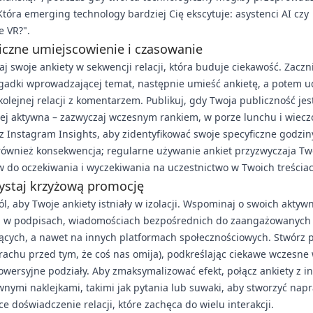
Która emerging technology bardziej Cię ekscytuje: asystenci AI czy
e VR?".
iczne umiejscowienie i czasowanie
j swoje ankiety w sekwencji relacji, która buduje ciekawość. Zaczn
agadki wprowadzającej temat, następnie umieść ankietę, a potem u
kolejnej relacji z komentarzem. Publikuj, gdy Twoja publiczność jes
ej aktywna – zazwyczaj wczesnym rankiem, w porze lunchu i wiecz
 z Instagram Insights, aby zidentyfikować swoje specyficzne godzin
 również konsekwencja; regularne używanie ankiet przyzwyczaja Tw
 do oczekiwania i wyczekiwania na uczestnictwo w Twoich treściac
ystaj krzyżową promocję
l, aby Twoje ankiety istniały w izolacji. Wspominaj o swoich aktyw
h w podpisach, wiadomościach bezpośrednich do zaangażowanych
ących, a nawet na innych platformach społecznościowych. Stwórz 
achu przed tym, że coś nas omija), podkreślając ciekawe wczesne 
owersyjne podziały. Aby zmaksymalizować efekt, połącz ankiety z i
wnymi naklejkami, takimi jak pytania lub suwaki, aby stworzyć na
e doświadczenie relacji, które zachęca do wielu interakcji.