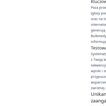
Kluczo
Poza pros
(głosy po
oraz na t
interneto
generują 
Bulkmedyi
informują 
Testowa
Systematy
z Twoją k
sekwencji
wyniki i 
przypuszc
wsparciem
zwrotnej
Unikan
zaang