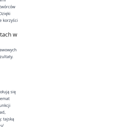
i twórców
Dzięki
 korzyści
etach w
stawowych
ultaty.
ołują się
 temat
unkcji
ad,
: tajską
ić