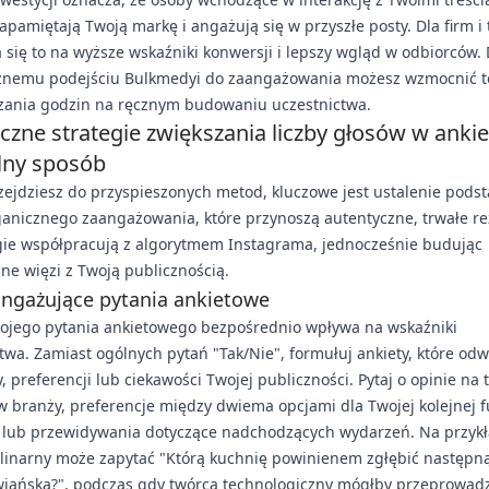
zapamiętają Twoją markę i angażują się w przyszłe posty. Dla firm 
 się to na wyższe wskaźniki konwersji i lepszy wgląd w odbiorców. 
cznemu podejściu Bulkmedyi do zaangażowania możesz wzmocnić te
zania godzin na ręcznym budowaniu uczestnictwa.
czne strategie zwiększania liczby głosów w anki
lny sposób
zejdziesz do przyspieszonych metod, kluczowe jest ustalenie pod
ganicznego zaangażowania, które przynoszą autentyczne, trwałe rez
egie współpracują z algorytmem Instagrama, jednocześnie budując
ne więzi z Twoją publicznością.
angażujące pytania ankietowe
wojego pytania ankietowego bezpośrednio wpływa na wskaźniki
twa. Zamiast ogólnych pytań "Tak/Nie", formułuj ankiety, które odw
, preferencji lub ciekawości Twojej publiczności. Pytaj o opinie na
 branży, preferencje między dwiema opcjami dla Twojej kolejnej f
 lub przewidywania dotyczące nadchodzących wydarzeń. Na przykł
linarny może zapytać "Którą kuchnię powinienem zgłębić następną
wiańską?", podczas gdy twórca technologiczny mógłby przeprowadz