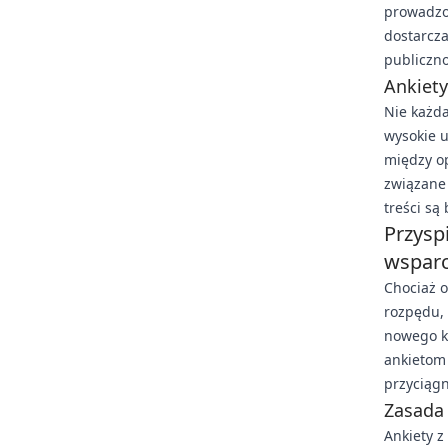
prowadzon
dostarcza
publiczno
Ankiety
Nie każda
wysokie u
między op
związane 
treści są
Przysp
wsparc
Chociaż 
rozpędu,
nowego k
ankietom
przyciągn
Zasada
Ankiety z