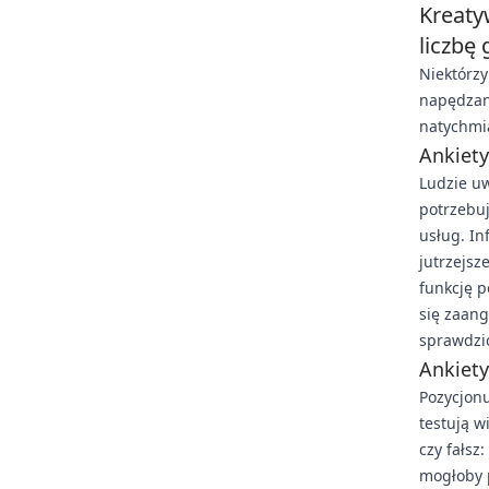
Kreaty
liczbę
Niektórz
napędzan
natychmi
Ankiety
Ludzie uw
potrzebuj
usług. In
jutrzejsz
funkcję p
się zaan
sprawdzić
Ankiety
Pozycjonu
testują w
czy fałsz
mogłoby p