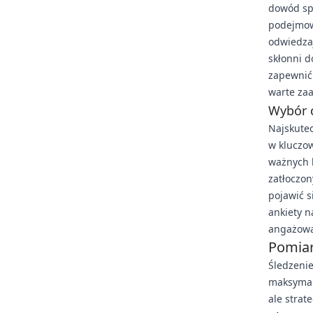
dowód spo
podejmow
odwiedzaj
skłonni 
zapewnić 
warte za
Wybór 
Najskutec
w kluczo
ważnych 
zatłoczo
pojawić s
ankiety n
angażowa
Pomiar
Śledzenie
maksymal
ale strat