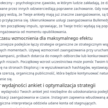
łeczny – psychologiczne zjawisko, w którym ludzie zakładają, że d
ane przez innych odzwierciedlają poprawne zachowanie. Gdy now
ący widzą, że Twoje ankiety mają już znaczne zaangażowanie, są b
do przyłączenia się. Ukierunkowane usługi zaangażowania Bulkmed
ten początkowy impuls, sprawiając, że Twoje treści wydają się pop
angażowania od momentu opublikowania.
czasu wzmocnienia dla maksymalnego efektu
zniejsze podejście łączy strategie organiczne ze strategicznym w
wych momentach. Używaj wzmocnień zaangażowania przy urucham
kampanii, próbach dotarcia do nowych odbiorców lub konkurowan
nych niszach. Początkowy wzrost uczestnictwa może pomóc Twoim 
ię na stronach Eksploruj i w wyszukiwaniach hashtagów, wystawiaj
a szerszą, organiczną publiczność, która będzie kontynuować natu
nie się.
 wydajności ankiet i optymalizacja strategii
 wydajności Twoich ankiet jest niezbędne do udoskonalania podejś
izacji zaangażowania w czasie. Instagram zapewnia wbudowaną an
egiczna interpretacja oddziela udane konta od stagnujących.