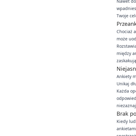
Nawet dob
wpadniesz
Twoje ce
Przeank
Chociaż a
może uodp
Rozstawia
między an
zaskakują
Niejasn
Ankiety m
Unikaj dł
Każda opc
odpowiedz
niezaznaj
Brak p
Kiedy lud
ankietami
spostrzeż