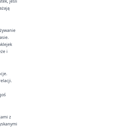
ek, jeśli
ażają
używanie
asie.
aklejek
że i
cje.
lacji.
goś
jami z
zyskanymi