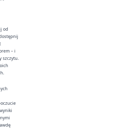
ij od
dostępnij
t
orem – i
y szczytu.
oich
h.
nych
poczucie
wyniki
nnymi
prawdę