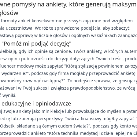
wne pomysły na ankiety, które generują maksym
 głosów
y formaty ankiet konsekwentnie przewyższają inne pod względem
ia uczestnictwa. Wdróż te sprawdzone podejścia, aby zobaczyć
astową poprawę w liczbie głosów i ogólnych wskaźnikach zaangaż
 "Pomóż mi podjąć decyzję"
ielbiają, gdy ich opinie są cenione. Twórz ankiety, w których auten
esz opinii publiczności do decyzji dotyczących Twoich treści, prod
fluencer modowy może zapytać "Którą stylizację powinienem założ
e wydarzenie?", podczas gdy firma mogłaby przeprowadzić ankietę 
owinniśmy rozwinąć następną?". To podejście sprawia, że głosując
gażowani w Twój sukces i zwiększa prawdopodobieństwo, że wrócą
 wyniki.
 edukacyjne i opiniodawcze
j swoje ankiety jako mini-lekcje lub prowokujące do myślenia pytan
iedzę lub zbierają perspektywy. Twórca finansowy mógłby zapytać
: Odsetki składane są ósmym cudem świata?", podczas gdy konto we
rzeprowadzić ankietę "Która technika medytacji działa lepiej na Ci