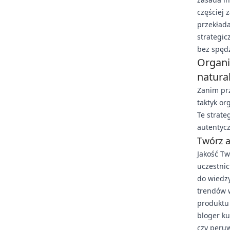
częściej 
przekłada
strategi
bez spęd
Organi
natura
Zanim pr
taktyk or
Te strat
autentycz
Twórz 
Jakość T
uczestnic
do wiedzy
trendów w
produktu
bloger ku
czy peru