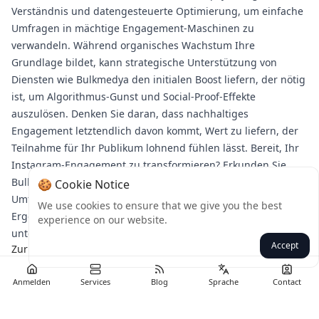
Verständnis und datengesteuerte Optimierung, um einfache
Umfragen in mächtige Engagement-Maschinen zu
verwandeln. Während organisches Wachstum Ihre
Grundlage bildet, kann strategische Unterstützung von
Diensten wie Bulkmedya den initialen Boost liefern, der nötig
ist, um Algorithmus-Gunst und Social-Proof-Effekte
auszulösen. Denken Sie daran, dass nachhaltiges
Engagement letztendlich davon kommt, Wert zu liefern, der
Teilnahme für Ihr Publikum lohnend fühlen lässt. Bereit, Ihr
Instagram-Engagement zu transformieren? Erkunden Sie
Bulkmedyas maßgeschneiderte Lösungen, um Ihre
🍪 Cookie Notice
Umfragestrategie zu verstärken und bedeutungsvolle
We use cookies to ensure that we give you the best
Ergebnisse zu treiben, die Ihre breiteren Geschäftsziele
experience on our website.
unterstützen.
Accept
Zurück
Anmelden
Services
Blog
Sprache
Contact