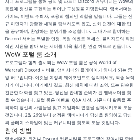
서더 프로그램을 통해 공식 및 파트너 Discord 커뮤니티는 WoW의
동료애 정신을 구현하는 뛰어난 구성원을 지명합니다. 앰버서더는
가이드, 이벤트 주최자, 포용의 챔피언 역할을 맡습니다. 그들은 신
규 이민자가 광활한 세계를 탐색하도록 돕고, 신화 던전에 대한 팁
을 공유하며, 환영하는 분위기를 조성합니다. 그 대가로 참여하는
Discord 서버는 특별한 인정, 독점 이벤트 액세스, 블리자드의 직접
적인 지원을 받아 모든 서버를 더욱 활기찬 연결 허브로 만듭니다.
WoW 포털 룸 소개
프로그램과 함께 출시되는 WoW 포털 룸은 공식 World of
Warcraft Discord 서버로, 앰버서더와 플레이어가 하나가 되는 중
앙 허브입니다. 이것을 여정의 웨이포인트로 생각하세요, 최종 목적
지가 아닙니다. 여기에서 길드, 최신 패치에 대한 조언, 또는 단순한
친근한 대화를 찾고 있든, 당신을 안내할 준비가 된 앰버서더를 찾
을 수 있습니다. 포털 룸은 이벤트, Q&A 세션, 커뮤니티 활동을 주
최하여 당신의 사람들을 찾고 게임과의 연결을 심화시키도록 도울
것입니다. 2월 26일부터 선정된 앰버서더가 당신을 환영하고 당신
의 플레이 스타일에 맞는 커뮤니티를 찾도록 도울 것입니다.
참여 방법
앰버서더가 되거나 Discord 커뮤니티를 프로그램에 참여시킬 준비