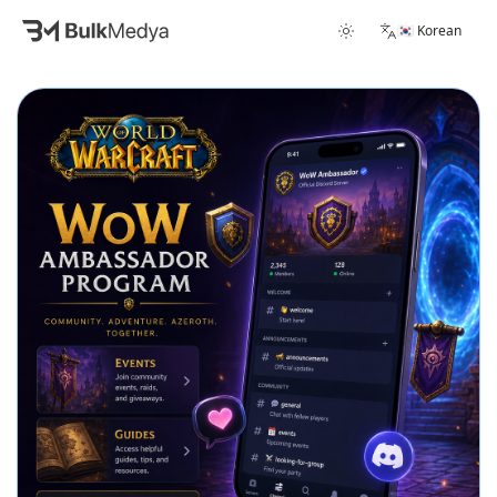
🇰🇷 Korean