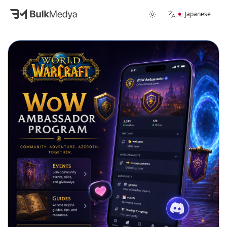
🇯🇵 Japanese