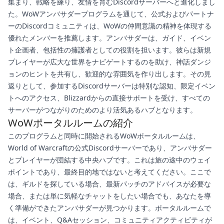
集まり、戦略を練り、友情を育むDiscordサーバーへと進化しまし
た。WoWアンバサダープログラムを通じて、公式およびパートナ
ーのDiscordコミュニティは、WoWの仲間意識の精神を体現する
優れたメンバーを推薦します。アンバサダーは、ガイド、イベン
ト企画者、包括性の擁護者としての役割を担います。彼らは新規
プレイヤーが広大な世界をナビゲートするのを助け、神話ダンジ
ョンのヒントを共有し、歓迎的な雰囲気を作り出します。その見
返りとして、参加するDiscordサーバーは特別な認知、限定イベン
トへのアクセス、Blizzardからの直接サポートを受け、すべての
サーバーがつながりのためのより活気あるハブとなります。
WoWポータルルームの紹介
このプログラムと同時に開始されるWoWポータルルームは、
World of Warcraftの公式Discordサーバーであり、アンバサダー
とプレイヤーが団結する中央ハブです。これは旅の途中のウェイ
ポイントであり、最終目的地ではないと考えてください。ここで
は、ギルドを探している場合、最新パッチのアドバイスが必要な
場合、または単に気軽なチャットをしたい場合でも、あなたを導
く準備ができたアンバサダーが見つかります。ポータルルームで
は、イベント、Q&Aセッション、コミュニティアクティビティが