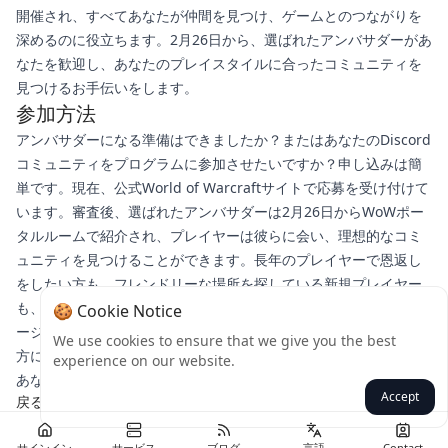
開催され、すべてあなたが仲間を見つけ、ゲームとのつながりを
深めるのに役立ちます。2月26日から、選ばれたアンバサダーがあ
なたを歓迎し、あなたのプレイスタイルに合ったコミュニティを
見つけるお手伝いをします。
参加方法
アンバサダーになる準備はできましたか？またはあなたのDiscord
コミュニティをプログラムに参加させたいですか？申し込みは簡
単です。現在、公式World of Warcraftサイトで応募を受け付けて
います。審査後、選ばれたアンバサダーは2月26日からWoWポー
タルルームで紹介され、プレイヤーは彼らに会い、理想的なコミ
ュニティを見つけることができます。長年のプレイヤーで恩返し
をしたい方も、フレンドリーな場所を探している新規プレイヤー
も、WoWアンバサダープログラムはより深いコミュニティエンゲ
🍪 Cookie Notice
ージメントへの扉を開きます。最新情報やさらに多くのつながり
We use cookies to ensure that we give you the best
方については、公式サイトをチェックしてください。Azerothでの
experience on our website.
あなたの冒険は、もっと社交的になります。
Accept
戻る
サインイン
サービス
ブログ
言語
Contact