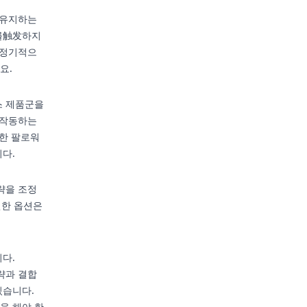
 유지하는
기를触发하지
 정기적으
요.
스 제품군을
 작동하는
매한 팔로워
다.
략을 조정
연한 옵션은
다.
략과 결합
있습니다.
을 해야 한