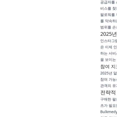
공급자를 
비스를 찾
팔로워를 
를 약속하
범위를 손
2025
인스타그램
은 이제 
하는 서비
을 보이는
참여 지
2025년
참여 가능
관객의 유
전략적
구매한 팔
츠가 필요
Bulkm