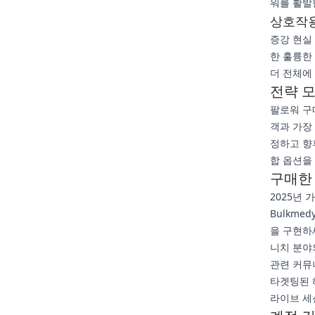
워를 활발
상호작용
증강 현실
한 훌륭한
더 전체에
전략 
팔로워 구
객과 가장
정하고 향
합 옵션을
구매한
2025년
Bulkm
을 구현하
니치 분야
관련 커뮤
타겟팅된 
라이브 세