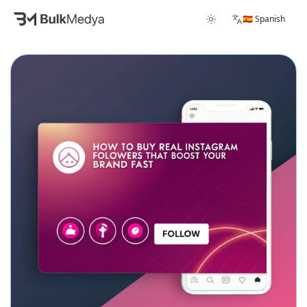
🇪🇸 Spanish