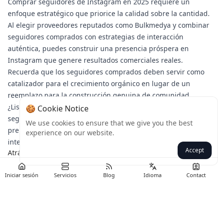
Comprar seguidores de Instagram en 2025 requiere un
enfoque estratégico que priorice la calidad sobre la cantidad.
Al elegir proveedores reputados como Bulkmedya y combinar
seguidores comprados con estrategias de interacción
auténtica, puedes construir una presencia próspera en
Instagram que genere resultados comerciales reales.
Recuerda que los seguidores comprados deben servir como
catalizador para el crecimiento orgánico en lugar de un
reemplazo para la construcción genuina de comunidad.
¿Listo para impulsar tu presencia en Instagram con
🍪 Cookie Notice
seguidores que realmente interactúan? Explora los servicios
We use cookies to ensure that we give you the best
premium de Bulkmedya hoy y comienza a construir la
experience on our website.
interacción auténtica que tu marca merece.
Accept
Atrás
Iniciar sesión
Servicios
Blog
Idioma
Contact