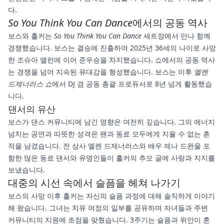
다.
So You Think You Can Dance
에서의 공동 역사
보스와 홀커는
So You Think You Can Dance
세트장에서 만나 함께
경쟁했습니다. 보스는 결승에 진출하여 2025년 36세의 나이로 사망
한 조슈아 앨런에 이어 준우승을 차지했습니다. 쇼에서의 공동 역사
는 경쟁을 넘어 지속된 유대감을 형성했습니다. 보스는 이후
엘렌
드제너러스 쇼
에서 DJ 겸 공동 총괄 프로듀서로 8년 넘게 활동했습
니다.
댄서의 유산
보스가 댄스 커뮤니티에 남긴 영향은 여전히 깊습니다. 그의 에너지
넘치는 공연과 따뜻한 성격은 팬과 동료 모두에게 지울 수 없는 흔
적을 남겼습니다. 전 상사 엘렌 드제너러스와 배우 제나 드완을 포
함한 많은 동료 댄서와 유명인들이 홀커의 추모 글에 사랑과 지지를
보냈습니다.
대중의 시선 속에서 슬픔을 헤쳐 나가기
보스의 사망 이후 홀커는 자신의 슬픔 과정에 대해 솔직하게 이야기
해 왔습니다. 그녀는 치유 여정의 일부를 공유하며 자녀들과 주변
커뮤니티의 지원에 초점을 맞췄습니다. 3주기는 슬픔과 위안이 혼