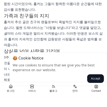
합된 시간이었으며, 홀커는 그들이 함께한 아름다운 순간들에 대한
감사를 표현했습니다.
가족과 친구들의 지지
홀커의 추모 글은 친구와 팬들로부터 폭발적인 지지를 불러일으켰
습니다. 엘렌 드제너러스는 "사랑을 보냅니다"라고 댓글을 달았고,
셀마
의 스타 게일은 멀리서 지켜봤습니다. 이러한 반응은 보스의 삶
과 홀커의 지속적인 강인함에 감동받은 사람들의 폭넓은 범위를 보
여줍니다.
상실을 넘어 사랑을 기리며
3주기가 지나면서 홀커의 말은 사랑이 상실 속에서도 변형된다는
🍪 Cookie Notice
것을 상기시킵니다. 그녀의 추모는 트위치의 기억뿐만 아니라 그들
We use cookies to ensure that we give you the best
이 나눈 유대의 지속적인 힘을 기립니다. 슬픔에 빠진 이들에게 그
experience on our website.
녀의 메시지는 감사와 추억을 통해 평화를 찾는 길을 제시합니다.
Accept
뒤로
로그인
서비스
블로그
언어
Contact