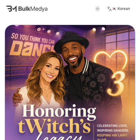
🇰🇷 Korean