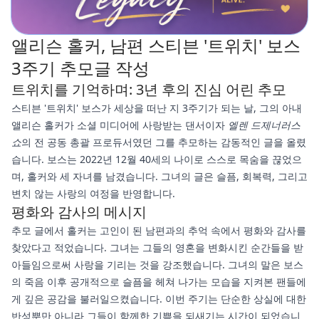
앨리슨 홀커, 남편 스티븐 '트위치' 보스
3주기 추모글 작성
트위치를 기억하며: 3년 후의 진심 어린 추모
스티븐 '트위치' 보스가 세상을 떠난 지 3주기가 되는 날, 그의 아내
앨리슨 홀커가 소셜 미디어에 사랑받는 댄서이자
엘렌 드제너러스
쇼
의 전 공동 총괄 프로듀서였던 그를 추모하는 감동적인 글을 올렸
습니다. 보스는 2022년 12월 40세의 나이로 스스로 목숨을 끊었으
며, 홀커와 세 자녀를 남겼습니다. 그녀의 글은 슬픔, 회복력, 그리고
변치 않는 사랑의 여정을 반영합니다.
평화와 감사의 메시지
추모 글에서 홀커는 고인이 된 남편과의 추억 속에서 평화와 감사를
찾았다고 적었습니다. 그녀는 그들의 영혼을 변화시킨 순간들을 받
아들임으로써 사랑을 기리는 것을 강조했습니다. 그녀의 말은 보스
의 죽음 이후 공개적으로 슬픔을 헤쳐 나가는 모습을 지켜본 팬들에
게 깊은 공감을 불러일으켰습니다. 이번 주기는 단순한 상실에 대한
반성뿐만 아니라 그들이 함께한 기쁨을 되새기는 시간이 되었습니