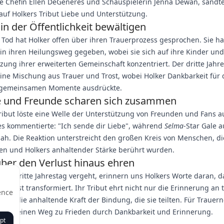
e Chefin Ellen DeGeneres und Schauspielerin Jenna Dewan, sandte
auf Holkers Tribut Liebe und Unterstützung.
in der Öffentlichkeit bewältigen
' Tod hat Holker offen über ihren Trauerprozess gesprochen. Sie ha
 in ihren Heilungsweg gegeben, wobei sie sich auf ihre Kinder und
zung ihrer erweiterten Gemeinschaft konzentriert. Der dritte Jahr
ine Mischung aus Trauer und Trost, wobei Holker Dankbarkeit für 
gemeinsamen Momente ausdrückte.
e und Freunde scharen sich zusammen
ribut löste eine Welle der Unterstützung von Freunden und Fans au
s kommentierte: "Ich sende dir Liebe", während
Selma
-Star Gale a
ah. Die Reaktion unterstreicht den großen Kreis von Menschen, di
ben und Holkers anhaltender Stärke berührt wurden.
über den Verlust hinaus ehren
er dritte Jahrestag vergeht, erinnern uns Holkers Worte daran, d
 Verlust transformiert. Ihr Tribut ehrt nicht nur die Erinnerung an 
ence
uch die anhaltende Kraft der Bindung, die sie teilten. Für Trauern
chaft einen Weg zu Frieden durch Dankbarkeit und Erinnerung.
pt