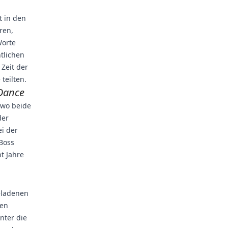
t in den
ren,
Worte
ntlichen
 Zeit der
teilten.
 Dance
wo beide
der
ei der
Boss
ht Jahre
geladenen
den
nter die