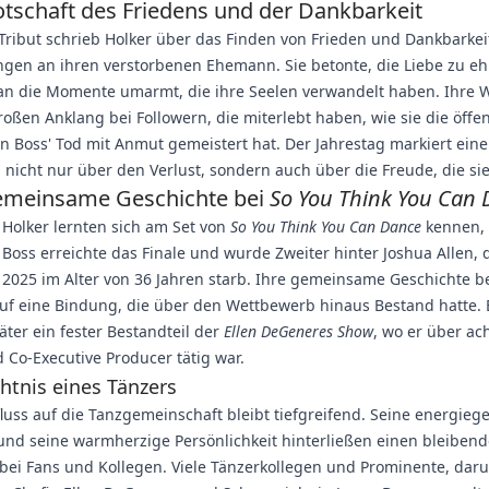
otschaft des Friedens und der Dankbarkeit
Tribut schrieb Holker über das Finden von Frieden und Dankbarkei
gen an ihren verstorbenen Ehemann. Sie betonte, die Liebe zu eh
n die Momente umarmt, die ihre Seelen verwandelt haben. Ihre 
oßen Anklang bei Followern, die miterlebt haben, wie sie die öffe
n Boss' Tod mit Anmut gemeistert hat. Der Jahrestag markiert eine
, nicht nur über den Verlust, sondern auch über die Freude, die sie 
emeinsame Geschichte bei
So You Think You Can
Holker lernten sich am Set von
So You Think You Can Dance
kennen, 
 Boss erreichte das Finale und wurde Zweiter hinter Joshua Allen, 
 2025 im Alter von 36 Jahren starb. Ihre gemeinsame Geschichte b
uf eine Bindung, die über den Wettbewerb hinaus Bestand hatte. 
ter ein fester Bestandteil der
Ellen DeGeneres Show
, wo er über ac
d Co-Executive Producer tätig war.
tnis eines Tänzers
fluss auf die Tanzgemeinschaft bleibt tiefgreifend. Seine energie
 und seine warmherzige Persönlichkeit hinterließen einen bleiben
bei Fans und Kollegen. Viele Tänzerkollegen und Prominente, daru