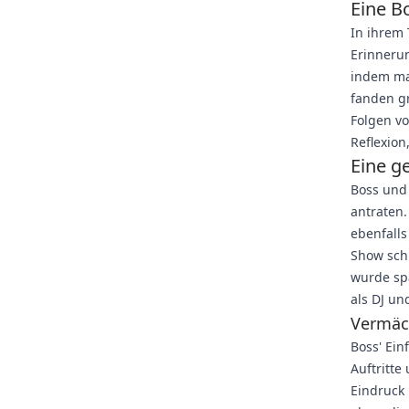
Eine B
In ihrem 
Erinnerun
indem ma
fanden gr
Folgen vo
Reflexion
Eine g
Boss und 
antraten.
ebenfalls
Show sch
wurde spä
als DJ un
Vermäch
Boss' Ein
Auftritte
Eindruck 