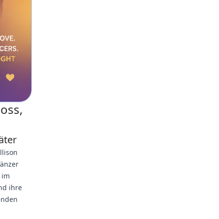
Boss,
äter
llison
Tänzer
b im
nd ihre
tenden