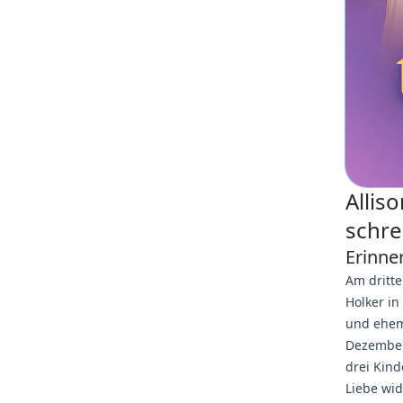
Allis
schre
Erinner
Am dritte
Holker i
und ehem
Dezember 
drei Kind
Liebe wid