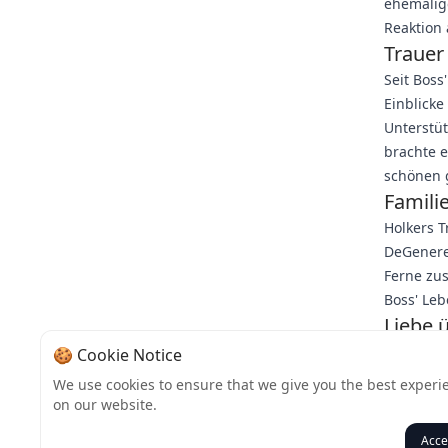
ehemalig
Reaktion 
Trauer 
Seit Boss
Einblicke
Unterstüt
brachte e
schönen 
Famili
Holkers T
DeGenere
Ferne zus
Boss' Le
Liebe 
Während d
🍪 Cookie Notice
selbst im
We use cookies to ensure that we give you the best experi
sondern a
on our website.
ihre Bots
Acce
Zurück