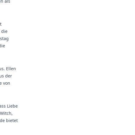
n als
t
 die
estag
die
s. Ellen
us der
e von
ass Liebe
tWitch,
de bietet