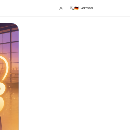
🇩🇪 German