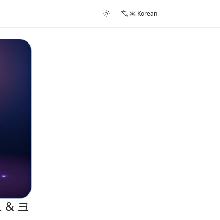
🇰🇷 Korean
 & 크