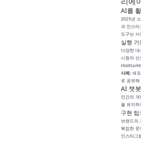
리에
AI를 
2025년
과 인스타
도구는 사
실행 가
다양한 대상
시청자 선
Hootsu
사례:
세포
로 공유해
AI 챗
인간의 개
을 유지하
구현 팁:
브랜드의 
복잡한 문
인스타그램