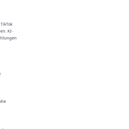
 TikTok
en. KI-
ehlungen
e
die