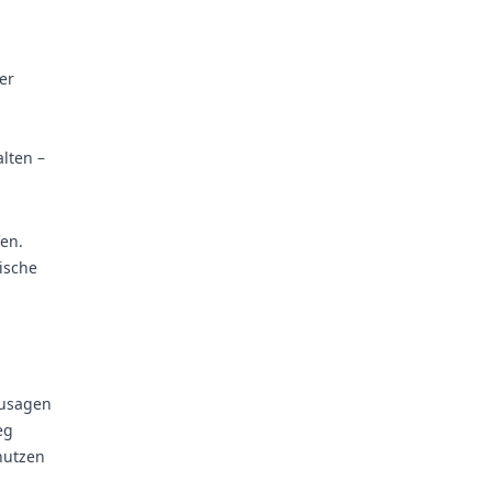
er
alten –
fen.
ische
zusagen
eg
nutzen