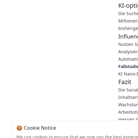
KI-opt
Die Suche
Millionen
bisherige
Influen
Nutzen S
Analysier
Automatis
Fallstudi
KI Nano-I
Fazit
Die Socia
Inhaltse
Wachstum
Arbeitsst
messen Si
Media-Wac
🍪 Cookie Notice
Handlung
We use cookies to ensure that we give you the best experi