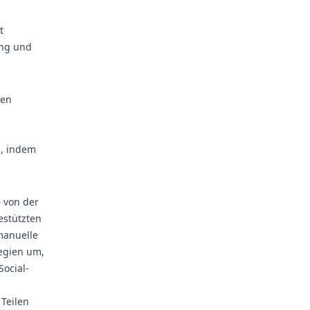
t
ung und
ren
, indem
– von der
estützten
manuelle
tegien um,
Social-
Teilen