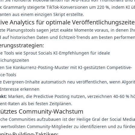
e:
Grammarly steigerte TikTok-Konversionen um 220 %, indem KI ü
anten aus einem einzigen Skript erstellte.
tive Analytics für optimale Veröffentlichungszeit
zte Planungstools sagen jetzt exakte Momente voraus, in denen Ih
 auf historischen Daten und Echtzeit-Trends am besten performen
rungsstrategien:
e Tools wie Sprout Socials KI-Empfehlungen für ideale
lichungszeiten
en Sie Konkurrenz-Posting-Muster mit KI-gestützten Competitive-
nce-Tools
e Evergreen-Inhalte automatisch neu veröffentlichen, wenn Algor
 Interesse erkennen
kt:
Marken, die Predictive Posting nutzen, verzeichnen 40-60 % h
t-Raten als bei festen Zeitplänen.
tütztes Community-Wachstum
che Communities aufzubauen ist der Heilige Gral der Social Media
re wertvollsten Community-Mitglieder zu identifizieren und zu förde
ity-Building-Taktiken: