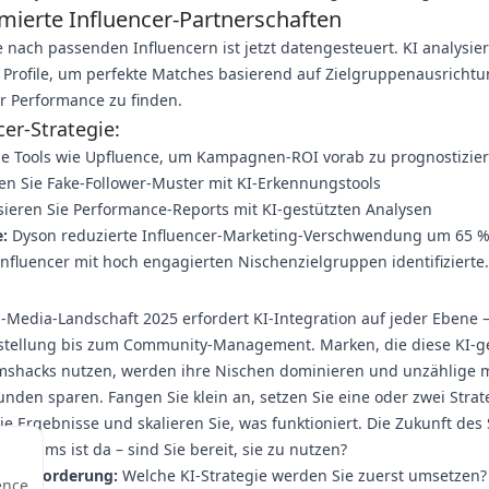
imierte Influencer-Partnerschaften
 nach passenden Influencern ist jetzt datengesteuert. KI analysier
 Profile, um perfekte Matches basierend auf Zielgruppenausricht
r Performance zu finden.
cer-Strategie:
ie Tools wie Upfluence, um Kampagnen-ROI vorab zu prognostizie
en Sie Fake-Follower-Muster mit KI-Erkennungstools
ieren Sie Performance-Reports mit KI-gestützten Analysen
e:
Dyson reduzierte Influencer-Marketing-Verschwendung um 65 %
nfluencer mit hoch engagierten Nischenzielgruppen identifizierte.
l-Media-Landschaft 2025 erfordert KI-Integration auf jeder Ebene 
rstellung bis zum Community-Management. Marken, die diese KI-g
shacks nutzen, werden ihre Nischen dominieren und unzählige 
unden sparen. Fangen Sie klein an, setzen Sie eine oder zwei Stra
e Ergebnisse und skalieren Sie, was funktioniert. Die Zukunft des 
hstums ist da – sind Sie bereit, sie zu nutzen?
saufforderung:
Welche KI-Strategie werden Sie zuerst umsetzen? 
ence