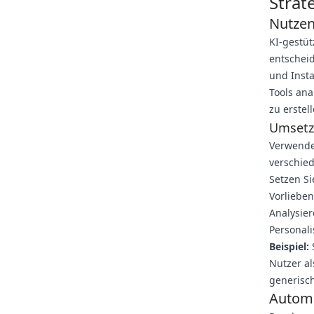
Strat
Nutzen 
KI-gestüt
entschei
und Insta
Tools an
zu erstell
Umsetzb
Verwende
verschie
Setzen Si
Vorliebe
Analysier
Personali
Beispiel:
Nutzer al
generisch
Automa