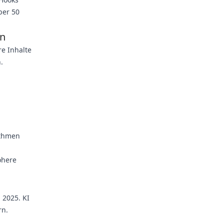
ber 50
en
re Inhalte
.
ithmen
öhere
 2025. KI
rn.