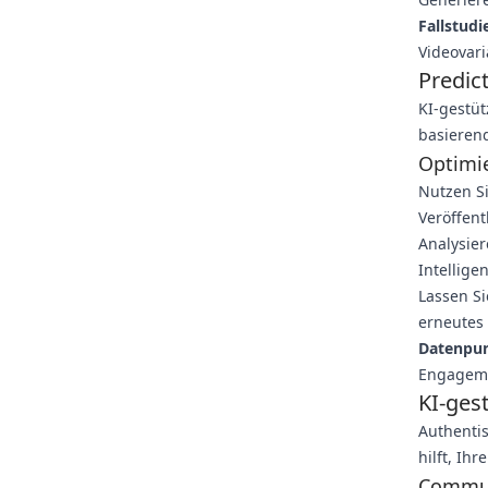
Fallstudi
Videovari
Predic
KI-gestüt
basierend
Optimie
Nutzen Si
Veröffent
Analysier
Intellige
Lassen Si
erneutes
Datenpun
Engagemen
KI-ges
Authentis
hilft, Ih
Commun