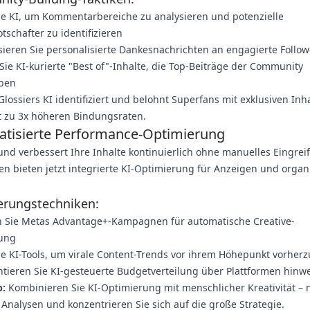
ie KI, um Kommentarbereiche zu analysieren und potenzielle
schafter zu identifizieren
ieren Sie personalisierte Dankesnachrichten an engagierte Follow
 Sie KI-kurierte "Best of"-Inhalte, die Top-Beiträge der Community
ben
lossiers KI identifiziert und belohnt Superfans mit exklusiven Inh
t zu 3x höheren Bindungsraten.
tisierte Performance-Optimierung
 und verbessert Ihre Inhalte kontinuierlich ohne manuelles Eingrei
en bieten jetzt integrierte KI-Optimierung für Anzeigen und organ
erungstechniken:
en Sie Metas Advantage+-Kampagnen für automatische Creative-
ung
e KI-Tools, um virale Content-Trends vor ihrem Höhepunkt vorher
tieren Sie KI-gesteuerte Budgetverteilung über Plattformen hinw
p:
Kombinieren Sie KI-Optimierung mit menschlicher Kreativität – 
r Analysen und konzentrieren Sie sich auf die große Strategie.