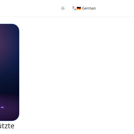
🇩🇪 German
ützte