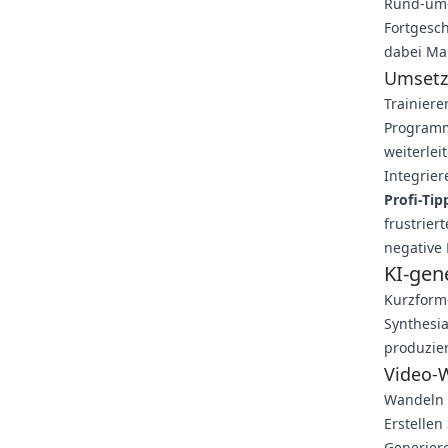
Rund-um-
Fortgesc
dabei Ma
Umsetz
Trainiere
Programm
weiterlei
Integrie
Profi-Tip
frustrier
negative 
KI-gen
Kurzform-
Synthesia
produzie
Video-
Wandeln 
Erstellen
Generier