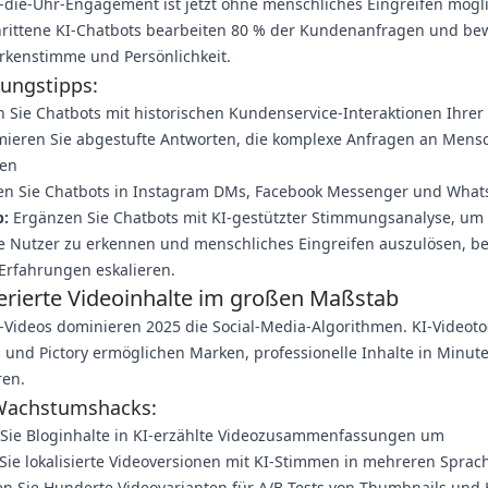
die-Uhr-Engagement ist jetzt ohne menschliches Eingreifen mögli
hrittene KI-Chatbots bearbeiten 80 % der Kundenanfragen und b
rkenstimme und Persönlichkeit.
ungstipps:
n Sie Chatbots mit historischen Kundenservice-Interaktionen Ihre
ieren Sie abgestufte Antworten, die komplexe Anfragen an Mens
ten
ren Sie Chatbots in Instagram DMs, Facebook Messenger und Wha
p:
Ergänzen Sie Chatbots mit KI-gestützter Stimmungsanalyse, um
te Nutzer zu erkennen und menschliches Eingreifen auszulösen, b
Erfahrungen eskalieren.
erierte Videoinhalte im großen Maßstab
Videos dominieren 2025 die Social-Media-Algorithmen. KI-Videoto
 und Pictory ermöglichen Marken, professionelle Inhalte in Minut
ren.
Wachstumshacks:
Sie Bloginhalte in KI-erzählte Videozusammenfassungen um
 Sie lokalisierte Videoversionen mit KI-Stimmen in mehreren Sprac
en Sie Hunderte Videovarianten für A/B-Tests von Thumbnails und