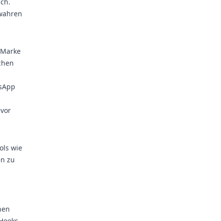
ch.
ewahren
r Marke
chen
tsApp
evor
ols wie
en zu
hen
 Hooks