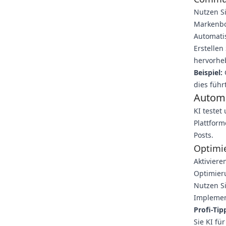
Nutzen S
Markenbot
Automatis
Erstellen
hervorhe
Beispiel:
G
dies führ
Automa
KI testet
Plattform
Posts.
Optimi
Aktivier
Optimier
Nutzen Si
Implemen
Profi-Tip
Sie KI fü