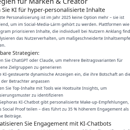
egien für Marken & Creator
Sie KI für hyper-personalisierte Inhalte
zte Personalisierung ist im Jahr 2025 keine Option mehr – sie ist
dend, um im Social-Media-Lärm gehört zu werden. Plattformen wie
gram priorisieren Inhalte, die individuell bei Nutzern Anklang find
alysieren das Nutzerverhalten, um maßgeschneiderte Inhaltsempf
en.
are Strategien:
n Sie ChatGPT oder Claude, um mehrere Beitragsvarianten für
dene Zielgruppen zu generieren
e KI-gesteuerte dynamische Anzeigen ein, die ihre Botschaft an di
n der Betrachter anpassen
en Sie Top-Inhalte mit Tools wie Hootsuite Insights, um
sierungsmuster zu identifizieren
Sephoras KI-Chatbot gibt personalisierte Make-up-Empfehlungen, 
s Social Proof teilen – dies führt zu 35 % höherem Engagement als
e Beiträge.
tisieren Sie Engagement mit KI-Chatbots