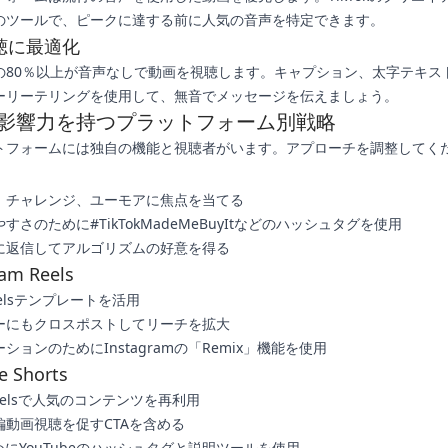
のツールで、ピークに達する前に人気の音声を特定できます。
聴に最適化
の80％以上が音声なしで動画を視聴します。キャプション、太字テキス
ーリーテリングを使用して、無音でメッセージを伝えましょう。
影響力を持つプラットフォーム別戦略
トフォームには独自の機能と視聴者がいます。アプローチを調整してく
、チャレンジ、ユーモアに焦点を当てる
すさのために#TikTokMadeMeBuyItなどのハッシュタグを使用
に返信してアルゴリズムの好意を得る
ram Reels
elsテンプレートを活用
ーにもクロスポストしてリーチを拡大
ションのためにInstagramの「Remix」機能を使用
e Shorts
/Reelsで人気のコンテンツを再利用
編動画視聴を促すCTAを含める
めにYouTubeのハッシュタグと説明ツールを使用