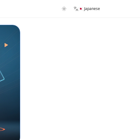
🇯🇵 Japanese