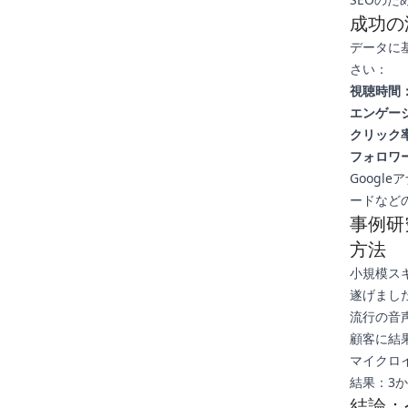
成功の
データに
さい：
視聴時間
エンゲー
クリック率
フォロワ
Googl
ードなど
事例研
方法
小規模ス
遂げまし
流行の音
顧客に結
マイクロ
結果：3
結論：