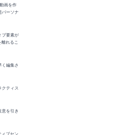
な動画を作
超パーソナ
ィブ要素が
を離れるこ
早く編集さ
ラクティス
注意を引き
ティブセン