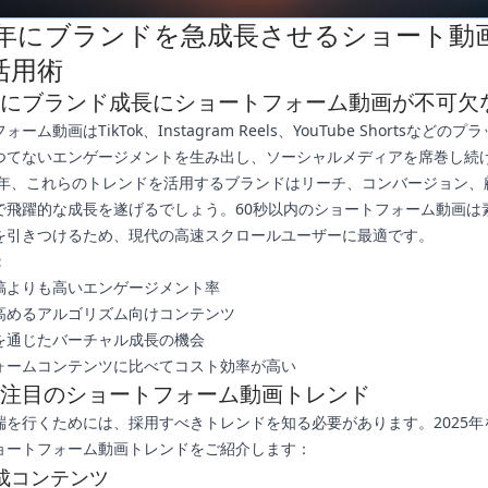
25年にブランドを急成長させるショート動
活用術
5年にブランド成長にショートフォーム動画が不可欠
ーム動画はTikTok、Instagram Reels、YouTube Shortsなどの
つてないエンゲージメントを生み出し、ソーシャルメディアを席巻し続
25年、これらのトレンドを活用するブランドはリーチ、コンバージョン、
で飛躍的な成長を遂げるでしょう。60秒以内のショートフォーム動画は
を引きつけるため、現代の高速スクロールユーザーに最適です。
：
稿よりも高いエンゲージメント率
高めるアルゴリズム向けコンテンツ
を通じたバーチャル成長の機会
ォームコンテンツに比べてコスト効率が高い
5年注目のショートフォーム動画トレンド
端を行くためには、採用すべきトレンドを知る必要があります。2025年
ョートフォーム動画トレンドをご紹介します：
I生成コンテンツ