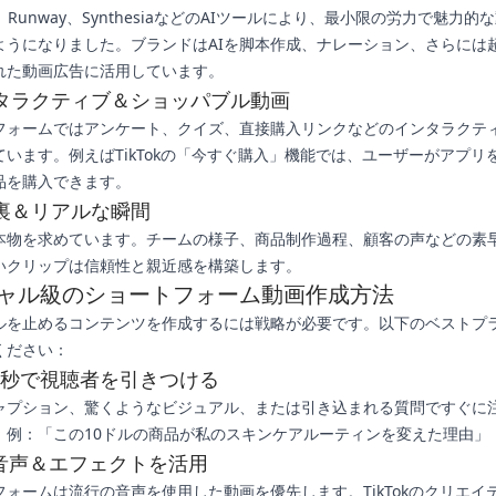
PT、Runway、SynthesiaなどのAIツールにより、最小限の労力で魅力的
ようになりました。ブランドはAIを脚本作成、ナレーション、さらには
れた動画広告に活用しています。
インタラクティブ＆ショッパブル動画
フォームではアンケート、クイズ、直接購入リンクなどのインタラクテ
ています。例えばTikTokの「今すぐ購入」機能では、ユーザーがアプリ
品を購入できます。
台裏＆リアルな瞬間
本物を求めています。チームの様子、商品制作過程、顧客の声などの素
いクリップは信頼性と親近感を構築します。
ャル級のショートフォーム動画作成方法
ルを止めるコンテンツを作成するには戦略が必要です。以下のベストプ
ください：
3秒で視聴者を引きつける
ャプション、驚くようなビジュアル、または引き込まれる質問ですぐに
。例：「この10ドルの商品が私のスキンケアルーティンを変えた理由」
音声＆エフェクトを活用
フォームは流行の音声を使用した動画を優先します。TikTokのクリエイ