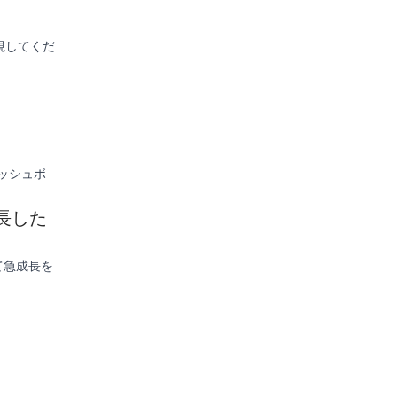
視してくだ
ダッシュボ
長した
て急成長を