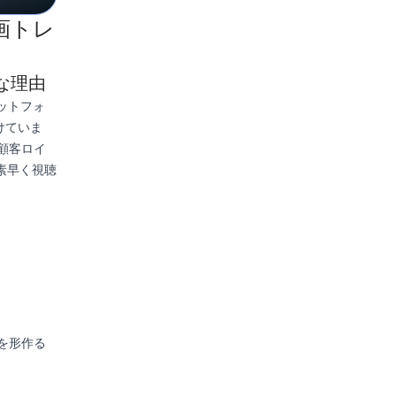
画トレ
な理由
プラットフォ
けていま
顧客ロイ
素早く視聴
を形作る