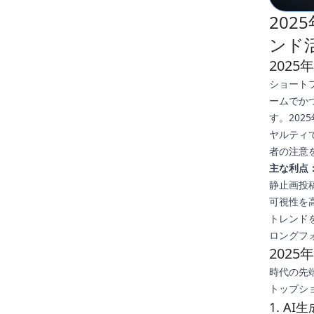
20
ンド
202
ショートフォ
ームでか
す。20
ヤルティ
者の注意
主な利点
静止画投
可視性を
トレンド
ロングフ
202
時代の先
トップシ
1. A