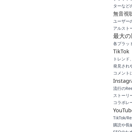
ターなど
無音視
ユーザー
アルスト
最大の
各プラッ
TikTok
トレンド
発見されや
コメント
Instag
流行のRe
ストーリ
コラボレー
YouTub
TikTok
購読や長
SEOのた