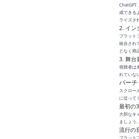
ChatG
成できる
ライズさ
2. 
プラット
統合され
となく商
3. 舞
視聴者は
れていな
バーチ
スクロー
に従って
最初の
大胆なキ
ましょう
流行の
プラット