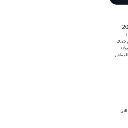
قود منصات مثل TikTok
وInstagram Reels وYouTube Shorts معدلات المشاركة كما لم يحدث من قبل. في عام 2025،
ولاء
 مثالية للجماهير
التي