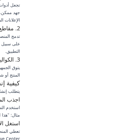
جهد ممكن. ت
الإعلانات ا
2. مقاطع الفيديو التفاعلية والقابلة للتسوق
تدمج المنصا
التطبيق.
3. الكواليس واللحظات الأصيلة
يتوق الجمهو
المنتج أو شه
كيفية إ
يتطلب إنشاء
اجذب المشا
استخدم التسم
مثال: "هذا المنتج بقيمة 10 دولارات غ
استغل الأ
Creative Center في تحديد الأصوات الشهير