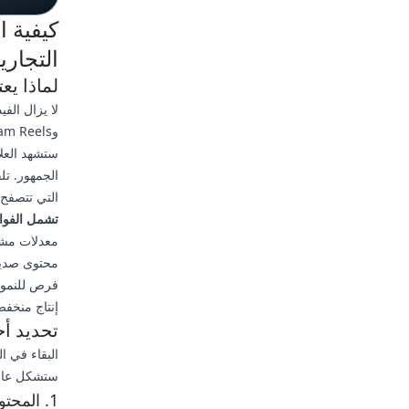
كيفية ا
التجارية 
لماذا يعت
ستشهد العلا
التي تتصفح 
تشمل الفوائ
معدلات مشا
محتوى صديق
فرص للنمو 
إنتاج منخفض
تحديد أح
البقاء في ا
ستشكل عام 025
1. المحتوى المُنشأ بالذكاء الاصطناعي