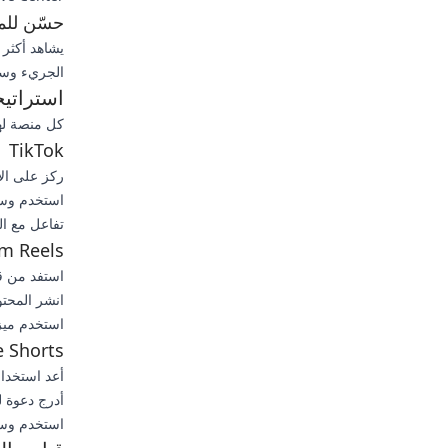
حسّن للم
الجريء وسر
استراتي
كل منصة له
TikTok
ركز على الا
استخدم وسوم مثل #deMeBuyIt
تفاعل مع ال
m Reels
استفد من قوالب els
انشر المحتوى في Stories أي
استخدم ميزة "Remix" في stagram
 Shorts
أعد استخدام ال
أدرج دعوة ل
استخدم وسوم وصف YouTube ل