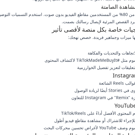
شاهدة الصامتة
يشاهد أكثر من 80% من المستخدمين مقاطع الفيديو بدون صوت. استخدم التسميات التو
د القصص المرئية لإيصال رسالتك بصمت.
جيات خاصة بكل منصة لأقصى تأثير
ا ميزات وجماهير فريدة. خصص نهجك:
تجاهات والتحديات والفكاهة
TikTokMa لاكتشاف المحتوى
تعليقات لتعزيز تفضيل الخوارزمية
Instagra
Re الشائعة
ضًا لزيادة الوصول
In للتعاون
YouTube
محتوى الأفضل أداءً على TikTok/Reels
لإجراء للاشتراك أو مشاهدة مقاطع فيديو أطول
أغراض تحسين محركات البحث