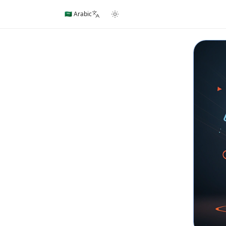
🇸🇦 Arabic