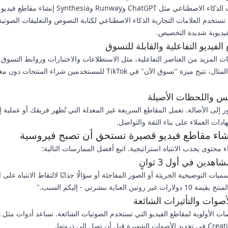
تجعل أدوات الذكاء الاصطناعي مثل ChatGPT وRunway وnthesia
ستخدم العلامات التجارية الذكاء الاصطناعي لكتابة النصوص والتعليقات الصوتي
لفيديوية شديدة التخصيص.
ت المزيد من العناصر التفاعلية، مثل الاستطلاعات والاختبارات وروابط التسوق 
على سبيل المثال، تتيح ميزة "تسوق الآن" في TikTok للمستخدمين شراء المنتجات د
ر إلى الأصالة. تعمل المقاطع السريعة غير المعدلة التي تُظهر فريقك أو عملية إ
ادات العملاء على بناء الثقة والتواصل.
نشاء مقاطع فيديو قصيرة تستحق أن تصبح فيروسية
 محتوى يجذب الانتباه استراتيجية. اتبع أفضل الممارسات التالية:
هدين في أول 3 ثوانٍ
يات التوضيحية الجريئة أو الصور المفاجئة أو سؤالًا جذابًا لالتقاط الانتباه على ا
ير روتين العناية ببشرتي - إليكم السبب."
صوات والتأثيرات الشائعة
تعط
ة قبل أن تصل إلى ذروتها.