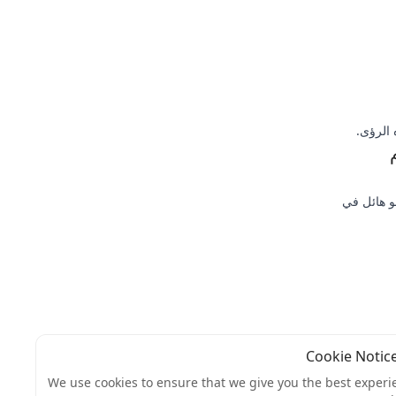
خدام
ق نمو هائل في
الفيديو القصير ليس مجرد اتجاه - إنه مستقبل التسويق الرقمي. من خلال تبني أحدث اتجاهات 2025
غيرًا،
We use cookies to ensure that we give you the best experi
واحدة من