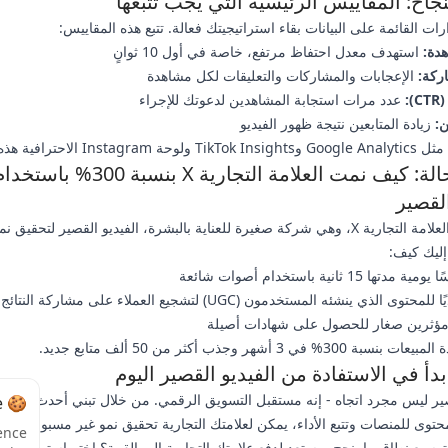
جاح: المقاييس الرئيسية التي يجب تتبعها
ات القائمة على البيانات بقاء استراتيجيتك فعالة. تتبع هذه المقاييس:
دة:
استهدف معدل احتفاظ مرتفع، خاصة في أول 10 ثوانٍ
ركة:
الإعجابات والمشاركات والتعليقات لكل مشاهدة
:
عدد مرات استجابة المشاهدين لدعوتك للإجراء
ن:
زيادة المتابعين نتيجة ظهور الفيديو
Instag الاحترافية هذه الرؤى.
دراسة حالة: كيف نمت العلامة التجارية X بنسبة 300% باست
القصير
استخدمت العلامة التجارية X، وهي شركة صغيرة للعناية بالبشرة، الفيديو القصير لتحقي
 15 ثانية باستخدام أصوات شائعة
 الذي ينشئه المستخدمون (UGC) لتشجيع العملاء على مشاركة النتائج
مؤثرين صغار للحصول على شهادات أصيلة
300% في 3 أشهر وجذب أكثر من 50 ألف متابع جديد.
ابدأ في الاستفادة من الفيديو القصير اليوم
🍪 Cookie Notice
توى للمنصات وتتبع الأداء، يمكن لعلامتك التجارية تحقيق نمو غير مسبوق. ابدأ ص
ence
سيع نطاق ما ينجح. مستعد لدفع علامتك التجارية إلى القمة؟ اختر استراتيجية 