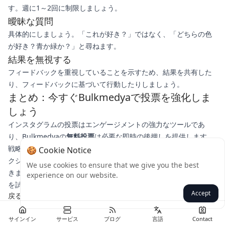
す。週に1～2回に制限しましょう。
曖昧な質問
具体的にしましょう。「これが好き？」ではなく、「どちらの色
が好き？青か緑か？」と尋ねます。
結果を無視する
フィードバックを重視していることを示すため、結果を共有した
り、フィードバックに基づいて行動したりしましょう。
まとめ：今すぐBulkmedyaで投票を強化しま
しょう
インスタグラムの投票はエンゲージメントの強力なツールであ
り、Bulkmedyaの
無料投票
は必要な即時の後押しを提供します。
戦略的な質問と迅速な投票配信を組み合わせることで、インタラ
🍪 Cookie Notice
クションを増やし、インサイトを得て、視聴者を増やすことがで
We use cookies to ensure that we give you the best
きます。違いを実感する準備はできましたか？今すぐBulkmedya
experience on our website.
を試して、エンゲージメントが急上昇するのを見てみましょう！
Accept
戻る
サインイン
サービス
ブログ
言語
Contact