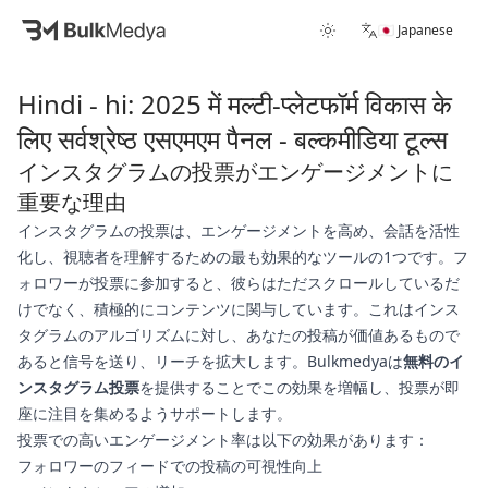
🇯🇵 Japanese
Hindi - hi: 2025 में मल्टी-प्लेटफॉर्म विकास के
लिए सर्वश्रेष्ठ एसएमएम पैनल - बल्कमीडिया टूल्स
インスタグラムの投票がエンゲージメントに
重要な理由
インスタグラムの投票は、エンゲージメントを高め、会話を活性
化し、視聴者を理解するための最も効果的なツールの1つです。フ
ォロワーが投票に参加すると、彼らはただスクロールしているだ
けでなく、積極的にコンテンツに関与しています。これはインス
タグラムのアルゴリズムに対し、あなたの投稿が価値あるもので
あると信号を送り、リーチを拡大します。Bulkmedyaは
無料のイ
ンスタグラム投票
を提供することでこの効果を増幅し、投票が即
座に注目を集めるようサポートします。
投票での高いエンゲージメント率は以下の効果があります：
フォロワーのフィードでの投稿の可視性向上