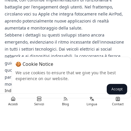
battaglie per l'engagement degli utenti. Nel frattempo,
circolano voci su Apple che integra fotocamere nelle AirPod,
aprendo potenzialmente nuove applicazioni di realtà
aumentata e monitoraggio della salute.
Sebbene i dettagli su questi sviluppi stiano ancora
emergendo, evidenziano il ritmo incessante dell'innovazione
in tutti i settori tecnologici. Dai veicoli elettrici ai social
network e ai dispositivi indossabili, la concorrenza è feroce,
guidando progressi che rimodellano la nostra vita
🍪 Cookie Notice
quotidiana. Mentre Tesla traccia il suo ritorno, queste storie
We use cookies to ensure that we give you the best
parallele ci ricordano che il mondo tech è sempre in
experience on our website.
movimento, con sorprese dietro ogni angolo.
Accept
Indietro
Accedi
Servizi
Blog
Lingua
Contact