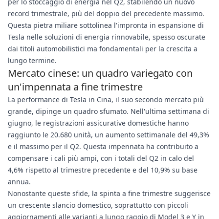
per lo stoccaggio di energia nel Q2, stabilendo un nuovo
record trimestrale, più del doppio del precedente massimo.
Questa pietra miliare sottolinea l'impronta in espansione di
Tesla nelle soluzioni di energia rinnovabile, spesso oscurate
dai titoli automobilistici ma fondamentali per la crescita a
lungo termine.
Mercato cinese: un quadro variegato con
un'impennata a fine trimestre
La performance di Tesla in Cina, il suo secondo mercato più
grande, dipinge un quadro sfumato. Nell'ultima settimana di
giugno, le registrazioni assicurative domestiche hanno
raggiunto le 20.680 unità, un aumento settimanale del 49,3%
e il massimo per il Q2. Questa impennata ha contribuito a
compensare i cali più ampi, con i totali del Q2 in calo del
4,6% rispetto al trimestre precedente e del 10,9% su base
annua.
Nonostante queste sfide, la spinta a fine trimestre suggerisce
un crescente slancio domestico, soprattutto con piccoli
aggiornamenti alle varianti a lungo raggio di Model 3 e Y in