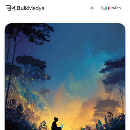
🇮🇹 Italian