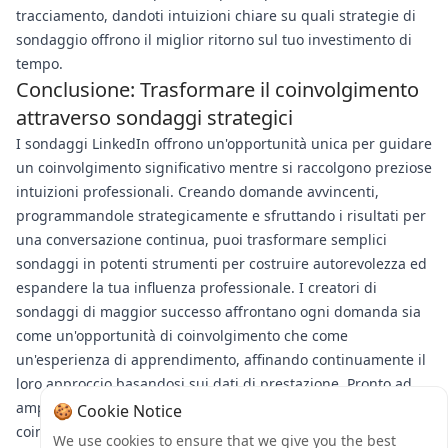
tracciamento, dandoti intuizioni chiare su quali strategie di
sondaggio offrono il miglior ritorno sul tuo investimento di
tempo.
Conclusione: Trasformare il coinvolgimento
attraverso sondaggi strategici
I sondaggi LinkedIn offrono un'opportunità unica per guidare
un coinvolgimento significativo mentre si raccolgono preziose
intuizioni professionali. Creando domande avvincenti,
programmandole strategicamente e sfruttando i risultati per
una conversazione continua, puoi trasformare semplici
sondaggi in potenti strumenti per costruire autorevolezza ed
espandere la tua influenza professionale. I creatori di
sondaggi di maggior successo affrontano ogni domanda sia
come un'opportunità di coinvolgimento che come
un'esperienza di apprendimento, affinando continuamente il
loro approccio basandosi sui dati di prestazione. Pronto ad
amplificare la tua presenza LinkedIn? Esplora le soluzioni di
🍪 Cookie Notice
coinvolgimento mirato di Bulkmedya per assicurarti che i tuoi
We use cookies to ensure that we give you the best