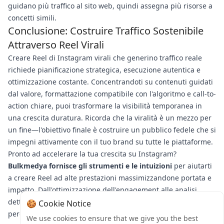
guidano più traffico al sito web, quindi assegna più risorse a
concetti simili.
Conclusione: Costruire Traffico Sostenibile
Attraverso Reel Virali
Creare Reel di Instagram virali che generino traffico reale
richiede pianificazione strategica, esecuzione autentica e
ottimizzazione costante. Concentrandoti su contenuti guidati
dal valore, formattazione compatibile con l'algoritmo e call-to-
action chiare, puoi trasformare la visibilità temporanea in
una crescita duratura. Ricorda che la viralità è un mezzo per
un fine—l'obiettivo finale è costruire un pubblico fedele che si
impegni attivamente con il tuo brand su tutte le piattaforme.
Pronto ad accelerare la tua crescita su Instagram?
Bulkmedya fornisce gli strumenti e le intuizioni
per aiutarti
a creare Reel ad alte prestazioni massimizzandone portata e
impatto. Dall'ottimizzazione dell'engagement alle analisi
dettagliate, la nostra piattaforma supporta ogni passo del tuo
🍪 Cookie Notice
percorso di creazione di contenuti. Inizia a implementare
We use cookies to ensure that we give you the best