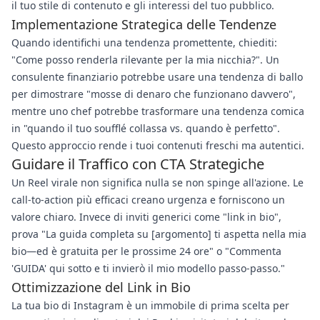
il tuo stile di contenuto e gli interessi del tuo pubblico.
Implementazione Strategica delle Tendenze
Quando identifichi una tendenza promettente, chiediti:
"Come posso renderla rilevante per la mia nicchia?". Un
consulente finanziario potrebbe usare una tendenza di ballo
per dimostrare "mosse di denaro che funzionano davvero",
mentre uno chef potrebbe trasformare una tendenza comica
in "quando il tuo soufflé collassa vs. quando è perfetto".
Questo approccio rende i tuoi contenuti freschi ma autentici.
Guidare il Traffico con CTA Strategiche
Un Reel virale non significa nulla se non spinge all'azione. Le
call-to-action più efficaci creano urgenza e forniscono un
valore chiaro. Invece di inviti generici come "link in bio",
prova "La guida completa su [argomento] ti aspetta nella mia
bio—ed è gratuita per le prossime 24 ore" o "Commenta
'GUIDA' qui sotto e ti invierò il mio modello passo-passo."
Ottimizzazione del Link in Bio
La tua bio di Instagram è un immobile di prima scelta per