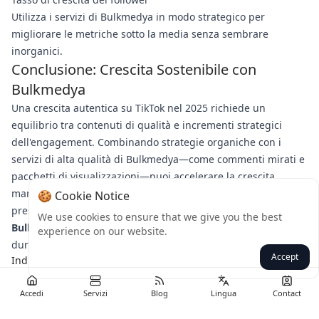
Utilizza i servizi di Bulkmedya in modo strategico per
migliorare le metriche sotto la media senza sembrare
inorganici.
Conclusione: Crescita Sostenibile con
Bulkmedya
Una crescita autentica su TikTok nel 2025 richiede un
equilibrio tra contenuti di qualità e incrementi strategici
dell'engagement. Combinando strategie organiche con i
servizi di alta qualità di Bulkmedya—come commenti mirati e
pacchetti di visualizzazioni—puoi accelerare la crescita
mantenendo la credibilità. Pronto a trasformare la tua
🍪 Cookie Notice
presenza su TikTok?
Esplora le soluzioni di engagement di
We use cookies to ensure that we give you the best
Bulkmedya oggi
per iniziare a vedere risultati reali e
experience on our website.
duraturi.
Accept
Indietro
Accedi
Servizi
Blog
Lingua
Contact