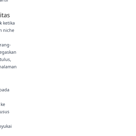
itas
 ketika
m niche
rang-
tegaskan
tulus,
 halaman
 pada
 ke
husus
nyukai