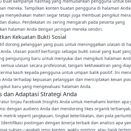
au buat kampanye hashtag yang memudahkan pengguna untuk be
an mereka. Tampilkan konten buatan pengguna di halaman Anda
nya menyediakan materi segar tetapi juga membuat pengikut mera
 dan diakui. Pendekatan ini sering mengarah pada peserta yang
an halaman Anda dengan jaringan mereka sendiri.
kan Kekuatan Bukti Sosial
ktif dorong pelanggan yang puas untuk meninggalkan ulasan di h
Anda. Ulasan positif berfungsi sebagai bukti sosial yang kuat yan
g pengunjung baru untuk menyukai dan mengikuti halaman And
 semua ulasan secara profesional, tangani kekhawatiran yang dia
terima kasih kepada pengguna untuk umpan balik positif. Ini me
 Anda terhadap kepuasan pelanggan dan menciptakan kesan posit
ngikut baru yang mengevaluasi halaman Anda.
is dan Adaptasi Strategi Anda
eratur tinjau Facebook Insights Anda untuk memahami konten apa
nsi dengan audiens Anda dan mendorong likes organik terbanyak
n metrik seperti jangkauan, tingkat keterlibatan, dan pola pertu
 Identifikasi postingan dengan kinerja terbaik dan analisis apa ya
ya sukses—apakah jenis konten, waktu posting, atau topik terten