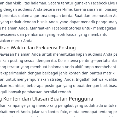
tan dan visibilitas halaman. Secara teratur gunakan Facebook Live
 dengan audiens Anda secara real-time, karena siaran ini biasan
 prioritas dalam algoritma umpan berita. Buat dan promosikan A
 yang terkait dengan bisnis Anda, yang dapat menarik pengguna 
 ke halaman Anda. Manfaatkan Facebook Stories untuk membagikan
he-scenes dan pembaruan yang lebih kasual yang membantu
akan merek Anda.
lkan Waktu dan Frekuensi Posting
 wawasan halaman Anda untuk menentukan kapan audiens Anda pal
alkan posting sesuai dengan itu. Konsistensi penting—pertahanka
yang teratur yang membuat halaman Anda aktif tanpa membebani
reksperimenlah dengan berbagai jenis konten dan pantau metrik
atan untuk menyempurnakan strategi Anda. Ingatlah bahwa kualita
kan kuantitas; beberapa postingan yang dibuat dengan baik bias
uli banyak pembaruan bernilai rendah.
 Konten dan Ulasan Buatan Pengguna
an kampanye yang mendorong pengikut yang sudah ada untuk
rkait merek Anda. Jalankan kontes foto, minta pendapat tentang p