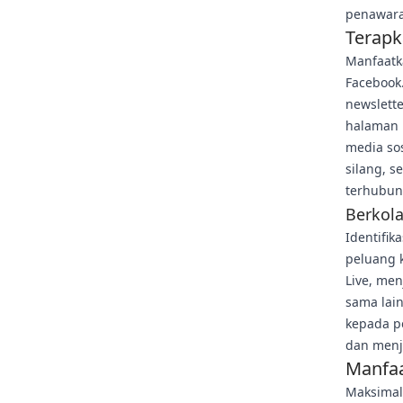
penawara
Terapk
Manfaatk
Facebook
newslett
halaman 
media sos
silang, 
terhubun
Berkola
Identifik
peluang 
Live, me
sama lai
kepada p
dan menja
Manfaa
Maksimal