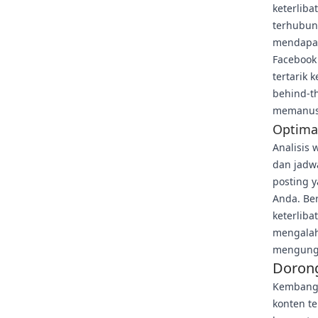
keterliba
terhubung
mendapat
Facebook
tertarik
behind-t
memanusi
Optima
Analisis
dan jadw
posting 
Anda. Be
keterlib
mengalah
mengungg
Dorong
Kembangk
konten te