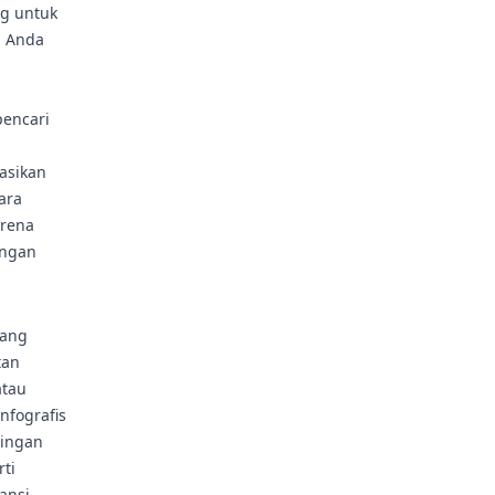
ng untuk
i Anda
pencari
asikan
ara
arena
engan
yang
tan
atau
nfografis
tingan
ti
ansi