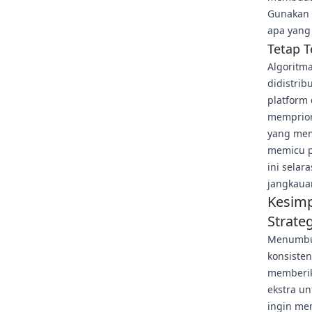
Gunakan 
apa yang 
Tetap 
Algoritm
didistrib
platform 
mempriori
yang mem
memicu p
ini selar
jangkaua
Kesim
Strateg
Menumbuh
konsisten
memberik
ekstra u
ingin me