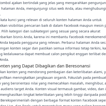
 tombol ajakan bertindak yang jelas yang mengarahkan pengunju
 halaman Anda, mengunjungi situs web Anda, atau menghubung
.
 kata kunci yang relevan di seluruh konten halaman Anda untuk
tkan visibilitas pencarian baik di dalam Facebook maupun mesin 
. Pilih kategori dan subkategori yang sesuai yang secara akurat
arkan bisnis Anda, karena ini membantu Facebook merekomend
Anda kepada pengguna yang relevan. Perbarui halaman Anda sec
engan konten segar dan pastikan semua informasi tetap terkini, k
ang kedaluwarsa dapat membuat calon pengikut enggan terlibat d
Anda.
onten yang Dapat Dibagikan dan Beresonansi
an konten yang mendorong pembagian dan keterlibatan alami, 
ignifikan meningkatkan jangkauan organik. Fokuslah pada pembua
n yang berorientasi nilai yang memecahkan masalah, menghibur, 
audiens target Anda. Konten visual termasuk gambar, video, dan i
menghasilkan tingkat keterlibatan yang lebih tinggi daripada pos
. Bereksperimenlah dengan berbagai format konten Facebook seper
video Live, dan Reels untuk menentukan mana yang paling bereson