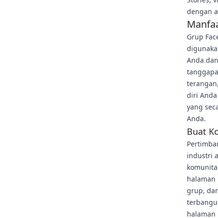
dengan a
Manfa
Grup Fac
digunaka
Anda dan
tanggapa
terangan
diri Anda
yang sec
Anda.
Buat Ko
Pertimba
industri
komunita
halaman 
grup, dan
terbangu
halaman 