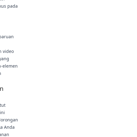
kus pada
mbaruan
n video
 yang
n-elemen
n
an
tut
ini
 dorongan
ka Anda
yanan