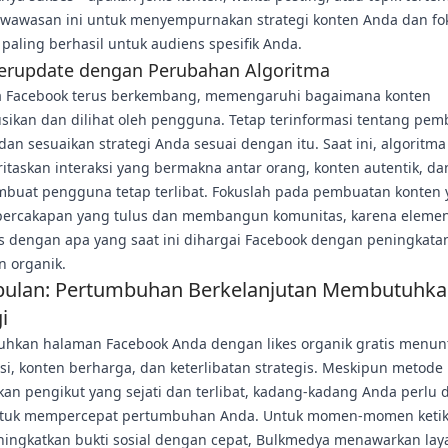
wawasan ini untuk menyempurnakan strategi konten Anda dan fo
paling berhasil untuk audiens spesifik Anda.
Terupdate dengan Perubahan Algoritma
a Facebook terus berkembang, memengaruhi bagaimana konten
usikan dan dilihat oleh pengguna. Tetap terinformasi tentang pe
dan sesuaikan strategi Anda sesuai dengan itu. Saat ini, algoritma
taskan interaksi yang bermakna antar orang, konten autentik, da
buat pengguna tetap terlibat. Fokuslah pada pembuatan konten
ercakapan yang tulus dan membangun komunitas, karena eleme
as dengan apa yang saat ini dihargai Facebook dengan peningkata
n organik.
pulan: Pertumbuhan Berkelanjutan Membutuhk
i
kan halaman Facebook Anda dengan likes organik gratis menun
si, konten berharga, dan keterlibatan strategis. Meskipun metode 
an pengikut yang sejati dan terlibat, kadang-kadang Anda perlu
ntuk mempercepat pertumbuhan Anda. Untuk momen-momen keti
ningkatkan bukti sosial dengan cepat, Bulkmedya menawarkan la