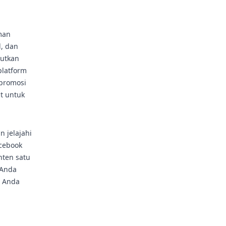
man
l, dan
butkan
platform
 promosi
t untuk
n jelajahi
acebook
nten satu
 Anda
n Anda