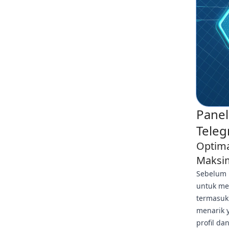
Panel
Teleg
Optima
Maksi
Sebelum 
untuk me
termasuk 
menarik 
profil da