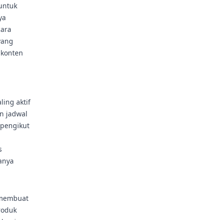
 untuk
ya
cara
yang
 konten
ing aktif
n jadwal
 pengikut
s
anya
 membuat
roduk