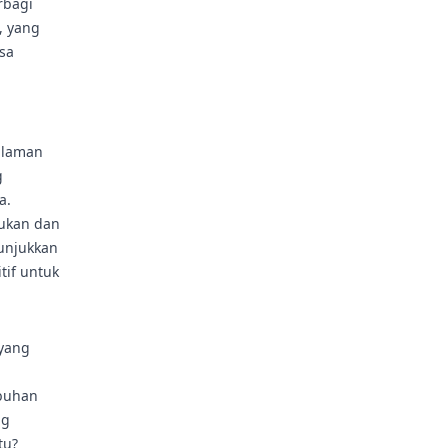
rbagi
, yang
sa
alaman
g
a.
jukan dan
nunjukkan
if untuk
 yang
.
mbuhan
ng
tu?