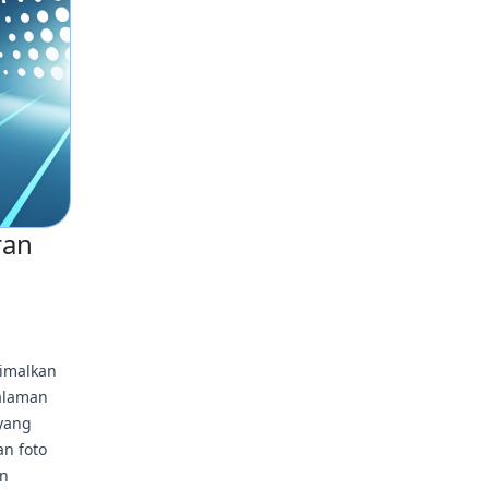
ran
timalkan
alaman
 yang
n foto
an