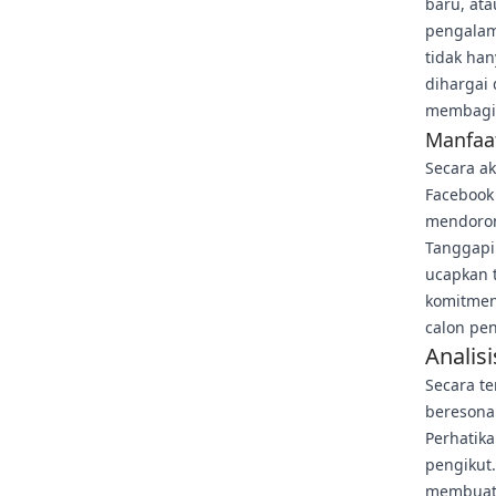
baru, at
pengalam
tidak ha
dihargai
membagik
Manfaat
Secara a
Facebook 
mendoron
Tanggapi
ucapkan 
komitmen
calon pe
Analis
Secara t
beresona
Perhatika
pengikut.
membuatn