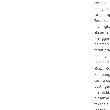
sertakan
menyukai
langsung
Terapkan
meningka
eksternal
menggamb
halaman 
teratur d
detail y
halaman 
Buat K
Kembangk
secara s
postinga
mendidik 
biasanya 
teks saja
Stories, 