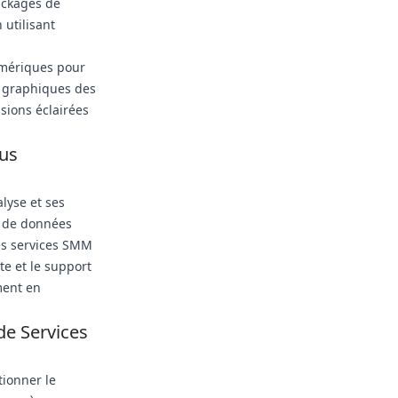
packages de
 utilisant
umériques pour
s graphiques des
sions éclairées
lus
lyse et ses
s de données
des services SMM
te et le support
ment en
de Services
tionner le