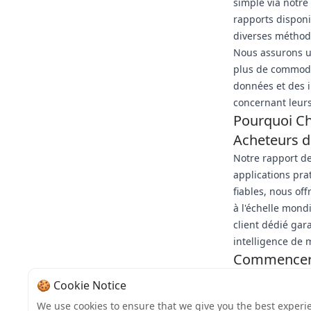
simple via notre
rapports disponib
diverses méthod
Nous assurons u
plus de commodit
données et des i
concernant leurs
Pourquoi Cho
Acheteurs d
Notre rapport de
applications pra
fiables, nous of
à l'échelle mond
client dédié gar
intelligence de 
Commencer a
SMM en 20
🍪 Cookie Notice
Commencez par vi
We use cookies to ensure that we give you the best experi