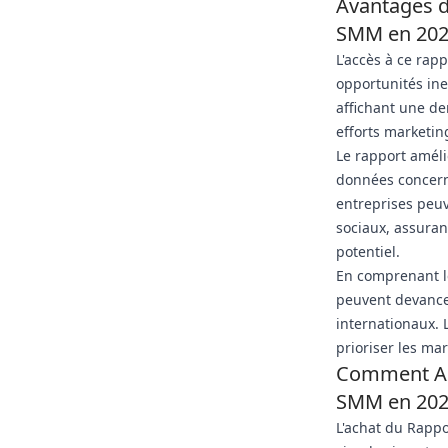
Avantages d'
SMM en 20
L'accès à ce rap
opportunités ine
affichant une de
efforts marketing
Le rapport améli
données concern
entreprises peuv
sociaux, assuran
potentiel.
En comprenant le
peuvent devance
internationaux. L
prioriser les ma
Comment Ach
SMM en 20
L'achat du Rappo