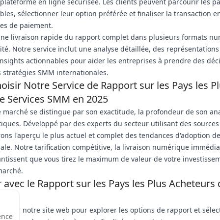
 plateforme en ligne sécurisée. Les clients peuvent parcourir les 
les, sélectionner leur option préférée et finaliser la transaction en
es de paiement.
ne livraison rapide du rapport complet dans plusieurs formats n
é. Notre service inclut une analyse détaillée, des représentation
nsights actionnables pour aider les entreprises à prendre des déci
 stratégies SMM internationales.
isir Notre Service de Rapport sur les Pays les P
e Services SMM en 2025
 marché se distingue par son exactitude, la profondeur de son ana
tiques. Développé par des experts du secteur utilisant des source
frons l'aperçu le plus actuel et complet des tendances d'adoption 
iale. Notre tarification compétitive, la livraison numérique immédia
antissent que vous tirez le maximum de valeur de votre investisse
marché.
vec le Rapport sur les Pays les Plus Acheteurs 
25
siter notre site web pour explorer les options de rapport et sélec
ence