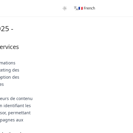
🇫🇷 French
25 -
ervices
rmations
keting des
option des
es
teurs de contenu
 identifiant les
ssor, permettant
ampagnes aux