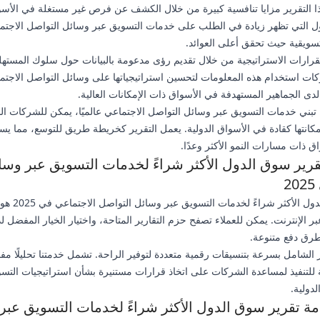
ا التقرير مزايا تنافسية كبيرة من خلال الكشف عن فرص غير مستغلة في الأسو
ل التي تظهر زيادة في الطلب على خدمات التسويق عبر وسائل التواصل الاجتما
تسويقية حيث تحقق أعلى العوائد.
القرارات الاستراتيجية من خلال تقديم رؤى مدعومة بالبيانات حول سلوك المسته
ات استخدام هذه المعلومات لتحسين استراتيجياتها على وسائل التواصل الاجت
ى الجماهير المستهدفة في الأسواق ذات الإمكانات العالية.
تبني خدمات التسويق عبر وسائل التواصل الاجتماعي عالميًا، يمكن للشركات ال
كانتها كقادة في الأسواق الدولية. يعمل التقرير كخريطة طريق للتوسع، مما ي
اق ذات مسارات النمو الأكثر وعدًا.
ير سوق الدول الأكثر شراءً لخدمات التسويق عبر وسا
2
شراء تقرير سوق 
بر الإنترنت. يمكن للعملاء تصفح حزم التقارير المتاحة، واختيار الخيار المفضل لد
طرق دفع متنوعة.
لشامل بسرعة بتنسيقات رقمية متعددة لتوفير الراحة. تشمل خدمتنا تحليلًا مفصلًا، و
ة للتنفيذ لمساعدة الشركات على اتخاذ قرارات مستنيرة بشأن استراتيجيات التس
دولية.
دمة تقرير سوق الدول الأكثر شراءً لخدمات التسويق عبر