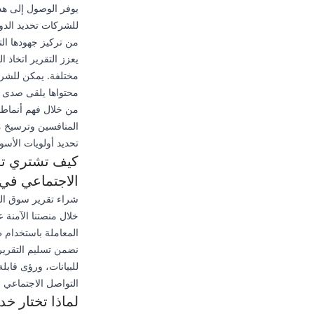
يوفر الوصول إلى هذ
للشركات تحديد الدو
من تركيز جهودها ال
يعزز التقرير اتخاذ 
مختلفة. يمكن للشرك
محتواها يلقى صدى لد
من خلال فهم أنماط 
المنافسين وترسيخ م
تحديد أولويات الأسو
كيف تشتري تقر
الاجتماعي في 025
خلال منصتنا الآمنة ع
المعاملة باستخدام 
نضمن تسليم التقرير ا
للبيانات، ورؤى قابل
التواصل الاجتماعي ال
لماذا تختار خ