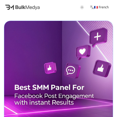
🇫🇷 French