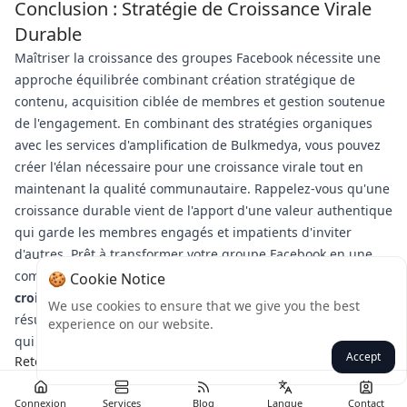
Conclusion : Stratégie de Croissance Virale
Durable
Maîtriser la croissance des groupes Facebook nécessite une
approche équilibrée combinant création stratégique de
contenu, acquisition ciblée de membres et gestion soutenue
de l'engagement. En combinant des stratégies organiques
avec les services d'amplification de Bulkmedya, vous pouvez
créer l'élan nécessaire pour une croissance virale tout en
maintenant la qualité communautaire. Rappelez-vous qu'une
croissance durable vient de l'apport d'une valeur authentique
qui garde les membres engagés et impatients d'inviter
d'autres. Prêt à transformer votre groupe Facebook en une
communauté florissante ?
Découvrez les solutions de
🍪 Cookie Notice
croissance complètes de Bulkmedya
pour accélérer vos
We use cookies to ensure that we give you the best
résultats tout en maintenant un engagement authentique
experience on our website.
qui assure un succès à long terme.
Accept
Retour
Connexion
Services
Blog
Langue
Contact