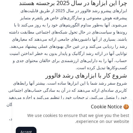
چرا این ابزارها در سال 2025 برجسته هستند
ابزارهای پیشرو رشد فالوور در سال 2025 از طریق قابلیت‌های
پیشرفته هوش مصنوعی و سازگاری‌های خاص هر پلتفرم متمایز
می‌شوند. آنها به‌طور مداوم الگوریتم‌های خود را به روز می‌کنند تا با
روندها و سیاست‌های در حال تحول شبکه‌های اجتماعی مطابقت داشته
باشند. بسیاری از آنها داشبوردهای جامعی ارائه می‌دهند که معیارهای
رشد را ردیابی می‌کنند و در عین حال بهبودهای عملی پیشنهاد می‌دهند.
توانایی آنها در ارائه رشد ارگانیک و پایدار بدون به خطر انداختن امنیت
حساب، آنها را به دارایی‌های ارزشمندی برای خالقان محتوای جدی و
کسب‌وکارها تبدیل کرده است.
شروع کار با ابزارهای رشد فالوور
شروع سفر رشد شما با این ابزارها ساده است. بیشتر آنها رابط‌های
کاربری ساده‌ای ارائه می‌دهند که در آن به سادگی حساب‌های اجتماعی
خود را متصل می‌کنید، ترجیحات خود را تنظیم می‌کنید و اجازه می‌دهید
ابزار بهینه‌سازی را انجام دهد. بسیاری از آنها نسخه‌های آزمایشی رایگان
🍪 Cookie Notice
یا پایه ارائه می‌دهند که به شما امکان می‌دهد قبل از تعهد، اثربخشی
We use cookies to ensure that we give you the best
آنها را آزمایش کنید. بهترین روش این است که با یک ابزار شروع کنید،
experience on our website.
عملکرد آن را زیر نظر بگیرید و به تدریج با تکامل نیازهای خود،
Accept
ویژگی‌های اضافی یا خدمات مکمل را بررسی کنید.