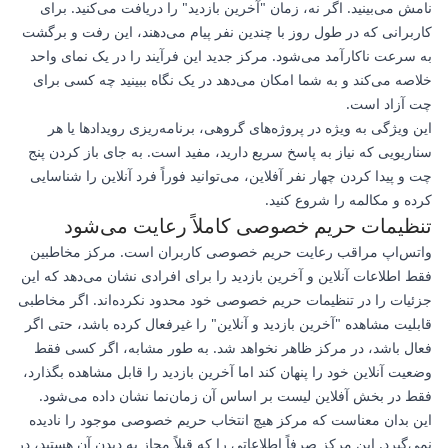
نامش می‌بینید. اگر نه، زمان "آخرین بازدید" را دریافت می‌کنید. برای
کاربرانی که در طول روز با چندین نفر پیام می‌دهند، این رفت و برگشت
به سرعت ناکارآمد می‌شود. مرکز جدید این فرآیند را در یک نمای واحد
خلاصه می‌کند و به شما امکان می‌دهد در یک نگاه ببینید چه کسی برای
چت آزاد است.
این ویژگی به ویژه در پروژه‌های گروهی، برنامه‌ریزی رویدادها یا هر
سناریویی که نیاز به پاسخ سریع دارید، مفید است. به جای باز کردن پنج
چت و پیدا کردن چهار نفر آفلاین، می‌توانید فوراً فرد آنلاین را شناسایی
کرده و مکالمه را شروع کنید.
تنظیمات حریم خصوصی کاملاً رعایت می‌شود
واتس‌اپ مراقب رعایت حریم خصوصی کاربران است. مرکز مخاطبین
فقط اطلاعات آنلاین و آخرین بازدید را برای افرادی نشان می‌دهد که این
جزئیات را در تنظیمات حریم خصوصی خود محدود نکرده‌اند. اگر مخاطبی
قابلیت مشاهده "آخرین بازدید و آنلاین" را غیرفعال کرده باشد، حتی اگر
فعال باشد، در مرکز ظاهر نخواهد شد. به طور مشابه، اگر کسی فقط
وضعیت آنلاین خود را پنهان کند اما آخرین بازدید را قابل مشاهده بگذارد،
فقط در بخش آفلاین لیست بر اساس آن زمان‌نما نشان داده می‌شود.
این بدان معناست که مرکز هیچ انتخاب حریم خصوصی موجود را نادیده
نمی‌گیرد. این مرکز صرفاً اطلاعاتی را که قبلاً مجاز به دیدن آن هستید، در