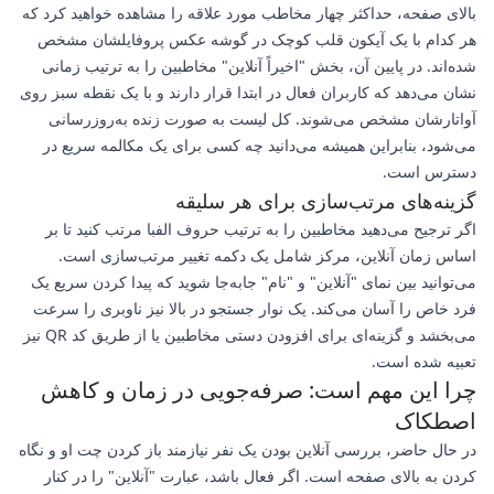
بالای صفحه، حداکثر چهار مخاطب مورد علاقه را مشاهده خواهید کرد که
هر کدام با یک آیکون قلب کوچک در گوشه عکس پروفایلشان مشخص
شده‌اند. در پایین آن، بخش "اخیراً آنلاین" مخاطبین را به ترتیب زمانی
نشان می‌دهد که کاربران فعال در ابتدا قرار دارند و با یک نقطه سبز روی
آواتارشان مشخص می‌شوند. کل لیست به صورت زنده به‌روزرسانی
می‌شود، بنابراین همیشه می‌دانید چه کسی برای یک مکالمه سریع در
دسترس است.
گزینه‌های مرتب‌سازی برای هر سلیقه
اگر ترجیح می‌دهید مخاطبین را به ترتیب حروف الفبا مرتب کنید تا بر
اساس زمان آنلاین، مرکز شامل یک دکمه تغییر مرتب‌سازی است.
می‌توانید بین نمای "آنلاین" و "نام" جابه‌جا شوید که پیدا کردن سریع یک
فرد خاص را آسان می‌کند. یک نوار جستجو در بالا نیز ناوبری را سرعت
می‌بخشد و گزینه‌ای برای افزودن دستی مخاطبین یا از طریق کد QR نیز
تعبیه شده است.
چرا این مهم است: صرفه‌جویی در زمان و کاهش
اصطکاک
در حال حاضر، بررسی آنلاین بودن یک نفر نیازمند باز کردن چت او و نگاه
کردن به بالای صفحه است. اگر فعال باشد، عبارت "آنلاین" را در کنار