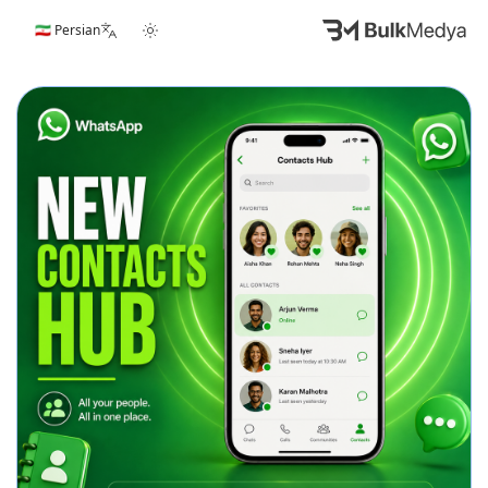
🇮🇷 Persian