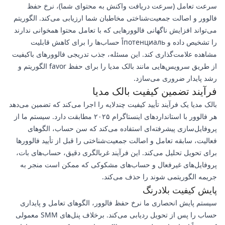
سرعت تعامل (سرعت دریافت واکنش به محتوای شما)، نرخ حفظ
فالوور و اصالت جمعیت‌شناختی مخاطبان شما ارزیابی می‌کند. الگوریتم
می‌تواند افزایش ناگهانی فالوورهایی که با تعامل محتوا همخوانی ندارند
را تشخیص داده و потенциальاً حساب‌ها را برای کاهش قابلیت
مشاهده علامت‌گذاری کند. این مسئله، جذب تدریجی فالوورهای باکیفیت
از طریق سرویس‌هایی مانند بالک مدیا را برای حفظ favor الگوریتم و
رشد پایدار ضروری می‌سازد.
فرآیند تضمین کیفیت بالک مدیا
بالک مدیا یک فرآیند تأیید کیفیت چندلایه را اجرا می‌کند که تضمین می‌دهد
هر فالوور با استانداردهای اینستاگرام ۲۰۲۵ مطابقت دارد. سیستم ما از
پروفایل‌سازی پیشرفته‌ای استفاده می‌کند که سن حساب، الگوهای
فعالیت، سابقه تعامل و اصالت جمعیت‌شناختی را قبل از تأیید فالوورها
برای تحویل تحلیل می‌کند. این فرآیند غربالگری دقیق، حساب‌های بات،
پروفایل‌های غیرفعال و حساب‌های مشکوکی که ممکن است منجر به
جریمه الگوریتمی شوند را حذف می‌کند.
پایش کیفیت بلادرنگ
سیستم پایش انحصاری ما نرخ حفظ فالوور، الگوهای تعامل و پایداری
حساب را پس از تحویل ردیابی می‌کند. برخلاف پنل‌های SMM معمولی