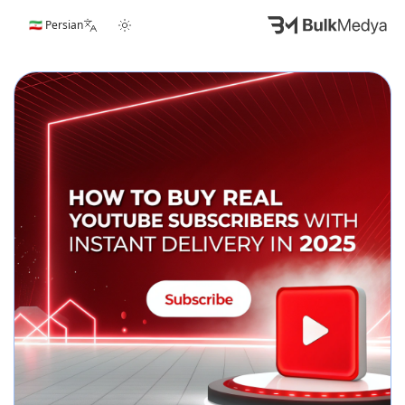
🇮🇷 Persian