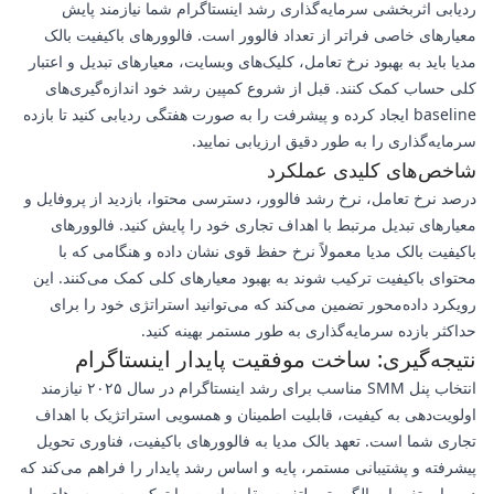
ردیابی اثربخشی سرمایه‌گذاری رشد اینستاگرام شما نیازمند پایش
معیارهای خاصی فراتر از تعداد فالوور است. فالوورهای باکیفیت بالک
مدیا باید به بهبود نرخ تعامل، کلیک‌های وبسایت، معیارهای تبدیل و اعتبار
کلی حساب کمک کنند. قبل از شروع کمپین رشد خود اندازه‌گیری‌های
baseline ایجاد کرده و پیشرفت را به صورت هفتگی ردیابی کنید تا بازده
سرمایه‌گذاری را به طور دقیق ارزیابی نمایید.
شاخص‌های کلیدی عملکرد
درصد نرخ تعامل، نرخ رشد فالوور، دسترسی محتوا، بازدید از پروفایل و
معیارهای تبدیل مرتبط با اهداف تجاری خود را پایش کنید. فالوورهای
باکیفیت بالک مدیا معمولاً نرخ حفظ قوی نشان داده و هنگامی که با
محتوای باکیفیت ترکیب شوند به بهبود معیارهای کلی کمک می‌کنند. این
رویکرد داده‌محور تضمین می‌کند که می‌توانید استراتژی خود را برای
حداکثر بازده سرمایه‌گذاری به طور مستمر بهینه کنید.
نتیجه‌گیری: ساخت موفقیت پایدار اینستاگرام
انتخاب پنل SMM مناسب برای رشد اینستاگرام در سال ۲۰۲۵ نیازمند
اولویت‌دهی به کیفیت، قابلیت اطمینان و همسویی استراتژیک با اهداف
تجاری شما است. تعهد بالک مدیا به فالوورهای باکیفیت، فناوری تحویل
پیشرفته و پشتیبانی مستمر، پایه و اساس رشد پایدار را فراهم می‌کند که
در برابر تغییرات الگوریتم پلتفرم مقاوم است. با ترکیب سرویس‌های ما