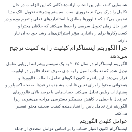
شناسایی کنند، بنابراین انتخاب ارائه‌دهندگانی که این الزامات در حال
تکامل را درک می‌کنند ضروری است. سیستم پیشرفته تحویل بالک مدیا
تضمین می‌کند که فالوورها مطابق با استانداردهای فعلی پلتفرم بوده و در
عین حال زمان تحویل سریعی را حفظ می‌کنند که خلاقان محتوا و
کسب‌وکارها برای راه‌اندازی مؤثر استراتژی‌های رشد خود به آن نیاز
دارند.
چرا الگوریتم اینستاگرام کیفیت را به کمیت ترجیح
می‌دهد
الگوریتم اینستاگرام در سال ۲۰۲۵ به یک سیستم پیشرفته ارزیابی تعامل
تبدیل شده که تعاملات اصیل را به جای صرف تعداد فالوور در اولویت
قرار می‌دهد. این پلتفرم اکنون الگوهای تعامل، اصالت فالوورها و
همخوانی محتوا را برای تعیین قابلیت مشاهده در فیدها، صفحه اکسپلور و
پیشنهادات ریلس تحلیل می‌کند. حساب‌هایی با درصد بالای فالوورهای
غیرفعال یا جعلی با کاهش چشمگیر دسترسی مواجه می‌شوند، زیرا
الگوریتم نرخ تعامل پایین را نشان‌دهنده کیفیت ضعیف محتوا تفسیر
می‌کند.
عوامل کلیدی الگوریتم
اینستاگرام اکنون اعتبار حساب را بر اساس عوامل متعددی از جمله