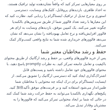
بر روی معیارهایی تمرکز کنید که واقعاً نشان‌دهنده تولید ترافیک هستند،
نه اعداد ظاهری. بازدیدهای پروفایل، کلیک‌های وبسایت، دسترسی
استوری و نرخ تبدیل از ترافیک اینستاگرام را ردیابی کنید. نظارت کنید که
این معیارها با رشد تعداد فالوور شما از طریق سرویس‌های بالکمدیا
چگونه تغییر می‌کنند. یک کمپین موفق، بازدیدهای وبسایت به ازای هر
فالوور افزایش‌یافته و نرخ تعامل بهبودیافته را نشان می‌دهد که نشان
می‌دهد فالوورهای خریداری شده شما به نتایج واقعی کسب‌وکار کمک
می‌کنند.
حفظ و رشد مخاطبان معتبر شما
پس از خرید فالوورهای واقعی، بر حفظ و رشد ارگانیک از طریق محتوای
باکیفیت و تعامل جامعه تمرکز کنید. به نظرات promptly پاسخ دهید، با
محتوای فالوورهای خود تعامل داشته باشید و پست‌های قابل
اشتراک‌گذاری ایجاد کنید که دسترسی ارگانیک را تشویق می‌کنند. از
اینسایت اینستاگرام برای درک اینکه چه محتوایی با مخاطبان شما
طنین‌انداز می‌شود استفاده کنید و بر فرمت‌های موفق تأکید加倍 کنید.
پکیج‌های نگهداری بالکمدیا می‌توانند به حفظ حرکت رشد شما کمک کنند
در حالی که شما بر ایجاد محتوایی تمرکز می‌کنید که فالوورها را به
مشتریان وفادار تبدیل می‌کند.