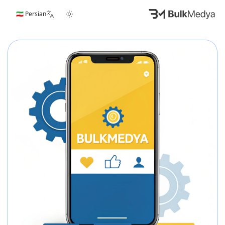
🇮🇷 Persian