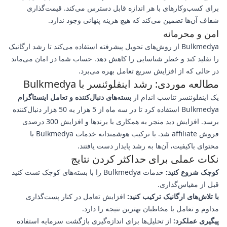
برای کسب‌وکارهای با هر اندازه قابل دسترس می‌کند. قیمت‌گذاری
شفاف آن‌ها تضمین می‌کند که هیچ هزینه پنهانی وجود ندارد.
امن و محرمانه
Bulkmedya از روش‌های تحویل پیشرفته استفاده می‌کند تا رشد ارگانیک
را تقلید کند و خطر شناسایی را کاهش دهد. حساب شما در امان می‌ماند
در حالی که از افزایش سریع تعامل بهره می‌برد.
مطالعه موردی: رشد اینفلوئنسر با Bulkmedya
یک اینفلوئنسر تناسب اندام از
بسته‌های دنبال‌کننده و تعامل اینستاگرام
Bulkmedya استفاده کرد تا در سه ماه از 5 هزار به 50 هزار دنبال‌کننده
برسد. افزایش دید منجر به همکاری با برندها و افزایش 300 درصدی
فروش affiliate شد. با ترکیب هوشمندانه خدمات Bulkmedya با
محتوای باکیفیت، آن‌ها به رشد پایدار دست یافتند.
نکات عملی برای حداکثر کردن نتایج
کوچک شروع کنید:
خدمات Bulkmedya را با بسته‌های کوچک تست کنید
قبل از مقیاس‌گذاری.
با تلاش‌های ارگانیک ترکیب کنید:
افزایش تعامل در کنار پست‌گذاری
مداوم و تعامل با مخاطبان بهترین نتیجه را دارد.
پیگیری عملکرد:
از تحلیل‌ها برای اندازه‌گیری بازگشت سرمایه استفاده