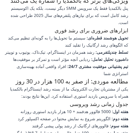
ویژگی‌های برتر که بالکمدیا را شماره یک می‌کنند
پنل بالکمدیا فقط یک سرویس SMM دیگر نیست، بلکه یک اکوسیستم
رشد کامل است که برای نیازهای پلتفرم‌های سال 2025 طراحی شده
است.
ابزارهای ضروری برای رشد فوری
تحویل هوشمند قطره‌ای:
سیستم ما تحویل‌ها را به گونه‌ای تنظیم می‌کند
که الگوهای رشد ارگانیک را تقلید کنند
تسلط چندپلتفرمی:
رشد همزمان در اینستاگرام، تیک‌تاک، یوتیوب و توییتر
داشبورد تحلیل تعامل:
ردیابی آنچه مؤثر است و تمرکز بر موفقیت‌ها
تیم پشتیبانی موفقیت مشتری 24/7:
افراد واقعی آماده بهینه‌سازی
استراتژی شما
مطالعه موردی: از صفر به 100 هزار در 30 روز
یکی از مشتریان تجارت الکترونیک ما از بسته رشد اینستاگرام بالکمدیا
همراه با سرویس بازدید استوری استفاده کرد. این‌ها نتایج بودند:
جدول زمانی رشد ویروسی
هفته اول:
5000 فالوور هدفمند + 10 هزار بازدید استوری روزانه
هفته دوم:
الگوریتم شروع به نمایش محتوا در صفحه اکسپلور کرد
هفته سوم:
فالوورهای ارگانیک از رشد پولی پیشی گرفتند
هفته چهارم:
رسیدن به 100 هزار فالوور با نرخ تعامل 8.7% (میانگین