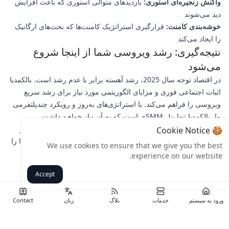
واکنش زنجیره‌ای استوری:
بازدیدهای متوالی استوری که باعث افزایش
دید می‌شوند
خوشه‌بندی کامنت:
قرارگیری استراتژیک کامنت‌ها که بحث‌های ارگانیک
را ایجاد می‌کند
نتیجه‌گیری: رشد ویروسی شما از اینجا شروع
می‌شود
در اقتصاد توجه سال 2025، رشد آهسته برابر با عدم رشد است. بالکمدیا
اثبات اجتماعی فوری و مزایای الگوریتمی مورد نیاز برای رشد سریع
ویروسی را فراهم می‌کند. با استراتژی‌های به‌روز و رویکرد چندپلتفرمی
ما، بالکمدیا تنها پنل SMMی است که به آن نیاز خواهید داشت.
آماده تجربه رشد انفجاری هستید؟
همین امروز از بالکمدیا دیدن کنید و
🍪 Cookie Notice
ببینید چگونه بسته‌های رشد ویروسی ما می‌توانند حضور اجتماعی شما را
We use cookies to ensure that we give you the best
یک‌شبه متحول کنند. تیم موفقیت مشتری ما آماده کمک به شما برای
experience on our website.
انتخاب بهترین استراتژی متناسب با اهدافتان است.
Accept
برگشت
ورود به سیستم
خدمات
بلاگ
زبان
Contact