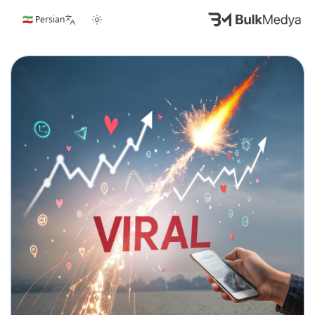
🇮🇷 Persian