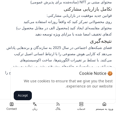
محتوای مبتنی بر NFT (ساده‌شده برای پذیرش عمومی)
تکامل بازاریابی مشارکتی
قوانین جدید موفقیت در بازاریابی مشارکتی:
روی محصولاتی تمرکز کنید که واقعاً روزانه استفاده می‌کنید
محتوای مقایسه‌ای ایجاد کنید (محصول الف در مقابل محصول ب)
کدهای تخفیف امضا شده با مزایای ویژه توسعه دهید
نتیجه‌گیری
فضای شبکه‌های اجتماعی در سال 2025 به سازندگان و برندهایی پاداش
می‌دهد که کارایی هوش مصنوعی را با ارتباط انسانی اصیل ترکیب
می‌کنند. با تسلط بر تغییرات الگوریتم‌ها، ساخت اکوسیستم‌های
چندپلتفرمی و پیاده‌سازی حلقه‌های پیشرفته رشد، می‌توانید به رشد
پایدار دست یابید. با اجرای یک استراتژی از هر بخش شروع کنید، نتایج را
🍪 Cookie Notice
اندازه‌گیری کنید و آنچه کار می‌کند را گسترش دهید. کدام یک از این
We use cookies to ensure that we give you the best
هک‌های رشد را اول امتحان می‌کنید؟ برنامه خود را در کامنت‌ها به
experience on our website.
اشتراک بگذارید!
Accept
برگشت
ورود به سیستم
خدمات
بلاگ
زبان
Contact