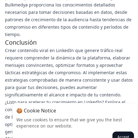
Bulkmedya proporciona los conocimientos detallados
necesarios para tomar decisiones basadas en datos, desde
patrones de crecimiento de la audiencia hasta tendencias de
compromiso en diferentes tipos de contenido y períodos de
tiempo.
Conclusión
Crear contenido viral en LinkedIn que genere tráfico real
requiere comprender la dinámica de la plataforma, elaborar
mensajes convincentes, optimizar formatos y aprovechar
tácticas estratégicas de compromiso. Al implementar estas
estrategias comprobadas de manera consistente y usar datos
para guiar tus decisiones, puedes aumentar
significativamente el alcance e impacto de tu contenido.
¿Listo para acelerar tu crecimiento en LinkedIn? Explora el
conjunto de herramientas profesionales para redes sociales
🍪 Cookie Notice
de Bulkmedya, diseñadas para ayudarte a crear, programar y
We use cookies to ensure that we give you the best
optimizar contenido que resuene con tu público objetivo y
experience on our website.
genere resultados comerciales significativos.
Accept