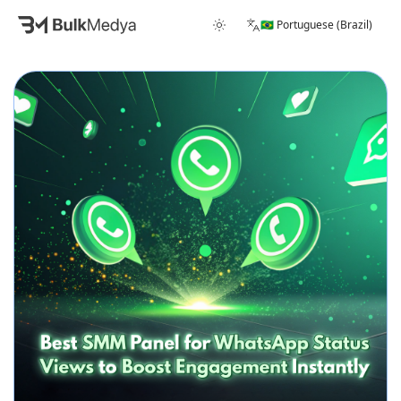
🇧🇷 Portuguese (Brazil)